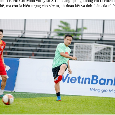
ình TP. Hồ Chí Minh với tỷ số 2-1 để đăng quang không chỉ là chiến 
thể, mà còn là biểu tượng cho sức mạnh đoàn kết và tình thân của nh