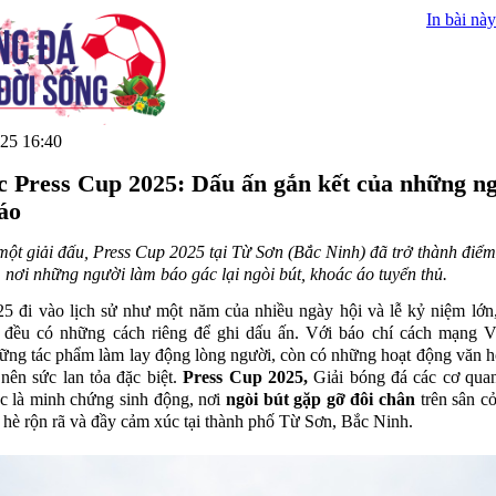
In bài này
25 16:40
c Press Cup 2025: Dấu ấn gắn kết của những n
áo
ột giải đấu, Press Cup 2025 tại Từ Sơn (Bắc Ninh) đã trở thành điể
 nơi những người làm báo gác lại ngòi bút, khoác áo tuyển thủ.
 đi vào lịch sử như một năm của nhiều ngày hội và lễ kỷ niệm lớn
c đều có những cách riêng để ghi dấu ấn. Với báo chí cách mạng V
ững tác phẩm làm lay động lòng người, còn có những hoạt động văn h
 nên sức lan tỏa đặc biệt.
Press Cup 2025,
Giải bóng đá các cơ qua
c là minh chứng sinh động, nơi
ngòi bút gặp gỡ đôi chân
trên sân cỏ
hè rộn rã và đầy cảm xúc tại thành phố Từ Sơn, Bắc Ninh.