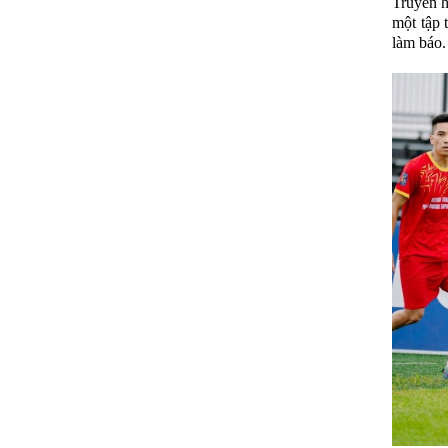
Truyền h
một tập 
làm báo.