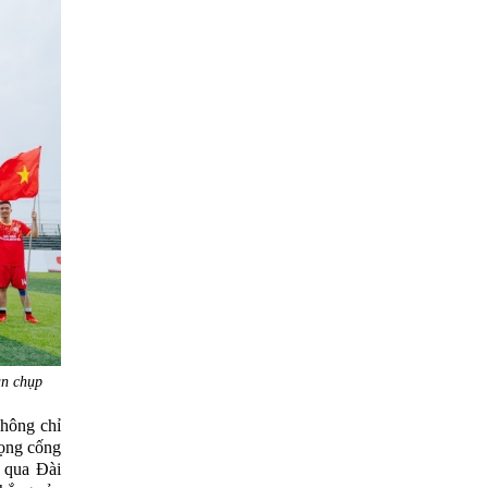
an chụp
không chỉ
vọng cống
 qua Đài