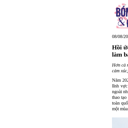
08/08/20
Hồi ứ
làm b
Hơn cả m
cảm xúc,
Năm 2025
lĩnh vự
ngoài nh
thao tạo
toàn quố
một mùa 