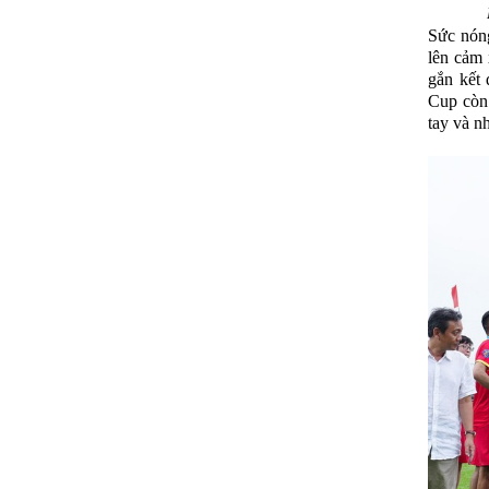
Sức nóng
lên cảm 
gắn kết 
Cup còn 
tay và n