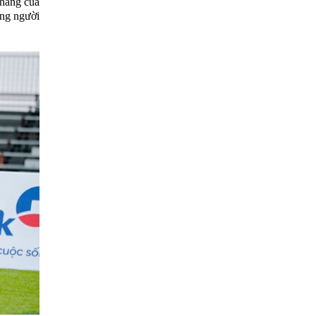
thắng của
ững người