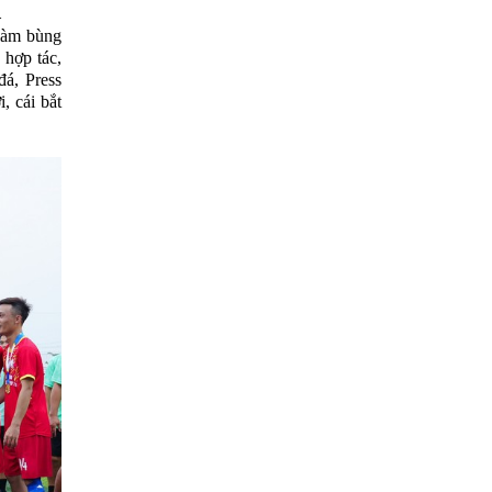
.
làm bùng
 hợp tác,
đá, Press
, cái bắt