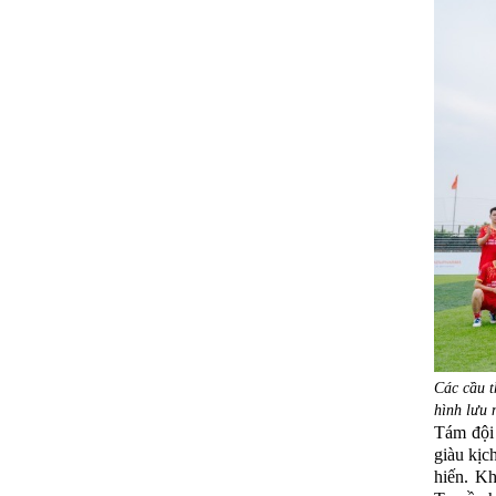
Các cầu
hình lưu 
Tám đội 
giàu kịc
hiến. K