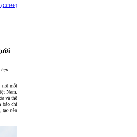
 (Ctrl+P)
gười
m hẹn
, nơi mỗi
iệt Nam,
óa và thể
n báo chí
, tạo nên