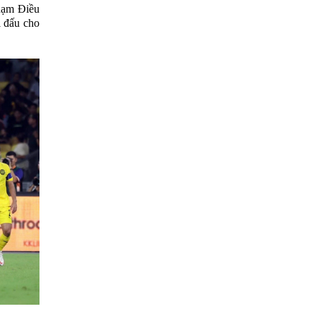
phạm Điều
i đấu cho