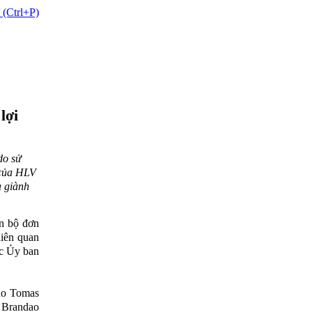
 (Ctrl+P)
lợi
do sử
 của HLV
a giành
àn bộ đơn
liên quan
ợc Ủy ban
ndo Tomas
 Brandao