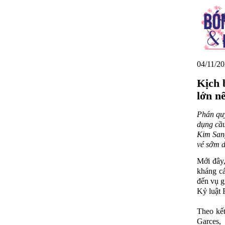
04/11/20
Kịch 
lớn n
Phán quy
dụng cầu
Kim Sang
vé sớm d
Mới đây,
kháng cá
đến vụ g
Kỷ luật 
Theo kết
Garces,