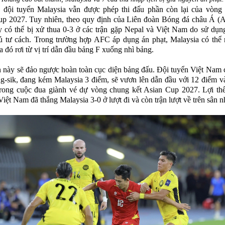
, đội tuyển Malaysia vẫn được phép thi đấu phần còn lại của vòng 
p 2027. Tuy nhiên, theo quy định của Liên đoàn Bóng đá châu Á (A
 có thể bị xử thua 0-3 ở các trận gặp Nepal và Việt Nam do sử dụn
 tư cách. Trong trường hợp AFC áp dụng án phạt, Malaysia có thể 
a đó rơi từ vị trí dẫn đầu bảng F xuống nhì bảng.
 này sẽ đảo ngược hoàn toàn cục diện bảng đấu. Đội tuyển Việt Na
-sik, đang kém Malaysia 3 điểm, sẽ vươn lên dẫn đầu với 12 điểm v
trong cuộc đua giành vé dự vòng chung kết Asian Cup 2027. Lợi th
Việt Nam đã thắng Malaysia 3-0 ở lượt đi và còn trận lượt về trên sân n