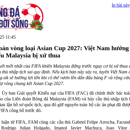
In bài này
25 11:45
bản vòng loại Asian Cup 2027: Việt Nam hưởng 
ếu Malaysia bị xử thua
ết mới nhất của FIFA khiến Malaysia đứng trước nguy cơ bị xử thua 
 thủ nhập tịch sai quy định. Nếu kịch bản này xảy ra, tuyển Việt Nam
-sik sẽ hưởng lợi lớn khi có thể vươn lên dẫn đầu bảng F và rộng cử
ự vòng chung kết Asian Cup 2027.
 Ủy ban Giải quyết Khiếu nại của FIFA (FAC) đã chính thức bác to
o của Liên đoàn Bóng đá Malaysia (FAM) và bảy cầu thủ nhập tịch 
ian lận hồ sơ quốc tịch, qua đó giữ nguyên toàn bộ các án phạt đã đư
FIFA công bố trước đó.
 luận từ FIFA, FAM cùng các cầu thủ Gabriel Felipe Arrocha, Facu
 Rodrigo Julian Holgado, Imanol Javier Machuca, Joao Vitor