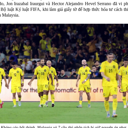
do, Jon Irazabal Iraurgui và Hector Alejandro Hevel Serrano đã vi 
 Bộ luật Kỷ luật FIFA, khi làm giả giấy tờ để hợp thức hóa tư cách th
n Malaysia.
Kháng cáo bất thành, Malaysia và 7 cầu thủ nhập tịch bị giữ nguyên án phạt.