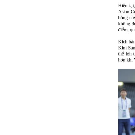
Hiện tại
Asian Cu
bóng này
không đủ
điểm, qu
Kịch bản
Kim Sang
thế lớn 
hơn khi 