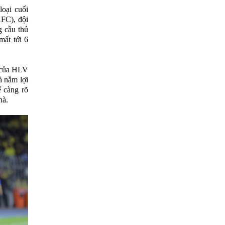
loại cuối
FC), đội
g cầu thủ
mất tới 6
m của HLV
à nắm lợi
ế càng rõ
hà.