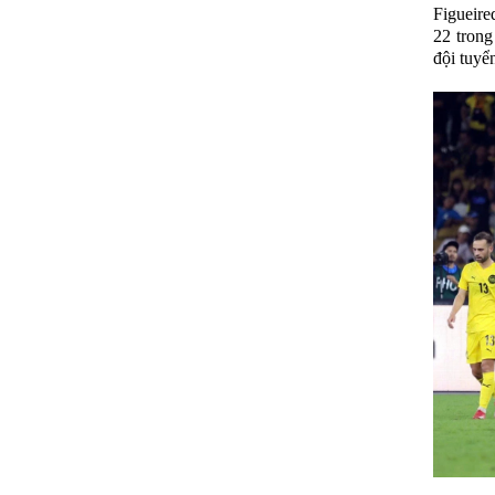
Figueire
22 trong
đội tuyể