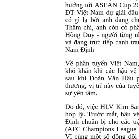
hướng tới ASEAN Cup 2024
ĐT Việt Nam dự giải đấu
có gì lạ bởi anh đang chơ
Thậm chí, anh còn có ph
Hồng Duy - người từng nh
và đang trực tiếp cạnh tr
Nam Định
Về phần tuyển Việt Nam
khó khăn khi các hậu vệ 
sau khi Đoàn Văn Hậu ph
thương, vị trí này của tu
sự yên tâm.
Do đó, việc HLV Kim Sang
hợp lý. Trước mắt, hậu 
Định chuẩn bị cho các tr
(AFC Champions League T
Vĩ cùng một số đồng đội