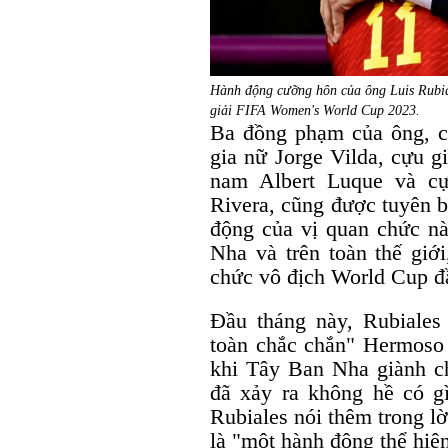
Hành động cưỡng hôn của ông Luis Rubial
giải FIFA Women's World Cup 2023.
Ba đồng phạm của ông, c
gia nữ Jorge Vilda, cựu g
nam Albert Luque và cự
Rivera, cũng được tuyên b
động của vị quan chức n
Nha và trên toàn thế giới
chức vô địch World Cup đầu
Đầu tháng này, Rubiales
toàn chắc chắn" Hermoso
khi Tây Ban Nha giành c
đã xảy ra không hề có gì 
Rubiales nói thêm trong lờ
là "một hành động thể hiệ