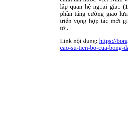
lập quan hệ ngoại giao (1
phần tăng cường giao lưu
triển vọng hợp tác mới gi
tới.
Link nội dung:
https://bon
cao-su-tien-bo-cua-bong-d