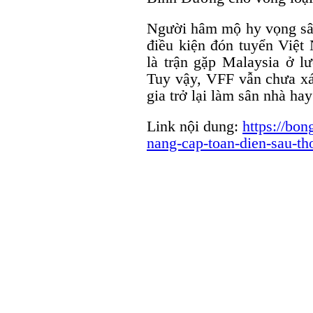
Người hâm mộ hy vọng sân
điều kiện đón tuyển Việt 
là trận gặp Malaysia ở l
Tuy vậy, VFF vẫn chưa xá
gia trở lại làm sân nhà ha
Link nội dung:
https://bo
nang-cap-toan-dien-sau-th