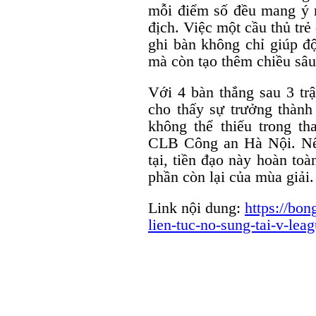
mỗi điểm số đều mang ý n
địch. Việc một cầu thủ trẻ
ghi bàn không chỉ giúp đ
mà còn tạo thêm chiều sâu
Với 4 bàn thắng sau 3 tr
cho thấy sự trưởng thành
không thể thiếu trong t
CLB Công an Hà Nội. Nếu
tại, tiền đạo này hoàn toà
phần còn lại của mùa giải.
Link nội dung:
https://bon
lien-tuc-no-sung-tai-v-lea