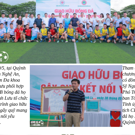
/5, tại Quỳnh
Tham 
h Nghệ An,
chương
ện Đa khoa
có đồn
ưu phối hợp
Sỹ Ngu
B bóng đá họ
Phó T
h Lưu tổ chức
ban T
rình giao hữu
Tỉnh ủ
 gây quỹ mang
tịch 
 nối yêu
đá họ
.
Quỳnh