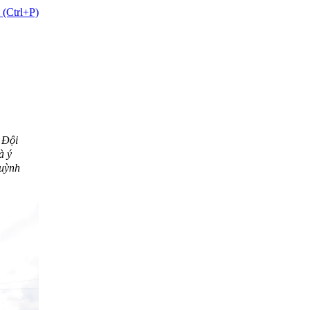
 (Ctrl+P)
 Đội
à ý
Quỳnh