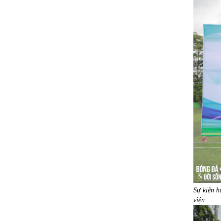
Sự kiện h
viện.