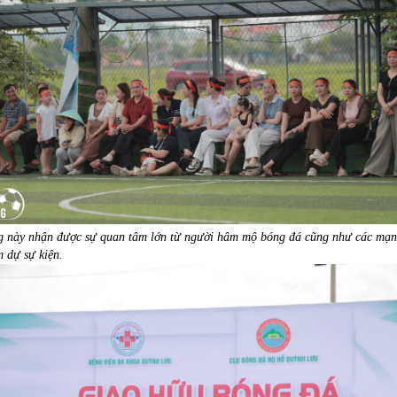
g này nhận được sự quan tâm lớn từ người hâm mộ bóng đá cũng như các mạ
 dự sự kiện.