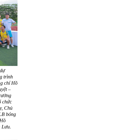
dự
 trình
g chí Hồ
yệt –
rưởng
ổ chức
y, Chủ
CLB bóng
 Hồ
 Lưu.