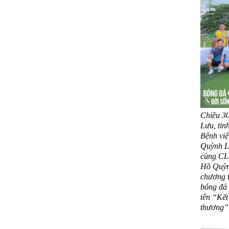
Chiều 30
Lưu, tỉn
Bệnh vi
Quỳnh L
cùng CL
Hồ Quỳn
chương t
bóng đá
tên “Kết
thương”