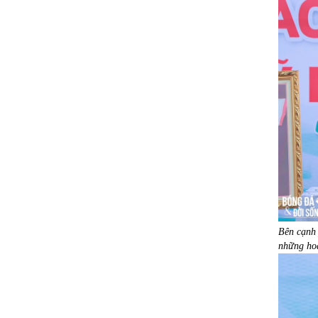
Bên cạnh 
những ho