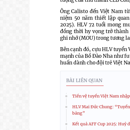
tượng của thủ thành CLB Côn
Ông Calisto đến Việt Nam t
niệm 50 năm thiết lập quan
2025). HLV 72 tuổi mong muố
đồng thời hy vọng trở thành
ghi nhớ (MOU) trong tương la
Bên cạnh đó, cựu HLV tuyển V
mạnh của Bồ Đào Nha như futsa
huấn dành cho đội trẻ Việt N
BÀI LIÊN QUAN
Tiền vệ tuyển Việt Nam nhập
HLV Mai Đức Chung: “Tuyển 
bảng”
Kết quả AFF Cup 2025: Huỷ d