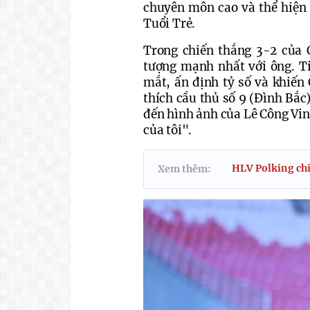
chuyên môn cao và thể hiện t
Tuổi Trẻ.
Trong chiến thắng 3-2 của 
tượng mạnh nhất với ông. Ti
mắt, ấn định tỷ số và khiến 
thích cầu thủ số 9 (Đình Bắc).
đến hình ảnh của Lê Công Vinh
của tôi".
HLV Polking chi
Xem thêm: