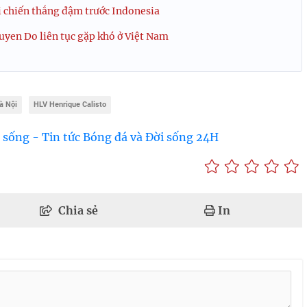
 chiến thắng đậm trước Indonesia
uyen Do liên tục gặp khó ở Việt Nam
à Nội
HLV Henrique Calisto
 sống - Tin tức Bóng đá và Đời sống 24H
Chia sẻ
In