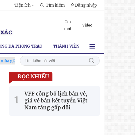
Tiện ích
Tìm kiếm
Đăng nhập
Tin
Video
mới
ÓNG ĐÁ PHONG TRÀO
THÀNH VIÊN
 2026-2027
Xã Hùng Châu tưng bừng khai mạc giải bóng đá tr
ĐỌC NHIỀU
VFF công bố lịch bán vé,
giá vé bán kết tuyển Việt
Nam tăng gấp đôi