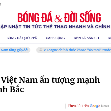
m
BÓNG ĐÁ QUỐC TẾ
CAFE CỘNG
BÊN LỀ SÂN CỎ
B
 gấp đôi
V.League chính thức khoác "áo mới" trước mùa giải
 Việt Nam ấn tượng mạnh
ình Bắc
Theo dõi trên