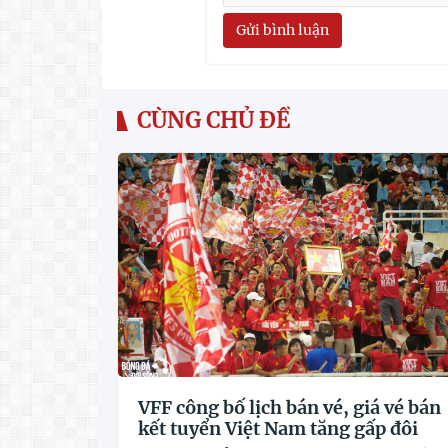
Gửi bình luận
CÙNG CHỦ ĐỀ
VFF công bố lịch bán vé, giá vé bán
kết tuyển Việt Nam tăng gấp đôi