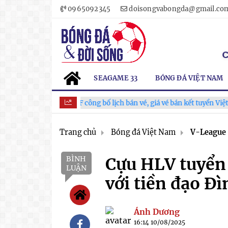
0965092345
doisongvabongda@gmail.co
SEAGAME 33
BÓNG ĐÁ VIỆT NAM
VFF công bố lịch bán vé, giá vé bán kết tuyển Việt Nam tăng
Trang chủ
Bóng đá Việt Nam
V-League
BÌNH
Cựu HLV tuyển
LUẬN
với tiền đạo Đ
Ánh Dương
16:14 10/08/2025