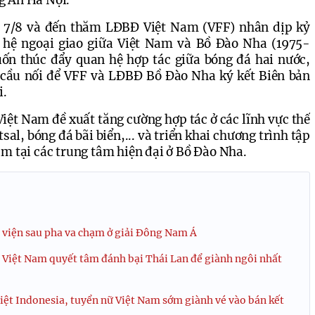
g An Hà Nội.
ừ 7/8 và đến thăm LĐBĐ Việt Nam (VFF) nhân dịp kỷ 
 hệ ngoại giao giữa Việt Nam và Bồ Đào Nha (1975-
n thúc đẩy quan hệ hợp tác giữa bóng đá hai nước, 
 cầu nối để VFF và LĐBĐ Bồ Đào Nha ký kết Biên bản 
i.
iệt Nam đề xuất tăng cường hợp tác ở các lĩnh vực thế 
l, bóng đá bãi biển,... và triển khai chương trình tập 
am tại các trung tâm hiện đại ở Bồ Đào Nha.
 viện sau pha va chạm ở giải Đông Nam Á
Việt Nam quyết tâm đánh bại Thái Lan để giành ngôi nhất
iệt Indonesia, tuyển nữ Việt Nam sớm giành vé vào bán kết