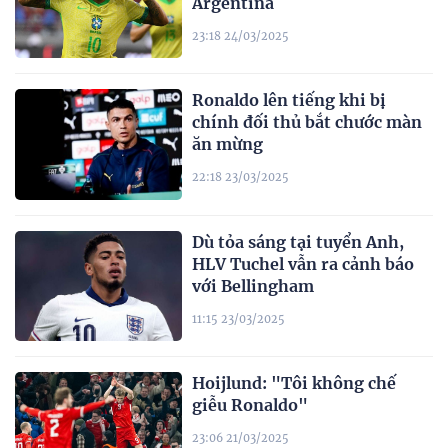
Argentina
23:18 24/03/2025
Ronaldo lên tiếng khi bị
chính đối thủ bắt chước màn
ăn mừng
22:18 23/03/2025
Dù tỏa sáng tại tuyển Anh,
HLV Tuchel vẫn ra cảnh báo
với Bellingham
11:15 23/03/2025
Hoijlund: "Tôi không chế
giễu Ronaldo"
23:06 21/03/2025