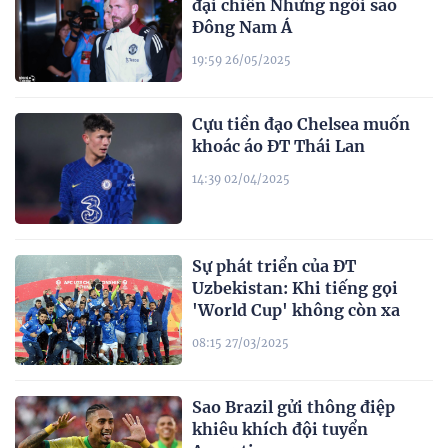
đại chiến Những ngôi sao
Đông Nam Á
19:59 26/05/2025
Cựu tiền đạo Chelsea muốn
khoác áo ĐT Thái Lan
14:39 02/04/2025
Sự phát triển của ĐT
Uzbekistan: Khi tiếng gọi
'World Cup' không còn xa
08:15 27/03/2025
Sao Brazil gửi thông điệp
khiêu khích đội tuyển