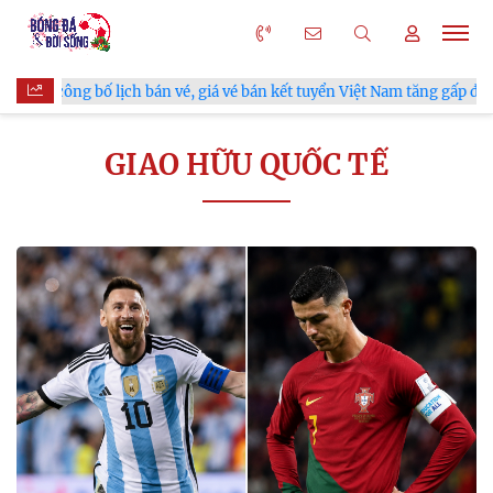
VFF công bố lịch bán vé, giá vé bán kết tuyển Việt Nam tăng gấp đôi
GIAO HỮU QUỐC TẾ