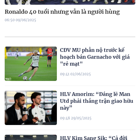
Ronaldo 40 tuổi nhưng vẫn là người hùng
06:50 09/06/2025
CĐV MU phẫn nộ trước kế
hoạch bán Garnacho với giá
"rẻ mạt"
09:41 02/06/2025
HLV Amorim: “Đáng lẽ Man
Utd phải thắng trận giao hữu
này”
09:48 29/05/2025
HLV Kim Sang Sik: “Cả đời