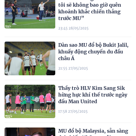
tôi sẽ không bao giờ quên
khoảnh khắc chiến thắng
trước MU”
23:45 28/05/2025
Dàn sao MU đổ bộ Bukit Jalil,
khuấy động chuyến du đấu
châu Á
21:55 27/05/2025
Thầy trò HLV Kim Sang Sik
hừng hực khí thế trước ngày
đấu Man United
17:58 27/05/2025
MU đổ bộ Malaysia, sẵn sàng