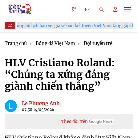
n vé, giá vé bán kết tuyển Việt Nam tăng gấp đôi
V.League chí
Trang chủ
Bóng đá Việt Nam
Đội tuyển trẻ
HLV Cristiano Roland:
“Chúng ta xứng đáng
giành chiến thắng”
Lê Phương Anh
07:58 14/05/2026
Theo dõi trên
HLV Cristiano Roland khẳng định U17 Việt Nam