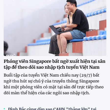
VPF chính thức ra mắt bộ nhận diện thương hiệu và
slogan mới cho hệ thống các giải bóng đá chuyên
nghiệp quốc gia, mở ra diện mạo mới cho V.League
trước mùa giải 2026-2027.
HLV Văn Sỹ Sơn: "Tôi đặt bút ký bằng niềm tin và
khát vọng"
CLB Sông Lam Nghệ An chính thức có nhà tài trợ
mới
Tiền đạo Đình Bắc chốt tương lai sau tin đồn sang
Nhật Bản thi đấu
ĐKVĐ Cúp Quốc gia chiêu mộ sao trẻ của ĐT Việt