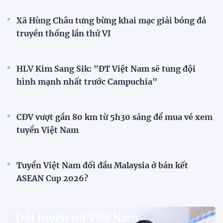
12:12 26/07/2026
XEM THÊM
V-League
V.League chính thức khoác "áo mới" trước mùa
giải 2026-2027