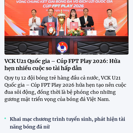
gian mở bán vé trận lượt về trên sân Mỹ Đình, với
mức giá tăng gấp đôi so với vòng bảng.
Xã Hùng Châu tưng bừng khai mạc giải bóng đá
truyền thống lần thứ VI
HLV Kim Sang Sik: "ĐT Việt Nam sẽ tung đội
hình mạnh nhất trước Campuchia"
CĐV vượt gần 80 km từ 5h30 sáng để mua vé xem
tuyển Việt Nam
Tuyển Việt Nam đối đầu Malaysia ở bán kết
ASEAN Cup 2026?