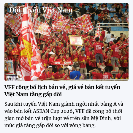
Singapore
11:22 28/07/2026
Mở bán vé trực tiếp trận sân
nhà đầu tiên của ĐT Việt Nam
tại ASEAN Cup 2026
17:17 27/07/2026
XSKT Đắk Lắk viết nên lịch sử
với chức vô địch VPL-S7
20:58 26/07/2026
Tài Lộc trở lại, ĐT Việt Nam
"khổ luyện" dưới nắng gắt tại
Hà Nội