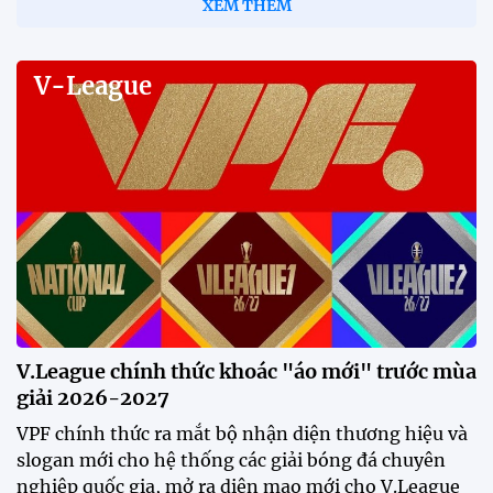
HLV Gavin Lee: "Singapore đến
Mỹ Đình để giành 3 điểm"
12:32 30/07/2026
Tiền đạo Đình Bắc: "Chỉ cần đội
tuyển thắng, tôi ghi bàn hay
không đều hạnh phúc"
12:20 30/07/2026
Phóng viên Singapore bất ngờ
xuất hiện tại sân tập để theo dõi
sao nhập tịch tuyển Việt Nam
20:19 29/07/2026
Đội tuyển Việt Nam chạm trán