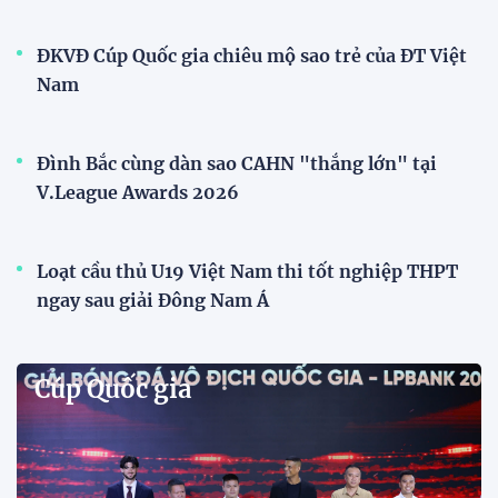
Đội tuyển nữ Việt Nam
Phóng viên Singapore bất ngờ xuất hiện tại sân
tập để theo dõi sao nhập tịch tuyển Việt Nam
Buổi tập của tuyển Việt Nam chiều nay (29/7) bất
ngờ thu hút sự chú ý của truyền thông Singapore
khi một phóng viên có mặt tại sân để trực tiếp theo
dõi màn thể hiện của các ngôi sao nhập tịch.