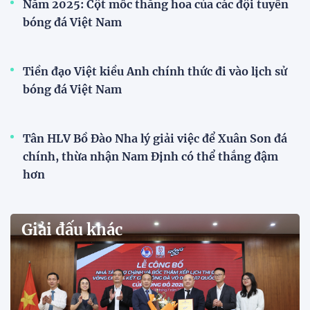
Đội tuyển trẻ
VCK U21 Quốc gia – Cúp FPT Play 2026: Hứa
hẹn nhiều cuộc so tài hấp dẫn
Quy tụ 12 đội bóng trẻ hàng đầu cả nước, VCK U21
Quốc gia – Cúp FPT Play 2026 hứa hẹn tạo nên cuộc
đua sôi động, đồng thời là bệ phóng cho những
gương mặt triển vọng của bóng đá Việt Nam.