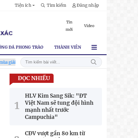
Tiện ích
Tìm kiếm
Đăng nhập
Tin
Video
mới
ÓNG ĐÁ PHONG TRÀO
THÀNH VIÊN
2026-2027
Xã Hùng Châu tưng bừng khai mạc giải bóng đá truy
ĐỌC NHIỀU
HLV Kim Sang Sik: "ĐT
Việt Nam sẽ tung đội hình
mạnh nhất trước
Campuchia"
CĐV vượt gần 80 km từ