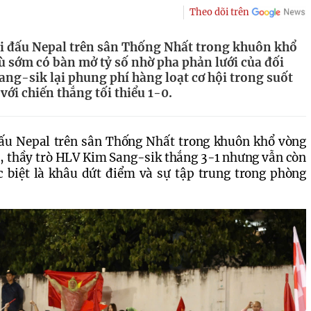
Theo dõi trên
ái đấu Nepal trên sân Thống Nhất trong khuôn khổ
ù sớm có bàn mở tỷ số nhờ pha phản lưới của đối
ng-sik lại phung phí hàng loạt cơ hội trong suốt
 với chiến thắng tối thiểu 1-0.
đấu Nepal trên sân Thống Nhất trong khuôn khổ vòng 
đi, thầy trò HLV Kim Sang-sik thắng 3-1 nhưng vẫn còn 
c biệt là khâu dứt điểm và sự tập trung trong phòng 