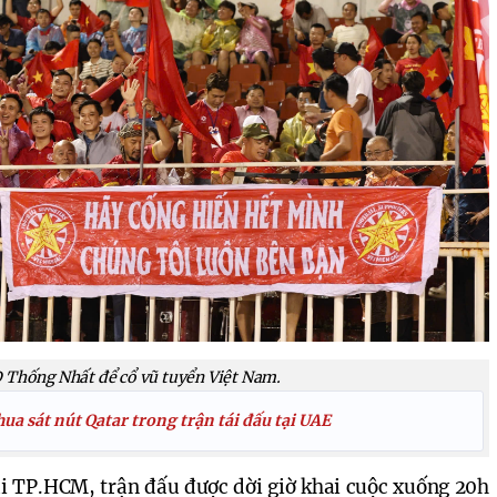
Đ Thống Nhất để cổ vũ tuyển Việt Nam.
ua sát nút Qatar trong trận tái đấu tại UAE
i TP.HCM, trận đấu được dời giờ khai cuộc xuống 20h 