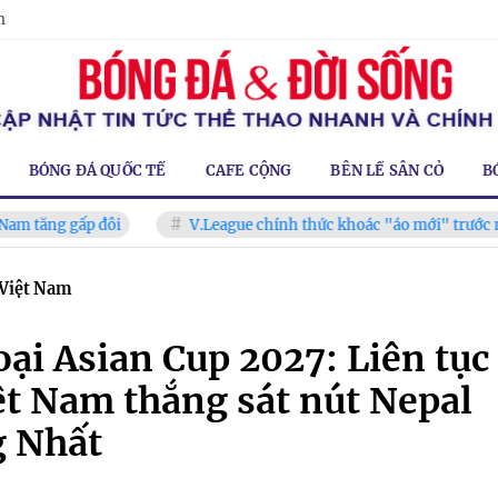
m
BÓNG ĐÁ QUỐC TẾ
CAFE CỘNG
BÊN LỀ SÂN CỎ
B
gấp đôi
V.League chính thức khoác "áo mới" trước mùa giải 
 Việt Nam
oại Asian Cup 2027: Liên tục
iệt Nam thắng sát nút Nepal
g Nhất