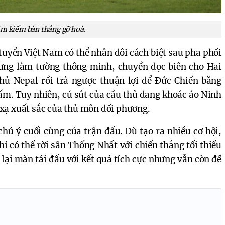
ìm kiếm bàn thắng gỡ hoà.
uyển Việt Nam có thể nhân đôi cách biệt sau pha phối
Hưng làm tường thông minh, chuyền dọc biên cho Hai
hủ Nepal rồi trả ngược thuận lợi để Đức Chiến băng
ấm. Tuy nhiên, cú sút của cầu thủ đang khoác áo Ninh
xạ xuất sắc của thủ môn đối phương.
hú ý cuối cùng của trận đấu. Dù tạo ra nhiều cơ hội,
ỉ có thể rời sân Thống Nhất với chiến thắng tối thiểu
 lại màn tái đấu với kết quả tích cực nhưng vẫn còn để