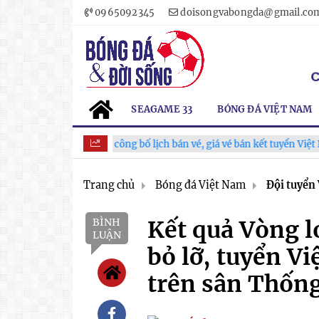
0965092345
doisongvabongda@gmail.co
SEAGAME 33
BÓNG ĐÁ VIỆT NAM
VFF công bố lịch bán vé, giá vé bán kết tuyển Việt Nam tăng 
Trang chủ
Bóng đá Việt Nam
Đội tuyển
BÌNH
Kết quả Vòng l
LUẬN
bỏ lỡ, tuyển V
trên sân Thốn