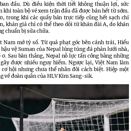
an đầu. Dù điều kiện thời tiết không thuận lợi, sức 
n khi toàn bộ vé xem trận đấu đã được bán hết từ sớm. 
0, trong khi các quầy bán trực tiếp cũng hết sạch chỉ 
, khán giả chỉ có thể theo dõi từ khán đài A, do khán 
g chuẩn bị sửa chữa.
t Nam mở tỷ số. Từ quả phạt góc bên cánh trái, Hiểu 
 hậu vệ Suman của Nepal lúng túng đá phản lưới nhà, 
-0. Sau bàn thắng, Nepal nỗ lực tấn công bằng những 
gây được nhiều nguy hiểm. Ngược lại, Việt Nam làm 
 cơ hội nhưng chưa thể nhân đôi cách biệt. Hiệp một 
iêng về đoàn quân của HLV Kim Sang-sik.