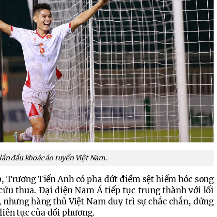
lần đầu khoác áo tuyển Việt Nam.
9, Trương Tiến Anh có pha dứt điểm sệt hiểm hóc song 
ứu thua. Đại diện Nam Á tiếp tục trung thành với lối 
, nhưng hàng thủ Việt Nam duy trì sự chắc chắn, đứng 
liên tục của đối phương.