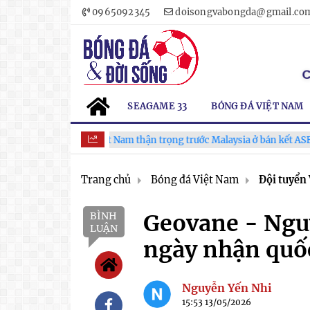
0965092345
doisongvabongda@gmail.co
SEAGAME 33
BÓNG ĐÁ VIỆT NAM
ĐT Việt Nam thận trọng trước Malaysia ở bán kết ASEAN Cup 2
Trang chủ
Bóng đá Việt Nam
Đội tuyển
BÌNH
Geovane - Ngu
LUẬN
ngày nhận quốc
Nguyễn Yến Nhi
15:53 13/05/2026