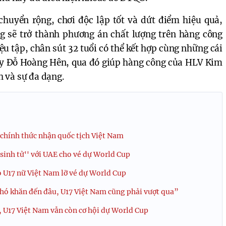
chuyển rộng, chơi độc lập tốt và dứt điểm hiệu quả,
g sẽ trở thành phương án chất lượng trên hàng công
ệu tập, chân sút 32 tuổi có thể kết hợp cùng những cái
y Đỗ Hoàng Hên, qua đó giúp hàng công của HLV Kim
 và sự đa dạng.
 chính thức nhận quốc tịch Việt Nam
'sinh tử'' với UAE cho vé dự World Cup
o U17 nữ Việt Nam lỡ vé dự World Cup
hó khăn đến đâu, U17 Việt Nam cũng phải vượt qua”
, U17 Việt Nam vẫn còn cơ hội dự World Cup