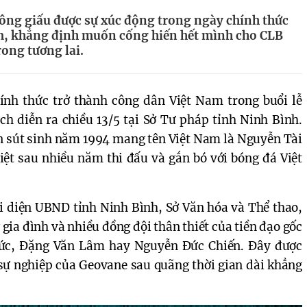
ông giấu được sự xúc động trong ngày chính thức
m, khẳng định muốn cống hiến hết mình cho CLB
ong tương lai.
nh thức trở thành công dân Việt Nam trong buổi lễ
ch diễn ra chiều 13/5 tại Sở Tư pháp tỉnh Ninh Bình.
ân sút sinh năm 1994 mang tên Việt Nam là Nguyễn Tài
iệt sau nhiều năm thi đấu và gắn bó với bóng đá Việt
ại diện UBND tỉnh Ninh Bình, Sở Văn hóa và Thể thao,
gia đình và nhiều đồng đội thân thiết của tiền đạo gốc
ức, Đặng Văn Lâm hay Nguyễn Đức Chiến. Đây được
 sự nghiệp của Geovane sau quãng thời gian dài khẳng