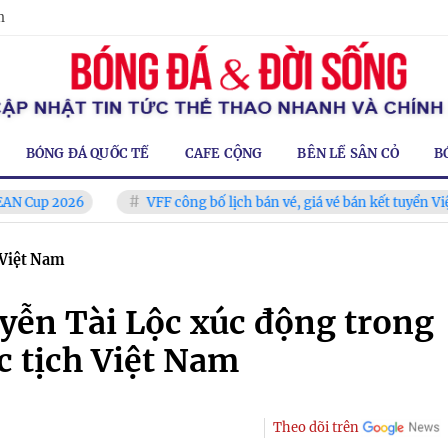
m
BÓNG ĐÁ QUỐC TẾ
CAFE CỘNG
BÊN LỀ SÂN CỎ
B
026
VFF công bố lịch bán vé, giá vé bán kết tuyển Việt Nam tăn
 Việt Nam
yễn Tài Lộc xúc động trong
 tịch Việt Nam
Theo dõi trên