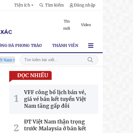
Tiện ích
Tìm kiếm
Đăng nhập
Tin
Video
mới
ÓNG ĐÁ PHONG TRÀO
THÀNH VIÊN
g gấp đôi
V.League chính thức khoác "áo mới" trước mùa giả
ĐỌC NHIỀU
VFF công bố lịch bán vé,
giá vé bán kết tuyển Việt
Nam tăng gấp đôi
ĐT Việt Nam thận trọng
trước Malaysia ở bán kết