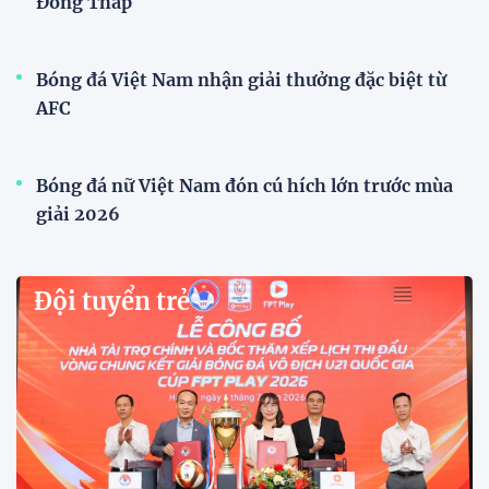
VFF công bố lịch bán vé, giá vé bán kết tuyển
Việt Nam tăng gấp đôi
Sau khi tuyển Việt Nam giành ngôi nhất bảng A và
vào bán kết ASEAN Cup 2026, VFF đã công bố thời
gian mở bán vé trận lượt về trên sân Mỹ Đình, với
mức giá tăng gấp đôi so với vòng bảng.
Xã Hùng Châu tưng bừng khai mạc giải bóng đá