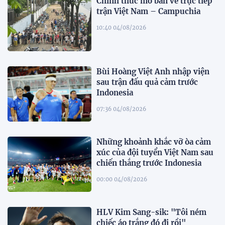
Chính thức mở bán vé trực tiếp
trận Việt Nam – Campuchia
10:40 04/08/2026
Bùi Hoàng Việt Anh nhập viện
sau trận đấu quả cảm trước
Indonesia
07:36 04/08/2026
Những khoảnh khắc vỡ òa cảm
xúc của đội tuyển Việt Nam sau
chiến thắng trước Indonesia
00:00 04/08/2026
HLV Kim Sang-sik: "Tôi ném
chiếc áo trắng đó đi rồi"