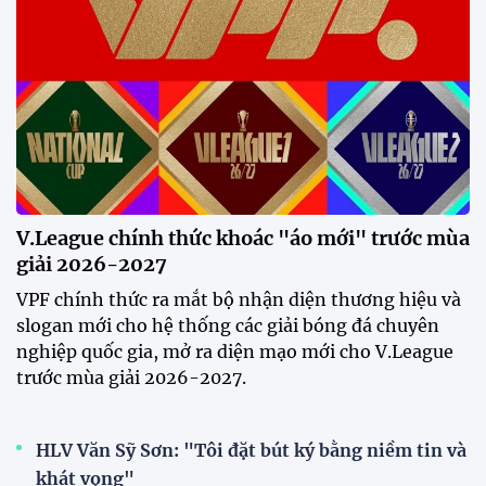
Tiền đạo Đình Bắc: "Chỉ cần đội
tuyển thắng, tôi ghi bàn hay
không đều hạnh phúc"
12:20 30/07/2026
Phóng viên Singapore bất ngờ
xuất hiện tại sân tập để theo dõi
sao nhập tịch tuyển Việt Nam
20:19 29/07/2026
Đội tuyển Việt Nam chạm trán
Thái Lan tại Division 1 FIFA
ASEAN Cup 2026
15:00 29/07/2026