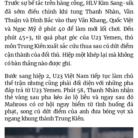
Trước sự bế tắc trên hàng công, HLV Kim Sang-sik 
đã sớm điều chỉnh khi tung Thanh Nhàn, Văn 
Thuận và Đình Bắc vào thay Văn Khang, Quốc Việt 
và Ngọc Mỹ ở phút 40 để làm mới lối chơi. Đến 
phút 45+3, từ quả phạt góc của U23 Yemen, thủ 
môn Trung Kiên xuất sắc cứu thua sau cú dứt điểm 
cận thành của đối thủ. 
Hiệp một khép lại mà không
có bàn thắng nào được ghi.
Bước sang hiệp 2, U23 Việt Nam tiếp tục làm chủ 
thế trận nhưng cũng phải đối diện với những pha 
đáp trả từ U23 Yemen. Phút 58, Thanh Nhàn nhận 
thẻ vàng sau pha kéo áo lộ liễu và ngay sau đó 
Mahross có cơ hội nguy hiểm từ tình huống đá 
phạt, song cú dứt điểm của anh đưa bóng vọt xà 
ngang khung thành Trung Kiên.