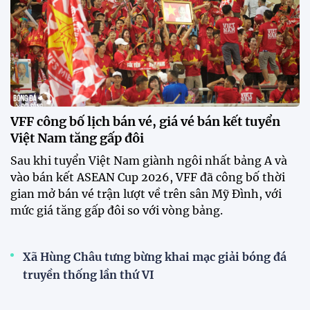
nhà đầu tiên của ĐT Việt Nam
tại ASEAN Cup 2026
17:17 27/07/2026
XSKT Đắk Lắk viết nên lịch sử
với chức vô địch VPL-S7
20:58 26/07/2026
Tài Lộc trở lại, ĐT Việt Nam
"khổ luyện" dưới nắng gắt tại
Hà Nội
12:12 26/07/2026
XEM THÊM