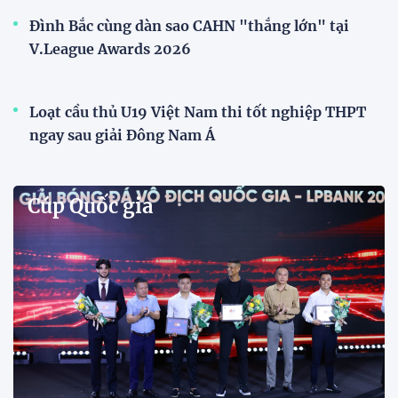
Phóng viên Singapore bất ngờ xuất hiện tại sân
tập để theo dõi sao nhập tịch tuyển Việt Nam
Buổi tập của tuyển Việt Nam chiều nay (29/7) bất
ngờ thu hút sự chú ý của truyền thông Singapore
khi một phóng viên có mặt tại sân để trực tiếp theo
dõi màn thể hiện của các ngôi sao nhập tịch.
Đình Bắc cùng dàn sao CAHN "thắng lớn" tại
V.League Awards 2026