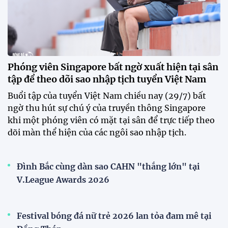
HLV Văn Sỹ Sơn: "Tôi đặt bút ký bằng niềm tin và
khát vọng"
CLB Sông Lam Nghệ An chính thức có nhà tài trợ
mới
Tiền đạo Đình Bắc chốt tương lai sau tin đồn sang
Nhật Bản thi đấu
ĐKVĐ Cúp Quốc gia chiêu mộ sao trẻ của ĐT Việt
Nam
Đội tuyển Việt Nam