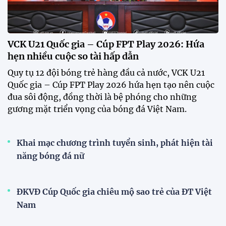
truyền thống lần thứ VI
HLV Kim Sang Sik: "ĐT Việt Nam sẽ tung đội
hình mạnh nhất trước Campuchia"
CĐV vượt gần 80 km từ 5h30 sáng để mua vé xem
tuyển Việt Nam
Tuyển Việt Nam đối đầu Malaysia ở bán kết
ASEAN Cup 2026?
Đội tuyển nữ Việt Nam