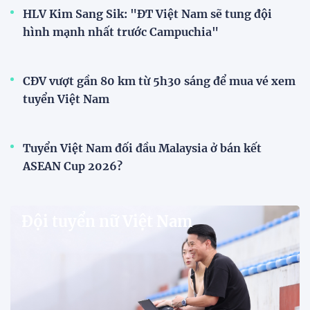
V-League
V.League chính thức khoác "áo mới" trước mùa
giải 2026-2027
VPF chính thức ra mắt bộ nhận diện thương hiệu và
slogan mới cho hệ thống các giải bóng đá chuyên
nghiệp quốc gia, mở ra diện mạo mới cho V.League
trước mùa giải 2026-2027.