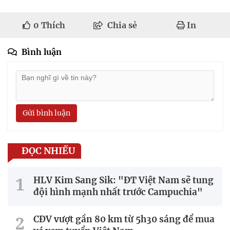
0
Thích
Chia sẻ
In
Bình luận
Gửi bình luận
ĐỌC NHIỀU
HLV Kim Sang Sik: "ĐT Việt Nam sẽ tung
đội hình mạnh nhất trước Campuchia"
CĐV vượt gần 80 km từ 5h30 sáng để mua