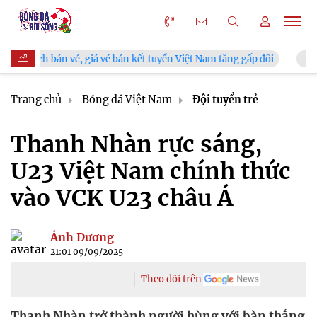
án vé, giá vé bán kết tuyển Việt Nam tăng gấp đôi
V.League ch
Trang chủ
Bóng đá Việt Nam
Đội tuyển trẻ
Thanh Nhàn rực sáng,
U23 Việt Nam chính thức
vào VCK U23 châu Á
Ánh Dương
21:01 09/09/2025
Theo dõi trên
Thanh Nhàn trở thành người hùng với bàn thắng