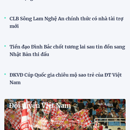
Dàn sao U23 Việt Nam hội quân
trong mưa, sẵn sàng cho chiến
dịch ASIAD 2026
11:28 29/07/2026
Dàn sao U23 Việt Nam hội quân,
sẵn sàng chinh phục ASIAD
2026
15:34 28/07/2026
Đội tuyển Việt Nam được tiếp
thêm sức mạnh trước trận gặp
Singapore
11:22 28/07/2026
Mở bán vé trực tiếp trận sân