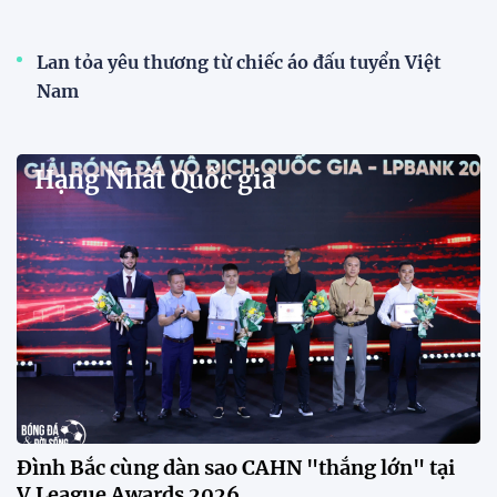
V.League Awards 2026
Festival bóng đá nữ trẻ 2026 lan tỏa đam mê tại
Đồng Tháp
Bóng đá Việt Nam nhận giải thưởng đặc biệt từ
AFC
Bóng đá nữ Việt Nam đón cú hích lớn trước mùa
giải 2026
Đội tuyển trẻ