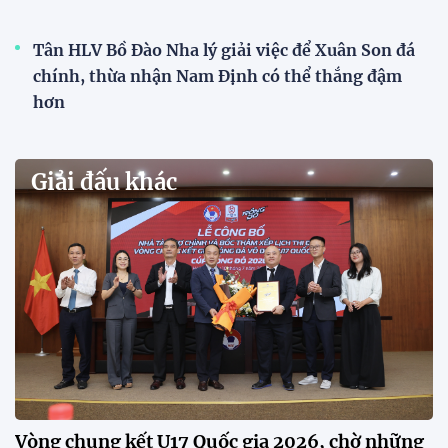
HLV Kim Sang Sik: "ĐT Việt Nam sẽ tung đội
hình mạnh nhất trước Campuchia"
CĐV vượt gần 80 km từ 5h30 sáng để mua vé xem
tuyển Việt Nam
Tuyển Việt Nam đối đầu Malaysia ở bán kết
ASEAN Cup 2026?
Đội tuyển Việt Nam được người hâm mộ chào đón
nồng nhiệt khi trở về Hà Nội
Đội tuyển nữ Việt Nam