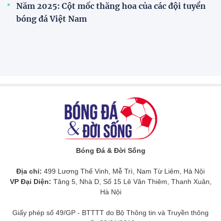
ĐKVĐ Cúp Quốc gia chiêu mộ sao trẻ của ĐT Việt
Nam
Đình Bắc cùng dàn sao CAHN "thắng lớn" tại
V.League Awards 2026
Loạt cầu thủ U19 Việt Nam thi tốt nghiệp THPT
ngay sau giải Đông Nam Á
Cúp Quốc gia