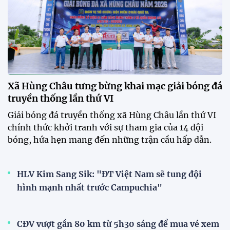
Singapore: Quyết thắng trên sân
Mỹ Đình để tạo đà trước
Indonesia
09:06 31/07/2026
HLV Kim Sang Sik: "Chúng tôi
chỉ nghĩ đến chiến thắng trước
Singapore"
12:38 30/07/2026
HLV Gavin Lee: "Singapore đến
Mỹ Đình để giành 3 điểm"
12:32 30/07/2026
HLV Kim Sang-sik: "Tôi ném
chiếc áo trắng đó đi rồi"