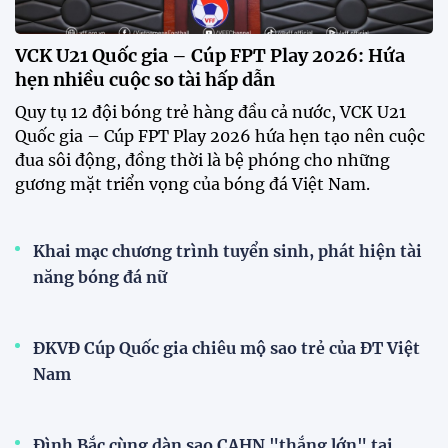
XEM THÊM
V-League
V.League chính thức khoác "áo mới" trước mùa
giải 2026-2027
VPF chính thức ra mắt bộ nhận diện thương hiệu và
slogan mới cho hệ thống các giải bóng đá chuyên