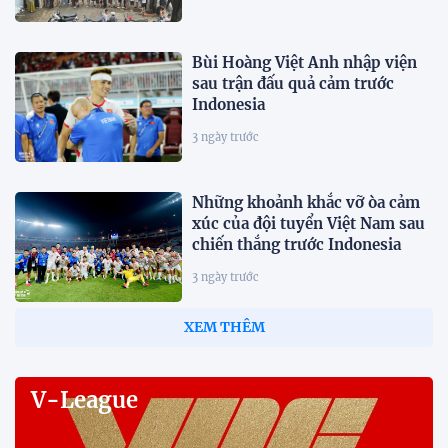
Bùi Hoàng Việt Anh nhập viện
sau trận đấu quả cảm trước
Indonesia
3 ngày trước
Những khoảnh khắc vỡ òa cảm
xúc của đội tuyển Việt Nam sau
chiến thắng trước Indonesia
3 ngày trước
HLV Kim Sang-sik: "Tôi ném
chiếc áo trắng đó đi rồi"
3 ngày trước