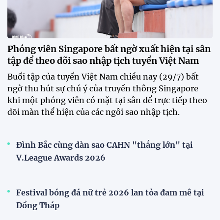
17:14 02/08/2026
HLV Kim Sang Sik: ''Tuyển Việt
Nam buộc phải thắng
Indonesia''
17:05 02/08/2026
Đội tuyển Việt Nam được chào
đón nồng nhiệt khi đến
Indonesia
17:34 01/08/2026
Tuyển Việt Nam lên đường lúc
tờ mờ sáng, hướng đến trận đấu
then chốt tại Indonesia
07:52 01/08/2026