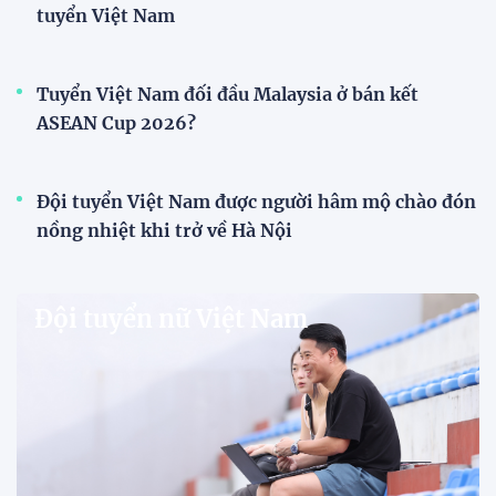
3 ngày trước
Đội tuyển Việt Nam bùng nổ
trên sân khách, thắng đậm
Indonesia
3 ngày trước
Tuyển Việt Nam hứng khởi làm
quen sân Pakansari trước đại
chiến Indonesia
18:50 02/08/2026
Thủ môn Patrik Lê Giang:
"Chúng tôi không ngại sức ép
sân khách"