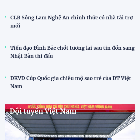
HLV Kim Sang Sik: ''Tuyển Việt
Nam buộc phải thắng
Indonesia''
17:05 02/08/2026
Đội tuyển Việt Nam được chào
đón nồng nhiệt khi đến
Indonesia
17:34 01/08/2026
Tuyển Việt Nam lên đường lúc
tờ mờ sáng, hướng đến trận đấu
then chốt tại Indonesia
07:52 01/08/2026
Nhận định Việt Nam -