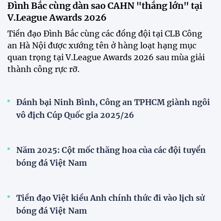
Đội tuyển Việt Nam
Xã Hùng Châu tưng bừng khai mạc giải bóng đá
truyền thống lần thứ VI
Giải bóng đá truyền thống xã Hùng Châu lần thứ VI
chính thức khởi tranh với sự tham gia của 14 đội
bóng, hứa hẹn mang đến những trận cầu hấp dẫn.