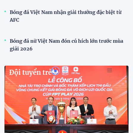
Nhận định Việt Nam -
Singapore: Quyết thắng trên sân
Mỹ Đình để tạo đà trước
Indonesia
09:06 31/07/2026
HLV Kim Sang Sik: "Chúng tôi
chỉ nghĩ đến chiến thắng trước
Singapore"
12:38 30/07/2026
HLV Gavin Lee: "Singapore đến
Mỹ Đình để giành 3 điểm"
12:32 30/07/2026