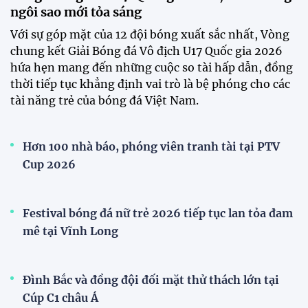
Phóng viên Singapore bất ngờ xuất hiện tại sân
tập để theo dõi sao nhập tịch tuyển Việt Nam
Buổi tập của tuyển Việt Nam chiều nay (29/7) bất
ngờ thu hút sự chú ý của truyền thông Singapore
khi một phóng viên có mặt tại sân để trực tiếp theo
dõi màn thể hiện của các ngôi sao nhập tịch.
Đình Bắc cùng dàn sao CAHN "thắng lớn" tại