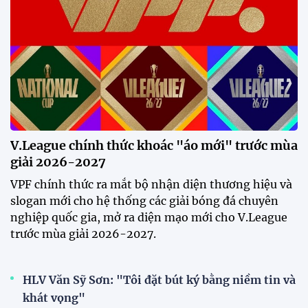
Đội tuyển Việt Nam bùng nổ
trên sân khách, thắng đậm
Indonesia
3 ngày trước
Tuyển Việt Nam hứng khởi làm
quen sân Pakansari trước đại
chiến Indonesia
18:50 02/08/2026
Thủ môn Patrik Lê Giang:
"Chúng tôi không ngại sức ép
sân khách"
17:14 02/08/2026