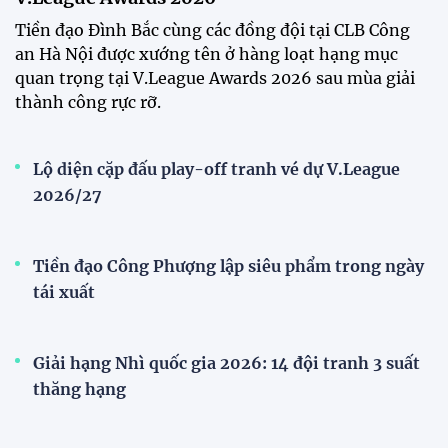
VCK U21 Quốc gia – Cúp FPT Play 2026: Hứa
hẹn nhiều cuộc so tài hấp dẫn
Quy tụ 12 đội bóng trẻ hàng đầu cả nước, VCK U21
Quốc gia – Cúp FPT Play 2026 hứa hẹn tạo nên cuộc
đua sôi động, đồng thời là bệ phóng cho những
gương mặt triển vọng của bóng đá Việt Nam.
Khai mạc chương trình tuyển sinh, phát hiện tài
năng bóng đá nữ