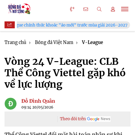
chính thức khoác "áo mới" trước mùa giải 2026-2027
Xã Hùn
Trang chủ
Bóng đá Việt Nam
V-League
Vòng 24 V-League: CLB
Thể Công Viettel gặp khó
về lực lượng
Đỗ Đình Quân
09:14 20/05/2026
Theo dõi trên
Thể Công Viettel đối mặt bài toán nhân sự khi