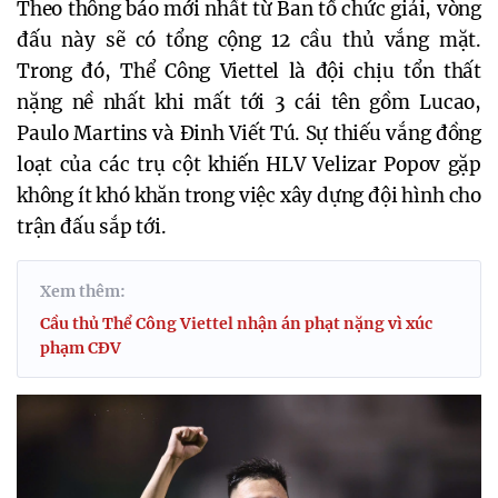
Theo thông báo mới nhất từ Ban tổ chức giải, vòng 
đấu này sẽ có tổng cộng 12 cầu thủ vắng mặt. 
Trong đó, Thể Công Viettel là đội chịu tổn thất 
nặng nề nhất khi mất tới 3 cái tên gồm Lucao, 
Paulo Martins và Đinh Viết Tú. Sự thiếu vắng đồng 
loạt của các trụ cột khiến HLV Velizar Popov gặp 
không ít khó khăn trong việc xây dựng đội hình cho 
trận đấu sắp tới.
Xem thêm:
Cầu thủ Thể Công Viettel nhận án phạt nặng vì xúc
phạm CĐV