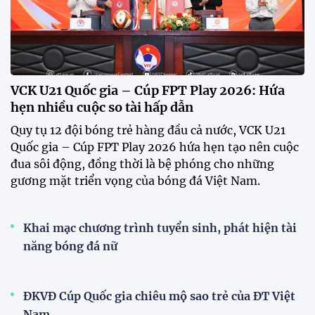
HLV Kim Sang Sik: "ĐT Việt Nam sẽ tung đội
hình mạnh nhất trước Campuchia"
CĐV vượt gần 80 km từ 5h30 sáng để mua vé xem
tuyển Việt Nam
Tuyển Việt Nam đối đầu Malaysia ở bán kết
ASEAN Cup 2026?
Đội tuyển Việt Nam được người hâm mộ chào đón
nồng nhiệt khi trở về Hà Nội
Đội tuyển nữ Việt Nam