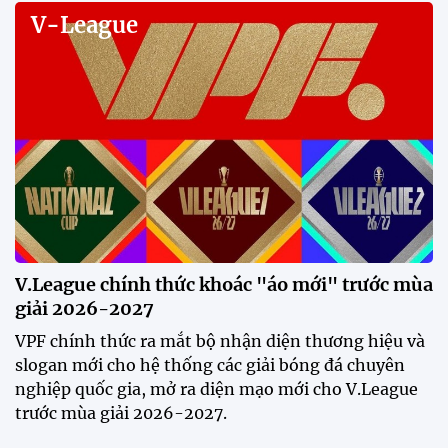
không đều hạnh phúc"
12:20 30/07/2026
Phóng viên Singapore bất ngờ
xuất hiện tại sân tập để theo dõi
sao nhập tịch tuyển Việt Nam
20:19 29/07/2026
Đội tuyển Việt Nam chạm trán
Thái Lan tại Division 1 FIFA
ASEAN Cup 2026
15:00 29/07/2026
Dàn sao U23 Việt Nam hội quân
trong mưa, sẵn sàng cho chiến
dịch ASIAD 2026