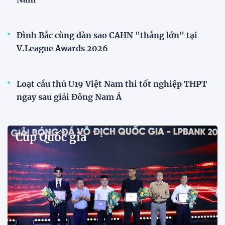
Phóng viên Singapore bất ngờ xuất hiện tại sân
tập để theo dõi sao nhập tịch tuyển Việt Nam
Buổi tập của tuyển Việt Nam chiều nay (29/7) bất
ngờ thu hút sự chú ý của truyền thông Singapore
khi một phóng viên có mặt tại sân để trực tiếp theo
dõi màn thể hiện của các ngôi sao nhập tịch.
Đình Bắc cùng dàn sao CAHN "thắng lớn" tại