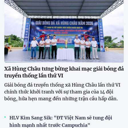
XSKT Đắk Lắk viết nên lịch sử
với chức vô địch VPL-S7
20:58 26/07/2026
Tài Lộc trở lại, ĐT Việt Nam
"khổ luyện" dưới nắng gắt tại
Hà Nội
12:12 26/07/2026
HLV Kim Sang-sik: "Tuyển Việt
Nam sẽ mang sự tự tin này vào
trận gặp Singapore"
23:26 24/07/2026