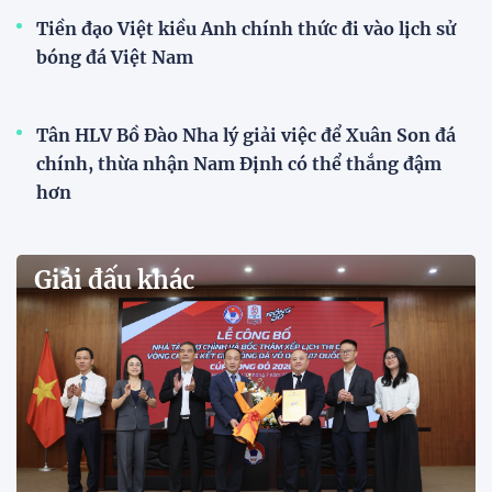
VCK U21 Quốc gia – Cúp FPT Play 2026: Hứa
hẹn nhiều cuộc so tài hấp dẫn
Quy tụ 12 đội bóng trẻ hàng đầu cả nước, VCK U21
Quốc gia – Cúp FPT Play 2026 hứa hẹn tạo nên cuộc
đua sôi động, đồng thời là bệ phóng cho những
gương mặt triển vọng của bóng đá Việt Nam.
Khai mạc chương trình tuyển sinh, phát hiện tài
năng bóng đá nữ