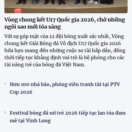
ĐKVĐ Cúp Quốc gia chiêu mộ sao trẻ của ĐT Việt
Nam
Đình Bắc cùng dàn sao CAHN "thắng lớn" tại
V.League Awards 2026
Loạt cầu thủ U19 Việt Nam thi tốt nghiệp THPT
ngay sau giải Đông Nam Á
Cúp Quốc gia