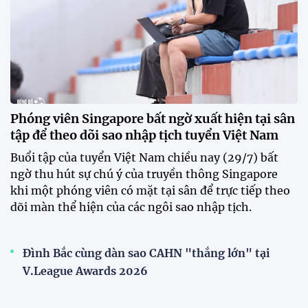
nghiệp quốc gia, mở ra diện mạo mới cho V.League
trước mùa giải 2026-2027.
HLV Văn Sỹ Sơn: "Tôi đặt bút ký bằng niềm tin và
khát vọng"
CLB Sông Lam Nghệ An chính thức có nhà tài trợ
mới
Tiền đạo Đình Bắc chốt tương lai sau tin đồn sang
Nhật Bản thi đấu
ĐKVĐ Cúp Quốc gia chiêu mộ sao trẻ của ĐT Việt
Nam