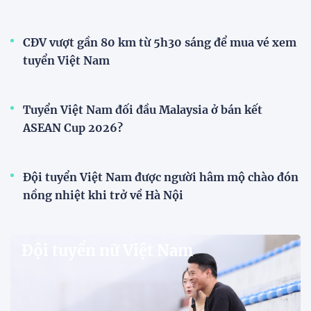
XEM THÊM
V-League
V.League chính thức khoác "áo mới" trước mùa
giải 2026-2027
VPF chính thức ra mắt bộ nhận diện thương hiệu và
slogan mới cho hệ thống các giải bóng đá chuyên