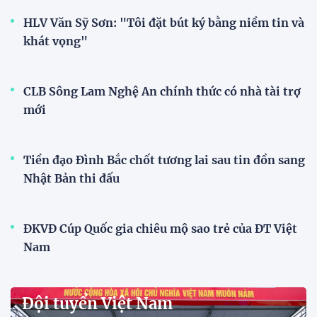
11:28 29/07/2026
Dàn sao U23 Việt Nam hội quân,
sẵn sàng chinh phục ASIAD
2026
15:34 28/07/2026
Đội tuyển Việt Nam được tiếp
thêm sức mạnh trước trận gặp
Singapore
11:22 28/07/2026
Mở bán vé trực tiếp trận sân
nhà đầu tiên của ĐT Việt Nam
tại ASEAN Cup 2026
17:17 27/07/2026