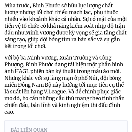
Mùa trước, Bình Phước sở hữu lực lượng chất 
lượng nhưng lối chơi thiếu mạch lạc, phụ thuộc 
nhiều vào khoảnh khắc cá nhân. Sự có mặt của một 
tiền vệ tổ chức có khả năng kiểm soát nhịp độ trận 
đấu như Minh Vương được kỳ vọng sẽ gia tăng chất 
sáng tạo, giúp đội bóng tìm ra bản sắc và sự gắn 
kết trong lối chơi.
Với bộ ba Minh Vương, Xuân Trường và Công 
Phượng, Bình Phước đang tái hiện một phần hình 
ảnh HAGL phiên bản kỹ thuật trong màu áo mới. 
Nhưng khác với sự lãng mạn ở phố Núi, đội bóng 
miền Đông Nam Bộ này hướng tới mục tiêu cụ thể 
là suất lên hạng V.League. Và để chinh phục giấc 
mơ đó, họ cần những cầu thủ mang theo tinh thần 
chiến đấu, bản lĩnh và kinh nghiệm thi đấu đỉnh 
cao. 
BÀI LIÊN QUAN