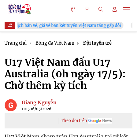
n vé, giá vé bán kết tuyển Việt Nam tăng gấp đôi
V.League chí
Trang chủ
Bóng đá Việt Nam
Đội tuyển trẻ
U17 Việt Nam đấu U17
Australia (0h ngày 17/5):
Chờ thêm kỳ tích
Giang Nguyễn
11:15 16/05/2026
Theo dõi trên
U17 Việt Nam chạm trán U17 Australia tại tứ kết