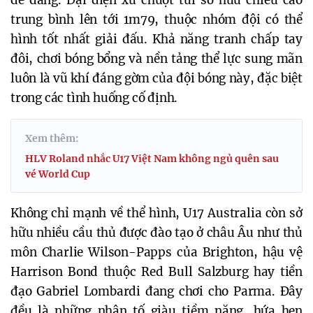
dễ dàng. Đại diện xứ chuột túi sở hữu chiều cao
trung bình lên tới 1m79, thuộc nhóm đội có thể
hình tốt nhất giải đấu. Khả năng tranh chấp tay
đôi, chơi bóng bổng và nền tảng thể lực sung mãn
luôn là vũ khí đáng gờm của đội bóng này, đặc biệt
trong các tình huống cố định.
Xem thêm:
HLV Roland nhắc U17 Việt Nam không ngủ quên sau
vé World Cup
Không chỉ mạnh về thể hình, U17 Australia còn sở
hữu nhiều cầu thủ được đào tạo ở châu Âu như thủ
môn Charlie Wilson-Papps của Brighton, hậu vệ
Harrison Bond thuộc Red Bull Salzburg hay tiền
đạo Gabriel Lombardi đang chơi cho Parma. Đây
đều là những nhân tố giàu tiềm năng, hứa hẹn