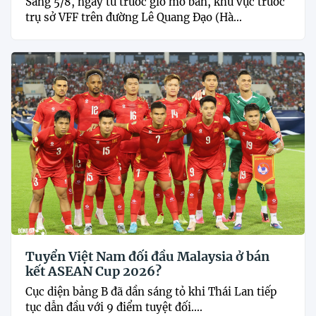
Sáng 5/8, ngay từ trước giờ mở bán, khu vực trước
trụ sở VFF trên đường Lê Quang Đạo (Hà...
Tuyển Việt Nam đối đầu Malaysia ở bán
kết ASEAN Cup 2026?
Cục diện bảng B đã dần sáng tỏ khi Thái Lan tiếp
tục dẫn đầu với 9 điểm tuyệt đối....