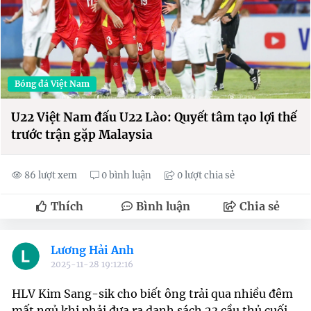
Bóng đá Việt Nam
U22 Việt Nam đấu U22 Lào: Quyết tâm tạo lợi thế
trước trận gặp Malaysia
86 lượt xem
0 bình luận
0 lượt chia sẻ
Thích
Bình luận
Chia sẻ
Lương Hải Anh
2025-11-28 19:12:16
HLV Kim Sang-sik cho biết ông trải qua nhiều đêm
mất ngủ khi phải đưa ra danh sách 23 cầu thủ cuối