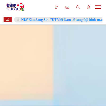
HLV Kim Sang Sik: "ĐT Việt Nam sẽ tung đội hình mạnh nhất trước