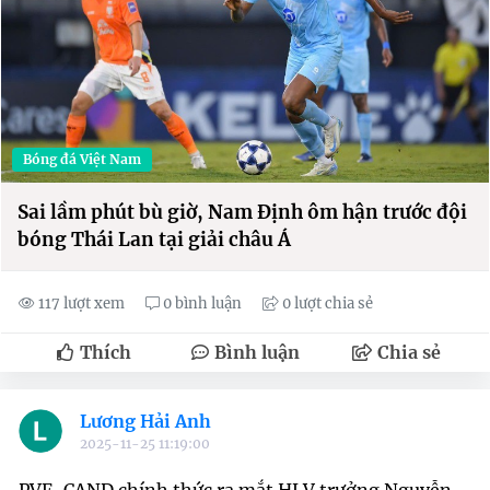
Bóng đá Việt Nam
Sai lầm phút bù giờ, Nam Định ôm hận trước đội
bóng Thái Lan tại giải châu Á
117 lượt xem
0 bình luận
0 lượt chia sẻ
Thích
Bình luận
Chia sẻ
Lương Hải Anh
2025-11-25 11:19:00