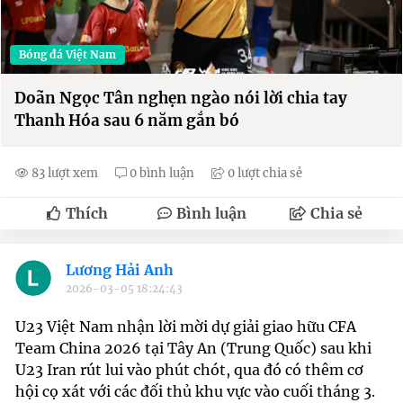
Bóng đá Việt Nam
Doãn Ngọc Tân nghẹn ngào nói lời chia tay
Thanh Hóa sau 6 năm gắn bó
83 lượt xem
0 bình luận
0 lượt chia sẻ
Thích
Bình luận
Chia sẻ
Lương Hải Anh
2026-03-05 18:24:43
U23 Việt Nam nhận lời mời dự giải giao hữu CFA
Team China 2026 tại Tây An (Trung Quốc) sau khi
U23 Iran rút lui vào phút chót, qua đó có thêm cơ
hội cọ xát với các đối thủ khu vực vào cuối tháng 3.