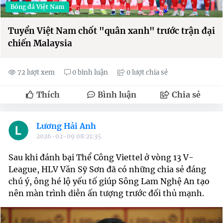
Bóng đá Việt Nam
Tuyển Việt Nam chốt "quân xanh" trước trận đại
chiến Malaysia
72 lượt xem
0 bình luận
0 lượt chia sẻ
Thích
Bình luận
Chia sẻ
Lương Hải Anh
2026-02-09 08:21:35
Sau khi đánh bại Thể Công Viettel ở vòng 13 V-
League, HLV Văn Sỹ Sơn đã có những chia sẻ đáng
chú ý, ông hé lộ yếu tố giúp Sông Lam Nghệ An tạo
nên màn trình diễn ấn tượng trước đối thủ mạnh.