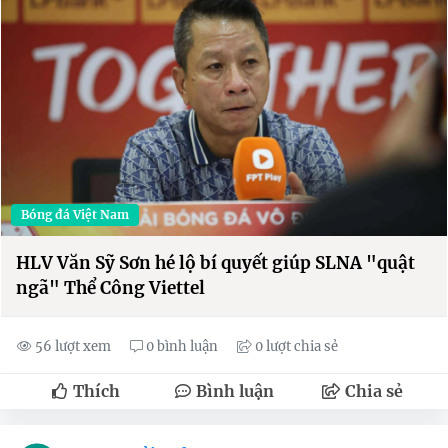
Bóng đá Việt Nam
HLV Văn Sỹ Sơn hé lộ bí quyết giúp SLNA "quật
ngã" Thể Công Viettel
56 lượt xem
0 bình luận
0 lượt chia sẻ
Thích
Bình luận
Chia sẻ