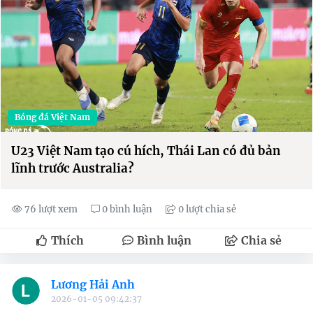
Bóng đá Việt Nam
U23 Việt Nam tạo cú hích, Thái Lan có đủ bản
lĩnh trước Australia?
76 lượt xem
0 bình luận
0 lượt chia sẻ
Thích
Bình luận
Chia sẻ
Lương Hải Anh
2026-01-05 09:42:37