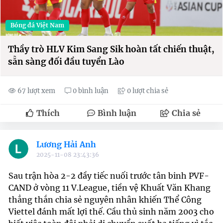
Bóng đá Việt Nam
Thầy trò HLV Kim Sang Sik hoàn tất chiến thuật,
sẵn sàng đối đầu tuyển Lào
67 lượt xem
0 bình luận
0 lượt chia sẻ
Thích
Bình luận
Chia sẻ
Lương Hải Anh
2025-11-08 23:43:36
Sau trận hòa 2-2 đầy tiếc nuối trước tân binh PVF-
CAND ở vòng 11 V.League, tiền vệ Khuất Văn Khang
thẳng thắn chia sẻ nguyên nhân khiến Thể Công
Viettel đánh mất lợi thế. Cầu thủ sinh năm 2003 cho