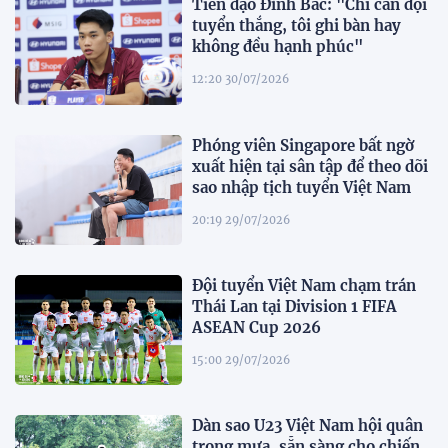
Tiền đạo Đình Bắc: "Chỉ cần đội
tuyển thắng, tôi ghi bàn hay
không đều hạnh phúc"
12:20 30/07/2026
Phóng viên Singapore bất ngờ
xuất hiện tại sân tập để theo dõi
sao nhập tịch tuyển Việt Nam
20:19 29/07/2026
Đội tuyển Việt Nam chạm trán
Thái Lan tại Division 1 FIFA
ASEAN Cup 2026
15:00 29/07/2026
Dàn sao U23 Việt Nam hội quân
trong mưa, sẵn sàng cho chiến