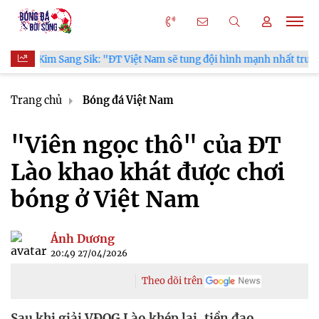
m Sang Sik: "ĐT Việt Nam sẽ tung đội hình mạnh nhất trước Campuch
Trang chủ
Bóng đá Việt Nam
"Viên ngọc thô" của ĐT
Lào khao khát được chơi
bóng ở Việt Nam
Ánh Dương
20:49 27/04/2026
Theo dõi trên
Sau khi giải VĐQG Lào khép lại, tiền đạo