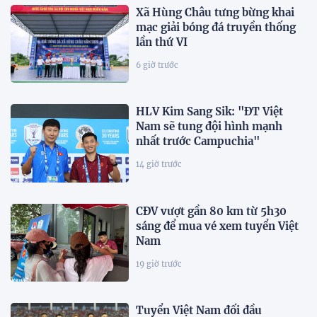
Xã Hùng Châu tưng bừng khai
mạc giải bóng đá truyền thống
lần thứ VI
6 giờ trước
HLV Kim Sang Sik: "ĐT Việt
Nam sẽ tung đội hình mạnh
nhất trước Campuchia"
14 giờ trước
CĐV vượt gần 80 km từ 5h30
sáng để mua vé xem tuyển Việt
Nam
19 giờ trước
Tuyển Việt Nam đối đầu