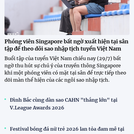
CLB Sông Lam Nghệ An chính thức có nhà tài trợ
mới
Tiền đạo Đình Bắc chốt tương lai sau tin đồn sang
Nhật Bản thi đấu
ĐKVĐ Cúp Quốc gia chiêu mộ sao trẻ của ĐT Việt
Nam
Đình Bắc cùng dàn sao CAHN "thắng lớn" tại
V.League Awards 2026
Đội tuyển Việt Nam