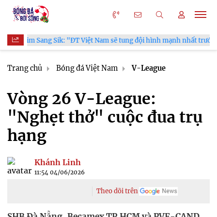
 Việt Nam sẽ tung đội hình mạnh nhất trước Campuchia"
CĐV
Trang chủ
Bóng đá Việt Nam
V-League
Vòng 26 V-League:
"Nghẹt thở" cuộc đua trụ
hạng
Khánh Linh
11:54 04/06/2026
Theo dõi trên
SHB Đà Nẵng, Becamex TP.HCM và PVF-CAND