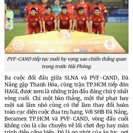
PVF-CAND tiếp tục nuôi hy vọng sau chiến thắng quan
trọng trước Hải Phòng.
Ba cuộc đối đầu giữa SLNA và PVF-CAND, Đà 
Nẵng gặp Thanh Hóa, cùng trận TP.HCM tiếp đón 
HAGL được xem là những trận đấu đáng chú ý nhất 
vòng cuối. Chỉ một bàn thắng, một thẻ phạt hay 
một sai lầm nhỏ cũng có thể làm thay đổi hoàn 
toàn cục diện cuộc đua trụ hạng. Với SHB Đà Nẵng, 
Becamex TP.HCM và PVF-CAND, vòng đấu cuối 
không còn là câu chuyện về lối chơi đẹp hay màn 
trình diễn cống hiến. Đó là 90 phút của áp lực, nơi 