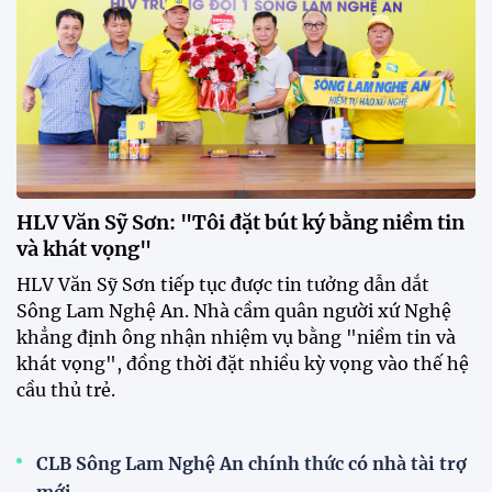
Dàn sao U23 Việt Nam hội quân
trong mưa, sẵn sàng cho chiến
dịch ASIAD 2026
11:28 29/07/2026
Dàn sao U23 Việt Nam hội quân,
sẵn sàng chinh phục ASIAD
2026
15:34 28/07/2026
Đội tuyển Việt Nam được tiếp
thêm sức mạnh trước trận gặp
Singapore
11:22 28/07/2026
Mở bán vé trực tiếp trận sân