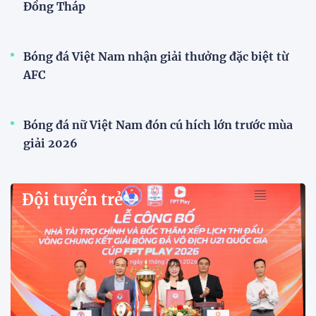
HLV Kim Sang Sik: "ĐT Việt Nam sẽ tung đội
hình mạnh nhất trước Campuchia"
HLV Kim Sang-sik khẳng định tuyển Việt Nam sẽ
tung đội hình mạnh nhất trước Campuchia, hướng
tới chiến thắng để giành ngôi đầu bảng A ASEAN
Cup 2026.
CĐV vượt gần 80 km từ 5h30 sáng để mua vé xem