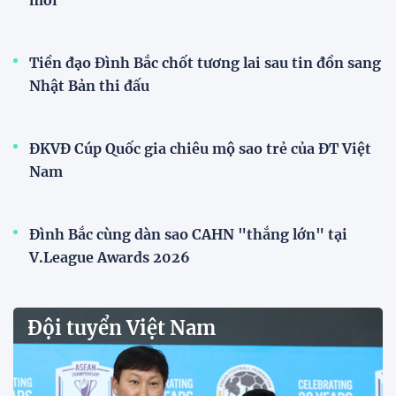
nhà đầu tiên của ĐT Việt Nam
tại ASEAN Cup 2026
17:17 27/07/2026
XSKT Đắk Lắk viết nên lịch sử
với chức vô địch VPL-S7
20:58 26/07/2026
Tài Lộc trở lại, ĐT Việt Nam
"khổ luyện" dưới nắng gắt tại
Hà Nội
12:12 26/07/2026
HLV Kim Sang-sik: "Tuyển Việt
Nam sẽ mang sự tự tin này vào