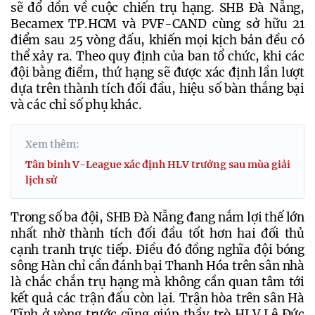
sẽ đổ dồn về cuộc chiến trụ hạng. SHB Đà Nẵng, 
Becamex TP.HCM và PVF-CAND cùng sở hữu 21 
điểm sau 25 vòng đấu, khiến mọi kịch bản đều có 
thể xảy ra. Theo quy định của ban tổ chức, khi các 
đội bằng điểm, thứ hạng sẽ được xác định lần lượt 
dựa trên thành tích đối đầu, hiệu số bàn thắng bại 
và các chỉ số phụ khác.
Xem thêm:
Tân binh V-League xác định HLV trưởng sau mùa giải
lịch sử
Trong số ba đội, SHB Đà Nẵng đang nắm lợi thế lớn 
nhất nhờ thành tích đối đầu tốt hơn hai đối thủ 
cạnh tranh trực tiếp. Điều đó đồng nghĩa đội bóng 
sông Hàn chỉ cần đánh bại Thanh Hóa trên sân nhà 
là chắc chắn trụ hạng mà không cần quan tâm tới 
kết quả các trận đấu còn lại. Trận hòa trên sân Hà 
Tĩnh ở vòng trước cũng giúp thầy trò HLV Lê Đức 