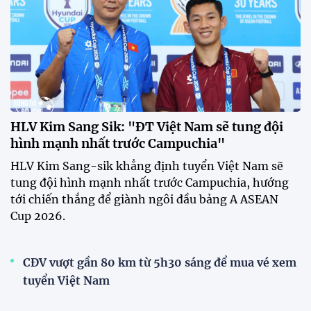
trận gặp Singapore"
23:26 24/07/2026
Tiền đạo Đình Bắc: "Chiến
thắng này là thành quả của cả
tập thể"
23:15 24/07/2026
Đình Bắc lập hat-trick, tuyển
Việt Nam thắng đậm Timor
Leste tại ASEAN Cup 2026
22:34 24/07/2026
XEM THÊM