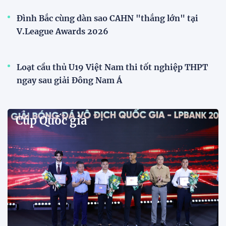
Phóng viên Singapore bất ngờ xuất hiện tại sân
tập để theo dõi sao nhập tịch tuyển Việt Nam
Buổi tập của tuyển Việt Nam chiều nay (29/7) bất
ngờ thu hút sự chú ý của truyền thông Singapore
khi một phóng viên có mặt tại sân để trực tiếp theo
dõi màn thể hiện của các ngôi sao nhập tịch.
Đình Bắc cùng dàn sao CAHN "thắng lớn" tại
V.League Awards 2026