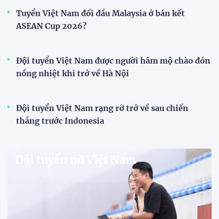
V-League
HLV Văn Sỹ Sơn: "Tôi đặt bút ký bằng niềm tin
và khát vọng"
HLV Văn Sỹ Sơn tiếp tục được tin tưởng dẫn dắt
Sông Lam Nghệ An. Nhà cầm quân người xứ Nghệ
khẳng định ông nhận nhiệm vụ bằng "niềm tin và
khát vọng", đồng thời đặt nhiều kỳ vọng vào thế hệ
cầu thủ trẻ.