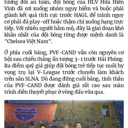
tương đối an toàn, đội bóng của HLV Hứa Hiền 
Vinh đã rơi xuống nhóm nguy hiểm và buộc phải 
giành kết quả tích cực trước HAGL để tránh nguy 
cơ phải đá play-off hoặc thậm chí xuống hạng trực 
tiếp. Với nhiều người hâm mộ, đây là giai đoạn khó 
khăn nhất của đội bóng từng được mệnh danh là 
"Chelsea Việt Nam".
Ở phía cuối bảng, PVF-CAND vẫn còn nguyên cơ 
hội sau chiến thắng ấn tượng 3-1 trước Hải Phòng. 
Ba điểm quý giá giúp đội bóng trẻ tiếp tục nuôi hy 
vọng trụ lại V-League trước chuyến làm khách 
trên sân SLNA. Dù đang đứng cuối bảng, tinh thần 
của PVF-CAND được đánh giá rất cao sau màn 
trình diễn thuyết phục ở vòng đấu vừa qua.