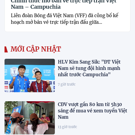
Chính thức mở bán vé trực tiếp trận Việt
Nam – Campuchia
Liên đoàn Bóng đá Việt Nam (VFF) đã công bố kế
hoạch mở bán vé trực tiếp trận đấu giữa...
MỚI CẬP NHẬT
HLV Kim Sang Sik: "ĐT Việt
Nam sẽ tung đội hình mạnh
nhất trước Campuchia"
7 giờ trước
CĐV vượt gần 80 km từ 5h30
sáng để mua vé xem tuyển Việt
Nam
13 giờ trước