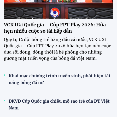
tuyển Việt Nam
Tuyển Việt Nam đối đầu Malaysia ở bán kết
ASEAN Cup 2026?
Đội tuyển Việt Nam được người hâm mộ chào đón
nồng nhiệt khi trở về Hà Nội
Đội tuyển Việt Nam rạng rỡ trở về sau chiến
thắng trước Indonesia
Đội tuyển nữ Việt Nam