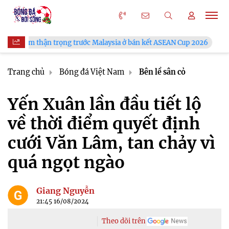
rọng trước Malaysia ở bán kết ASEAN Cup 2026
VFF công bố lị
Trang chủ
Bóng đá Việt Nam
Bên lề sân cỏ
Yến Xuân lần đầu tiết lộ
về thời điểm quyết định
cưới Văn Lâm, tan chảy vì
quá ngọt ngào
Giang Nguyễn
21:45 16/08/2024
Theo dõi trên