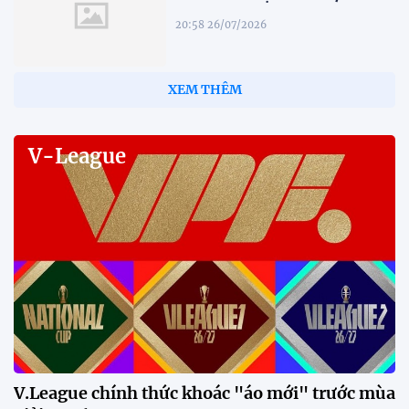
20:58 26/07/2026
XEM THÊM
V-League
V.League chính thức khoác "áo mới" trước mùa