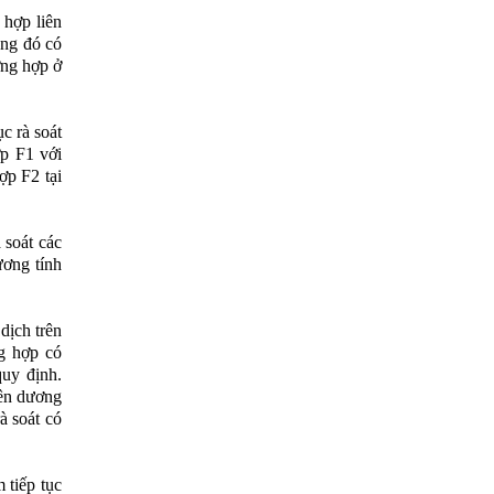
 hợp liên
ong đó có
ờng hợp ở
c rà soát
ợp F1 với
ợp F2 tại
 soát các
ương tính
dịch trên
ng hợp có
quy định.
iên dương
à soát có
tiếp tục