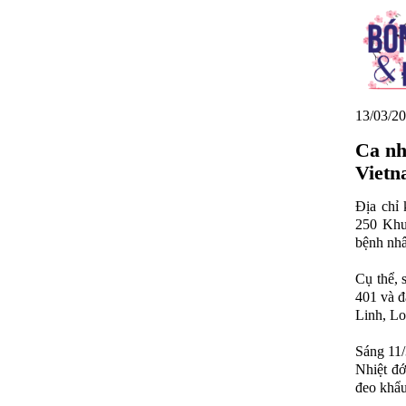
13/03/20
Ca nh
Vietn
Địa chỉ
250 Khư
bệnh nhâ
Cụ thể, 
401 và đ
Linh, Lo
Sáng 11/
Nhiệt đớ
đeo khẩu