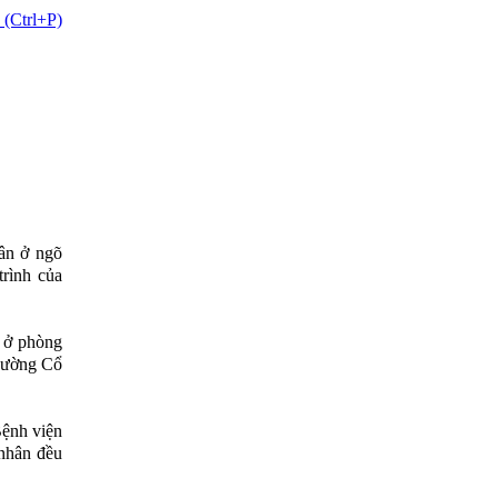
 (Ctrl+P)
ân ở ngõ
rình của
ã ở phòng
 đường Cổ
Bệnh viện
 nhân đều