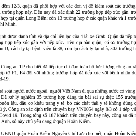
đêm 12/3, quận đã phối hợp với các đơn vị để kiểm soát các trường
 trường hợp này. Đến nay đã xác định 22 trường hợp tiếp xúc gần, tr
 hợp tại quận Long Biên; còn 13 trường hợp ở các quận khác và 1 trư
hí Minh.
nh được danh tính và địa chỉ liên lạc của 4 lái xe Grab. Quận đã tiếp tụ
ng hợp tiếp xúc gần với tiếp xúc. Trên địa bàn quận, có 65 trường h
n D, cách ly tại bệnh viện là 38, còn lại cách ly tại nhà; 302 trường h
 Công an TP cho biết đã tiếp tục chỉ đạo toàn bộ lực lượng công an rà
ợp từ F1, F4 đối với những trường hợp đã tiếp xúc với bệnh nhân d
d-19.
 rà soát người nước ngoài, người Việt Nam đi qua những nước có vùng 
. Đã xử lý nghiêm 35 trường hợp đăng tin bài sai sự thật; 155 trườ
buôn lậu, đầu cơ khẩu trang y tế, bỏ các chất thải y tế không đúng 
 ý, Công an xác định trên chuyến bay VN0054 ngày 8/3 có 1 tiếp v
 Covid-19. Trong tổng số 187 khách trên chuyến bay này, công an đã r
 Anh, số này chủ yếu đang ở quận Hoàn Kiếm.
h UBND quận Hoàn Kiếm Nguyễn Chí Lực cho biết, quận Hoàn Kiếm 