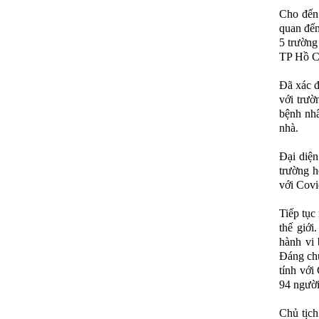
Cho đến 
quan đến
5 trường
TP Hồ C
Đã xác đị
với trườ
bệnh nhâ
nhà.
Đại diện
trường h
với Covi
Tiếp tục
thế giới
hành vi 
Đáng chú
tính với
94 người
Chủ tịc