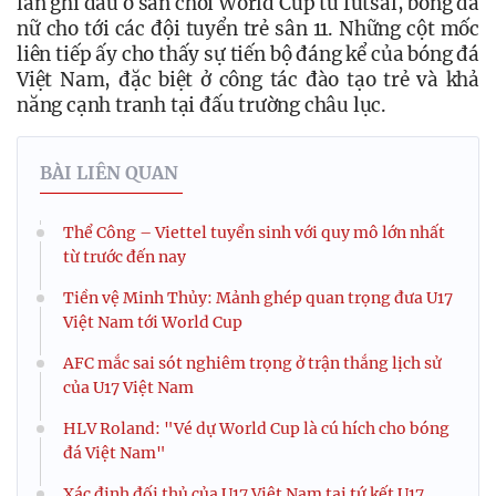
lần ghi dấu ở sân chơi World Cup từ futsal, bóng đá 
nữ cho tới các đội tuyển trẻ sân 11. Những cột mốc 
liên tiếp ấy cho thấy sự tiến bộ đáng kể của bóng đá 
Việt Nam, đặc biệt ở công tác đào tạo trẻ và khả 
năng cạnh tranh tại đấu trường châu lục.
BÀI LIÊN QUAN
Thể Công – Viettel tuyển sinh với quy mô lớn nhất
từ trước đến nay
Tiền vệ Minh Thủy: Mảnh ghép quan trọng đưa U17
Việt Nam tới World Cup
AFC mắc sai sót nghiêm trọng ở trận thắng lịch sử
của U17 Việt Nam
HLV Roland: "Vé dự World Cup là cú hích cho bóng
đá Việt Nam"
Xác định đối thủ của U17 Việt Nam tại tứ kết U17