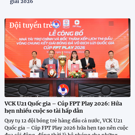
HLV Kim Sang Sik: "ĐT Việt Nam sẽ tung đội
hình mạnh nhất trước Campuchia"
HLV Kim Sang-sik khẳng định tuyển Việt Nam sẽ
tung đội hình mạnh nhất trước Campuchia, hướng
tới chiến thắng để giành ngôi đầu bảng A ASEAN
Cup 2026.
CĐV vượt gần 80 km từ 5h30 sáng để mua vé xem
tuyển Việt Nam
Tuyển Việt Nam đối đầu Malaysia ở bán kết
ASEAN Cup 2026?
Đội tuyển Việt Nam được người hâm mộ chào đón