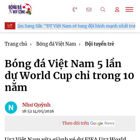
T Việt Nam sẽ tung đội hình mạnh nhất trước Campuchia"
CĐ
Trang chủ
Bóng đá Việt Nam
Đội tuyển trẻ
Bóng đá Việt Nam 5 lần
dự World Cup chỉ trong 10
năm
Như Quỳnh
18:52 14/05/2026
Theo dõi trên
U17 Việt Nam vừa giành vé dự FIFA U17 World