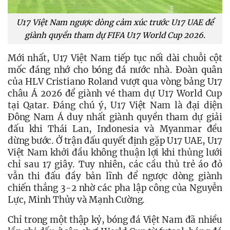
U17 Việt Nam ngược dòng cảm xúc trước U17 UAE để
giành quyền tham dự FIFA U17 World Cup 2026.
Mới nhất, U17 Việt Nam tiếp tục nối dài chuỗi cột 
mốc đáng nhớ cho bóng đá nước nhà. Đoàn quân 
của HLV Cristiano Roland vượt qua vòng bảng U17 
châu Á 2026 để giành vé tham dự U17 World Cup 
tại Qatar. Đáng chú ý, U17 Việt Nam là đại diện 
Đông Nam Á duy nhất giành quyền tham dự giải 
đấu khi Thái Lan, Indonesia và Myanmar đều 
dừng bước. 
Ở trận đấu quyết định gặp U17 UAE, U17 
Việt Nam khởi đầu không thuận lợi khi thủng lưới 
chỉ sau 17 giây. Tuy nhiên, các cầu thủ trẻ áo đỏ 
vẫn thi đấu đầy bản lĩnh để ngược dòng giành 
chiến thắng 3-2 nhờ các pha lập công của Nguyễn 
Lực, Minh Thủy và Mạnh Cường.
Chỉ trong một thập kỷ, bóng đá Việt Nam đã nhiều 