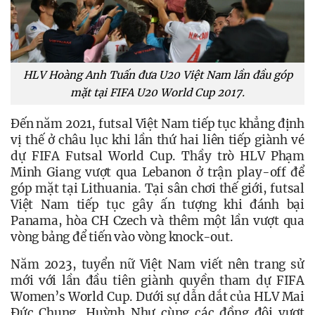
HLV Hoàng Anh Tuấn đưa U20 Việt Nam lần đầu góp
mặt tại FIFA U20 World Cup 2017.
Đến năm 2021, futsal Việt Nam tiếp tục khẳng định 
vị thế ở châu lục khi lần thứ hai liên tiếp giành vé 
dự FIFA Futsal World Cup. Thầy trò HLV Phạm 
Minh Giang vượt qua Lebanon ở trận play-off để 
góp mặt tại Lithuania. Tại sân chơi thế giới, futsal 
Việt Nam tiếp tục gây ấn tượng khi đánh bại 
Panama, hòa CH Czech và thêm một lần vượt qua 
vòng bảng để tiến vào vòng knock-out.
Năm 2023, tuyển nữ Việt Nam viết nên trang sử 
mới với lần đầu tiên giành quyền tham dự FIFA 
Women’s World Cup. Dưới sự dẫn dắt của HLV Mai 
Đức Chung, Huỳnh Như cùng các đồng đội vượt 