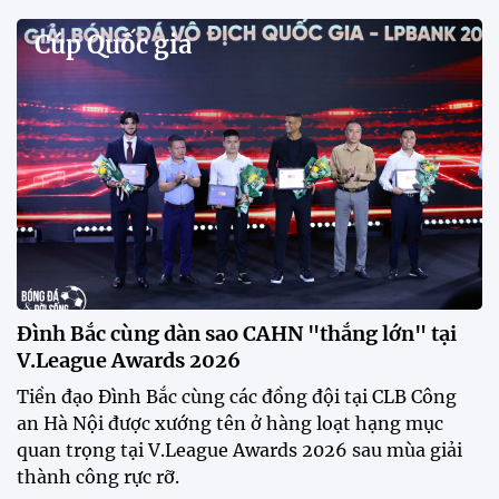
tập để theo dõi sao nhập tịch tuyển Việt Nam
Buổi tập của tuyển Việt Nam chiều nay (29/7) bất
ngờ thu hút sự chú ý của truyền thông Singapore
khi một phóng viên có mặt tại sân để trực tiếp theo
dõi màn thể hiện của các ngôi sao nhập tịch.
Đình Bắc cùng dàn sao CAHN "thắng lớn" tại
V.League Awards 2026
Festival bóng đá nữ trẻ 2026 lan tỏa đam mê tại
Đồng Tháp
Bóng đá Việt Nam nhận giải thưởng đặc biệt từ
AFC