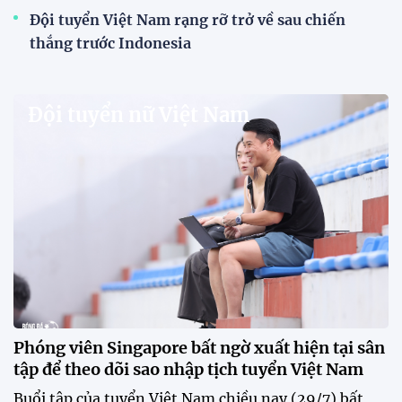
HLV Văn Sỹ Sơn: "Tôi đặt bút ký bằng niềm tin
và khát vọng"
HLV Văn Sỹ Sơn tiếp tục được tin tưởng dẫn dắt
Sông Lam Nghệ An. Nhà cầm quân người xứ Nghệ
khẳng định ông nhận nhiệm vụ bằng "niềm tin và
khát vọng", đồng thời đặt nhiều kỳ vọng vào thế hệ
cầu thủ trẻ.
CLB Sông Lam Nghệ An chính thức có nhà tài trợ
mới
Tiền đạo Đình Bắc chốt tương lai sau tin đồn sang
Nhật Bản thi đấu