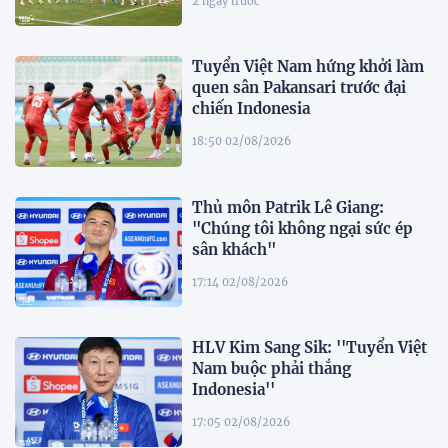
2 ngày trước
Tuyển Việt Nam hứng khởi làm
quen sân Pakansari trước đại
chiến Indonesia
18:50 02/08/2026
Thủ môn Patrik Lê Giang:
"Chúng tôi không ngại sức ép
sân khách"
17:14 02/08/2026
HLV Kim Sang Sik: ''Tuyển Việt
Nam buộc phải thắng
Indonesia''
17:05 02/08/2026