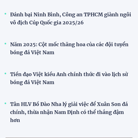
Bóng đá nữ Việt Nam đón cú hích lớn trước mùa
giải 2026
Đội tuyển trẻ
VCK U21 Quốc gia – Cúp FPT Play 2026: Hứa
hẹn nhiều cuộc so tài hấp dẫn