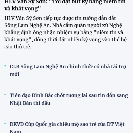
2026
15:34 28/07/2026
Đội tuyển Việt Nam được tiếp
thêm sức mạnh trước trận gặp
Singapore
11:22 28/07/2026
Mở bán vé trực tiếp trận sân
nhà đầu tiên của ĐT Việt Nam
tại ASEAN Cup 2026
17:17 27/07/2026
XSKT Đắk Lắk viết nên lịch sử
với chức vô địch VPL-S7
20:58 26/07/2026