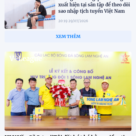
xuất hiện tại sân tập để theo dõi
sao nhập tịch tuyển Việt Nam
20:19 29/07/2026
Đội tuyển Việt Nam chạm trán
Thái Lan tại Division 1 FIFA
ASEAN Cup 2026
15:00 29/07/2026
Dàn sao U23 Việt Nam hội quân
trong mưa, sẵn sàng cho chiến
dịch ASIAD 2026
11:28 29/07/2026
Dàn sao U23 Việt Nam hội quân,
sẵn sàng chinh phục ASIAD