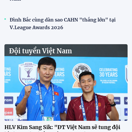
Tài Lộc trở lại, ĐT Việt Nam
"khổ luyện" dưới nắng gắt tại
Hà Nội
12:12 26/07/2026
HLV Kim Sang-sik: "Tuyển Việt
Nam sẽ mang sự tự tin này vào
trận gặp Singapore"
23:26 24/07/2026
Tiền đạo Đình Bắc: "Chiến
thắng này là thành quả của cả
tập thể"
23:15 24/07/2026