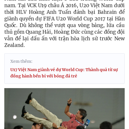
nam. Tại VCK U19 châu Á 2016, U20 Việt Nam dưới 
thời HLV Hoàng Anh Tuấn đánh bại Bahrain để 
giành quyền dự FIFA U20 World Cup 2017 tại Hàn 
Quốc. Dù không thể vượt qua vòng bảng, lứa cầu 
thủ gồm Quang Hải, Hoàng Đức cùng các đồng đội 
vẫn để lại dấu ấn với trận hòa lịch sử trước New 
Zealand.
Xem thêm:
U17 Việt Nam giành vé dự World Cup: Thành quả từ sự
đồng hành bền bỉ với bóng đá trẻ