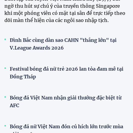
ĐKVĐ Cúp Quốc gia chiêu mộ sao trẻ của ĐT Việt
Nam
Đình Bắc cùng dàn sao CAHN "thắng lớn" tại
V.League Awards 2026
Đội tuyển Việt Nam