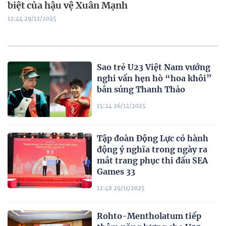
biệt của hậu vệ Xuân Mạnh
12:44 29/12/2025
Sao trẻ U23 Việt Nam vướng
nghi vấn hẹn hò “hoa khôi”
bắn súng Thanh Thảo
15:24 26/12/2025
Tập đoàn Động Lực có hành
động ý nghĩa trong ngày ra
mắt trang phục thi đấu SEA
Games 33
12:48 29/11/2025
Rohto-Mentholatum tiếp