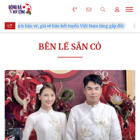
 bố lịch bán vé, giá vé bán kết tuyển Việt Nam tăng gấp đôi
V.
BÊN LỀ SÂN CỎ