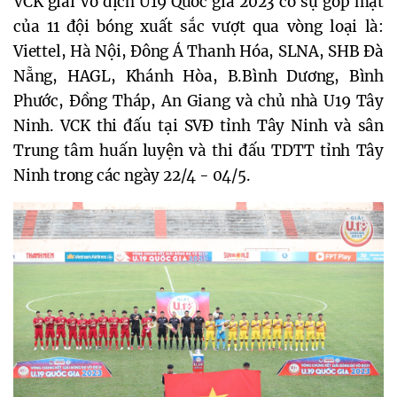
VCK giải Vô địch U19 Quốc gia 2023 có sự góp mặt
của 11 đội bóng xuất sắc vượt qua vòng loại là:
Viettel, Hà Nội, Đông Á Thanh Hóa, SLNA, SHB Đà
Nẵng, HAGL, Khánh Hòa, B.Bình Dương, Bình
Phước, Đồng Tháp, An Giang và chủ nhà U19 Tây
Ninh. VCK thi đấu tại SVĐ tỉnh Tây Ninh và sân
Trung tâm huấn luyện và thi đấu TDTT tỉnh Tây
Ninh trong các ngày 22/4 - 04/5.