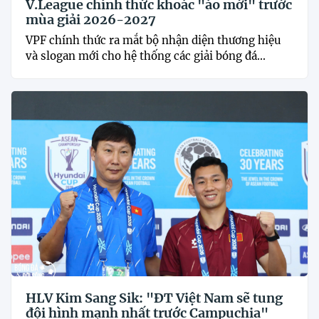
V.League chính thức khoác "áo mới" trước
mùa giải 2026-2027
VPF chính thức ra mắt bộ nhận diện thương hiệu
và slogan mới cho hệ thống các giải bóng đá...
HLV Kim Sang Sik: "ĐT Việt Nam sẽ tung
đội hình mạnh nhất trước Campuchia"