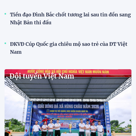
Đội tuyển Việt Nam được tiếp
thêm sức mạnh trước trận gặp
Singapore
11:22 28/07/2026
Mở bán vé trực tiếp trận sân
nhà đầu tiên của ĐT Việt Nam
tại ASEAN Cup 2026
17:17 27/07/2026
XSKT Đắk Lắk viết nên lịch sử
với chức vô địch VPL-S7
20:58 26/07/2026