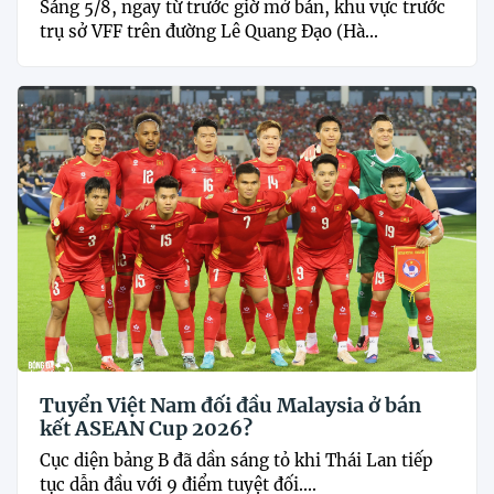
Sáng 5/8, ngay từ trước giờ mở bán, khu vực trước
trụ sở VFF trên đường Lê Quang Đạo (Hà...
Tuyển Việt Nam đối đầu Malaysia ở bán
kết ASEAN Cup 2026?
Cục diện bảng B đã dần sáng tỏ khi Thái Lan tiếp
tục dẫn đầu với 9 điểm tuyệt đối....