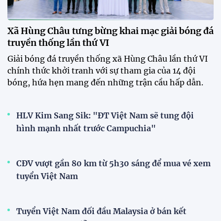
Tài Lộc trở lại, ĐT Việt Nam
"khổ luyện" dưới nắng gắt tại
Hà Nội
12:12 26/07/2026
HLV Kim Sang-sik: "Tuyển Việt
Nam sẽ mang sự tự tin này vào
trận gặp Singapore"
23:26 24/07/2026
XEM THÊM
V-League