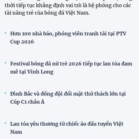
Loạt cầu thủ U19 Việt Nam thi tốt nghiệp THPT
ngay sau giải Đông Nam Á
Cúp Quốc gia
Đình Bắc cùng dàn sao CAHN "thắng lớn" tại
V.League Awards 2026