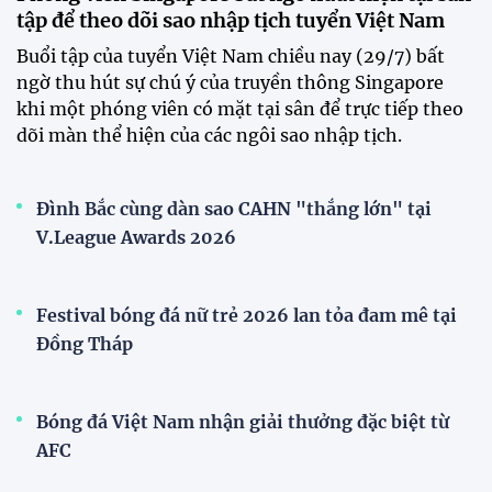
CLB Sông Lam Nghệ An chính thức có nhà tài trợ
mới
Tiền đạo Đình Bắc chốt tương lai sau tin đồn sang
Nhật Bản thi đấu
ĐKVĐ Cúp Quốc gia chiêu mộ sao trẻ của ĐT Việt
Nam
Đội tuyển Việt Nam