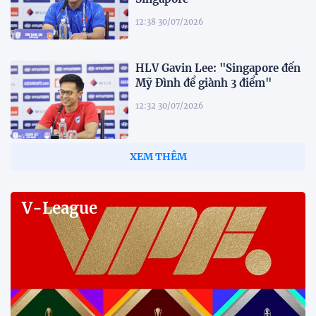
12:38 30/07/2026
HLV Gavin Lee: "Singapore đến
Mỹ Đình để giành 3 điểm"
12:32 30/07/2026
Tiền đạo Đình Bắc: "Chỉ cần đội
tuyển thắng, tôi ghi bàn hay
không đều hạnh phúc"
12:20 30/07/2026
Phóng viên Singapore bất ngờ
xuất hiện tại sân tập để theo dõi
sao nhập tịch tuyển Việt Nam