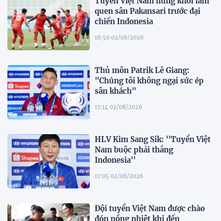
Tuyển Việt Nam hứng khởi làm
quen sân Pakansari trước đại
chiến Indonesia
18:50 02/08/2026
Thủ môn Patrik Lê Giang:
"Chúng tôi không ngại sức ép
sân khách"
17:14 02/08/2026
HLV Kim Sang Sik: ''Tuyển Việt
Nam buộc phải thắng
Indonesia''
17:05 02/08/2026
Đội tuyển Việt Nam được chào
đón nồng nhiệt khi đến