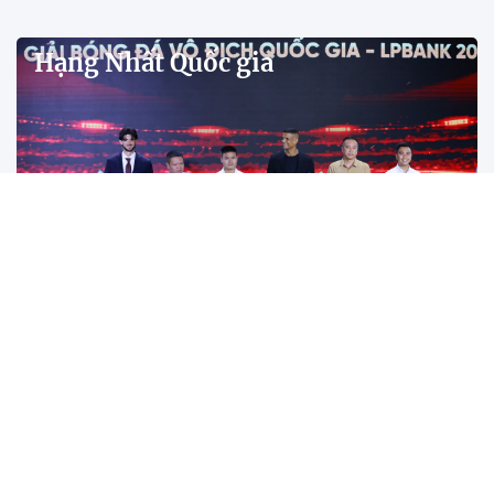
Tiền đạo Đình Bắc cùng các đồng đội tại CLB Công
an Hà Nội được xướng tên ở hàng loạt hạng mục
quan trọng tại V.League Awards 2026 sau mùa giải
thành công rực rỡ.
Đánh bại Ninh Bình, Công an TPHCM giành ngôi
vô địch Cúp Quốc gia 2025/26
Năm 2025: Cột mốc thăng hoa của các đội tuyển
bóng đá Việt Nam
Tiền đạo Việt kiều Anh chính thức đi vào lịch sử
bóng đá Việt Nam