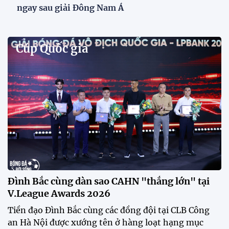
Phóng viên Singapore bất ngờ xuất hiện tại sân
tập để theo dõi sao nhập tịch tuyển Việt Nam
Buổi tập của tuyển Việt Nam chiều nay (29/7) bất
ngờ thu hút sự chú ý của truyền thông Singapore
khi một phóng viên có mặt tại sân để trực tiếp theo
dõi màn thể hiện của các ngôi sao nhập tịch.
Đình Bắc cùng dàn sao CAHN "thắng lớn" tại
V.League Awards 2026
Festival bóng đá nữ trẻ 2026 lan tỏa đam mê tại
Đồng Tháp
Bóng đá Việt Nam nhận giải thưởng đặc biệt từ