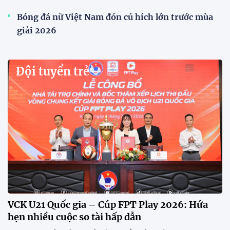
Xã Hùng Châu tưng bừng khai mạc giải bóng đá
truyền thống lần thứ VI
Giải bóng đá truyền thống xã Hùng Châu lần thứ VI
chính thức khởi tranh với sự tham gia của 14 đội
bóng, hứa hẹn mang đến những trận cầu hấp dẫn.
HLV Kim Sang Sik: "ĐT Việt Nam sẽ tung đội
hình mạnh nhất trước Campuchia"
CĐV vượt gần 80 km từ 5h30 sáng để mua vé xem
tuyển Việt Nam