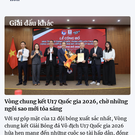
VCK U21 Quốc gia – Cúp FPT Play 2026: Hứa
hẹn nhiều cuộc so tài hấp dẫn
Quy tụ 12 đội bóng trẻ hàng đầu cả nước, VCK U21
Quốc gia – Cúp FPT Play 2026 hứa hẹn tạo nên cuộc
đua sôi động, đồng thời là bệ phóng cho những
gương mặt triển vọng của bóng đá Việt Nam.
Khai mạc chương trình tuyển sinh, phát hiện tài
năng bóng đá nữ
ĐKVĐ Cúp Quốc gia chiêu mộ sao trẻ của ĐT Việt
Nam
Đình Bắc cùng dàn sao CAHN "thắng lớn" tại
V.League Awards 2026