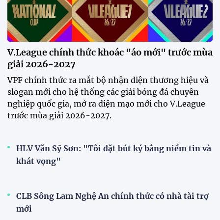
20:19 29/07/2026
Đội tuyển Việt Nam chạm trán
Thái Lan tại Division 1 FIFA
ASEAN Cup 2026
15:00 29/07/2026
Dàn sao U23 Việt Nam hội quân
trong mưa, sẵn sàng cho chiến
dịch ASIAD 2026
11:28 29/07/2026
Dàn sao U23 Việt Nam hội quân,
sẵn sàng chinh phục ASIAD
2026
15:34 28/07/2026