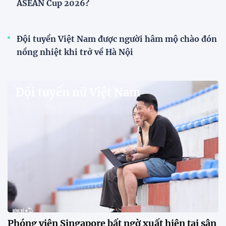
V.League chính thức khoác "áo mới" trước mùa
giải 2026-2027
VPF chính thức ra mắt bộ nhận diện thương hiệu và
slogan mới cho hệ thống các giải bóng đá chuyên
nghiệp quốc gia, mở ra diện mạo mới cho V.League
trước mùa giải 2026-2027.
HLV Văn Sỹ Sơn: "Tôi đặt bút ký bằng niềm tin và
khát vọng"