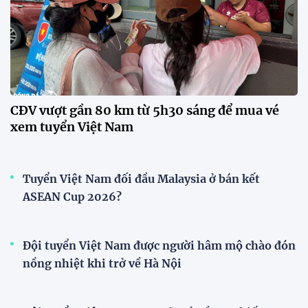
23:15 24/07/2026
Đình Bắc lập hat-trick, tuyển
Việt Nam thắng đậm Timor
Leste tại ASEAN Cup 2026
22:34 24/07/2026
CĐV Việt Nam vượt gần 300 km
''tiếp lửa'' thầy trò HLV Kim
Sang Sik
19:08 24/07/2026
XEM THÊM
V-League