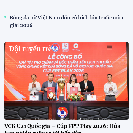
CĐV vượt gần 80 km từ 5h30 sáng để mua vé
xem tuyển Việt Nam
Tuyển Việt Nam đối đầu Malaysia ở bán kết
ASEAN Cup 2026?
Đội tuyển Việt Nam được người hâm mộ chào đón
nồng nhiệt khi trở về Hà Nội