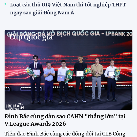
Phóng viên Singapore bất ngờ xuất hiện tại sân
tập để theo dõi sao nhập tịch tuyển Việt Nam
Buổi tập của tuyển Việt Nam chiều nay (29/7) bất
ngờ thu hút sự chú ý của truyền thông Singapore
khi một phóng viên có mặt tại sân để trực tiếp theo
dõi màn thể hiện của các ngôi sao nhập tịch.
Đình Bắc cùng dàn sao CAHN "thắng lớn" tại
V.League Awards 2026
Festival bóng đá nữ trẻ 2026 lan tỏa đam mê tại
Đồng Tháp