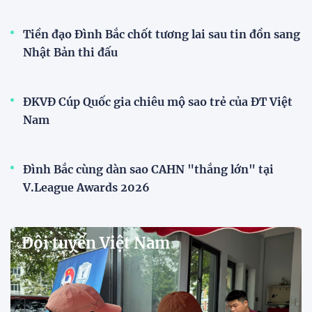
20:58 26/07/2026
Tài Lộc trở lại, ĐT Việt Nam
"khổ luyện" dưới nắng gắt tại
Hà Nội
12:12 26/07/2026
HLV Kim Sang-sik: "Tuyển Việt
Nam sẽ mang sự tự tin này vào
trận gặp Singapore"
23:26 24/07/2026
Tiền đạo Đình Bắc: "Chiến
thắng này là thành quả của cả
tập thể"