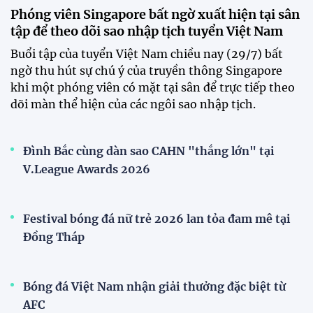
CLB Sông Lam Nghệ An chính thức có nhà tài trợ
mới
Tiền đạo Đình Bắc chốt tương lai sau tin đồn sang
Nhật Bản thi đấu
ĐKVĐ Cúp Quốc gia chiêu mộ sao trẻ của ĐT Việt
Nam
Đình Bắc cùng dàn sao CAHN "thắng lớn" tại
V.League Awards 2026
Đội tuyển Việt Nam