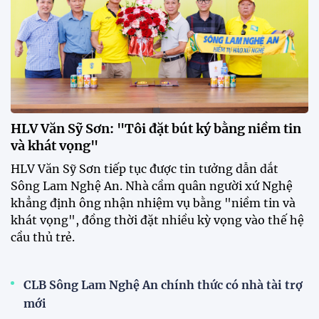
Dàn sao U23 Việt Nam hội quân,
sẵn sàng chinh phục ASIAD
2026
15:34 28/07/2026
Đội tuyển Việt Nam được tiếp
thêm sức mạnh trước trận gặp
Singapore
11:22 28/07/2026
Mở bán vé trực tiếp trận sân
nhà đầu tiên của ĐT Việt Nam
tại ASEAN Cup 2026
17:17 27/07/2026
XSKT Đắk Lắk viết nên lịch sử
với chức vô địch VPL-S7