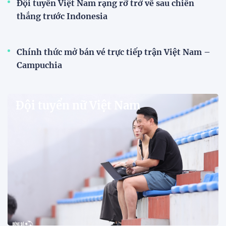
HLV Văn Sỹ Sơn: "Tôi đặt bút ký bằng niềm tin
và khát vọng"
HLV Văn Sỹ Sơn tiếp tục được tin tưởng dẫn dắt
Sông Lam Nghệ An. Nhà cầm quân người xứ Nghệ
khẳng định ông nhận nhiệm vụ bằng "niềm tin và
khát vọng", đồng thời đặt nhiều kỳ vọng vào thế hệ
cầu thủ trẻ.