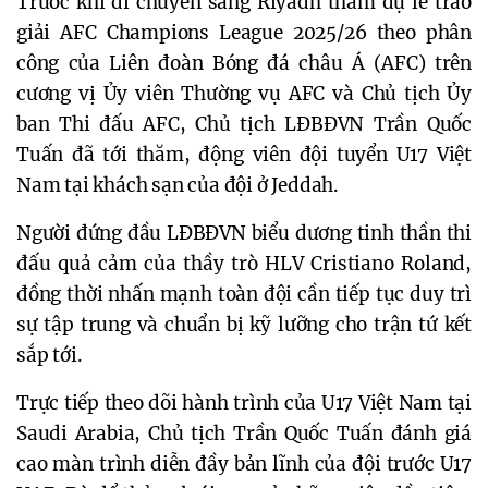
Trước khi di chuyển sang Riyadh tham dự lễ trao
giải AFC Champions League 2025/26 theo phân
công của Liên đoàn Bóng đá châu Á (AFC) trên
cương vị Ủy viên Thường vụ AFC và Chủ tịch Ủy
ban Thi đấu AFC, Chủ tịch LĐBĐVN Trần Quốc
Tuấn đã tới thăm, động viên đội tuyển U17 Việt
Nam tại khách sạn của đội ở Jeddah.
Người đứng đầu LĐBĐVN biểu dương tinh thần thi
đấu quả cảm của thầy trò HLV Cristiano Roland,
đồng thời nhấn mạnh toàn đội cần tiếp tục duy trì
sự tập trung và chuẩn bị kỹ lưỡng cho trận tứ kết
sắp tới.
Trực tiếp theo dõi hành trình của U17 Việt Nam tại
Saudi Arabia, Chủ tịch Trần Quốc Tuấn đánh giá
cao màn trình diễn đầy bản lĩnh của đội trước U17