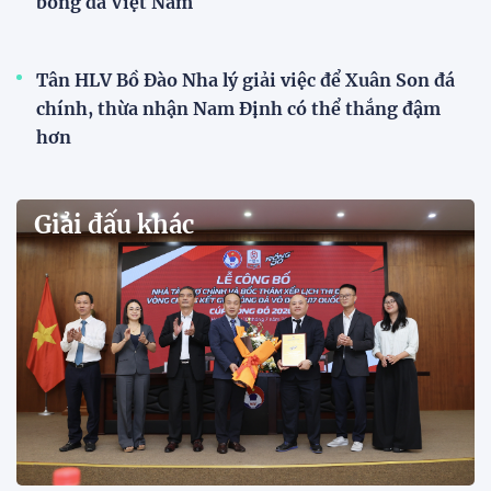
VCK U21 Quốc gia – Cúp FPT Play 2026: Hứa
hẹn nhiều cuộc so tài hấp dẫn
Quy tụ 12 đội bóng trẻ hàng đầu cả nước, VCK U21
Quốc gia – Cúp FPT Play 2026 hứa hẹn tạo nên cuộc
đua sôi động, đồng thời là bệ phóng cho những
gương mặt triển vọng của bóng đá Việt Nam.
Khai mạc chương trình tuyển sinh, phát hiện tài
năng bóng đá nữ
ĐKVĐ Cúp Quốc gia chiêu mộ sao trẻ của ĐT Việt