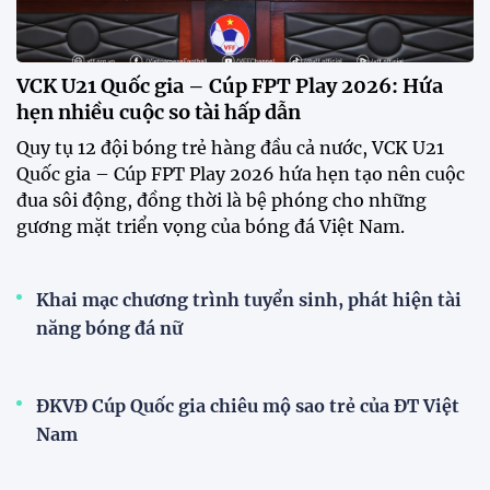
CĐV vượt gần 80 km từ 5h30 sáng để mua vé xem
tuyển Việt Nam
Tuyển Việt Nam đối đầu Malaysia ở bán kết
ASEAN Cup 2026?
Đội tuyển Việt Nam được người hâm mộ chào đón
nồng nhiệt khi trở về Hà Nội
Đội tuyển nữ Việt Nam