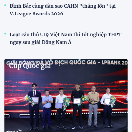
Phóng viên Singapore bất ngờ xuất hiện tại sân
tập để theo dõi sao nhập tịch tuyển Việt Nam
Buổi tập của tuyển Việt Nam chiều nay (29/7) bất
ngờ thu hút sự chú ý của truyền thông Singapore
khi một phóng viên có mặt tại sân để trực tiếp theo
dõi màn thể hiện của các ngôi sao nhập tịch.
Đình Bắc cùng dàn sao CAHN "thắng lớn" tại
V.League Awards 2026