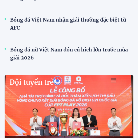
Xã Hùng Châu tưng bừng khai mạc giải bóng đá
truyền thống lần thứ VI
Giải bóng đá truyền thống xã Hùng Châu lần thứ VI
chính thức khởi tranh với sự tham gia của 14 đội
bóng, hứa hẹn mang đến những trận cầu hấp dẫn.
HLV Kim Sang Sik: "ĐT Việt Nam sẽ tung đội
hình mạnh nhất trước Campuchia"