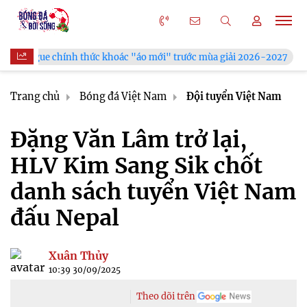
khoác "áo mới" trước mùa giải 2026-2027
Xã Hùng Châu tưng 
Trang chủ
Bóng đá Việt Nam
Đội tuyển Việt Nam
Đặng Văn Lâm trở lại,
HLV Kim Sang Sik chốt
danh sách tuyển Việt Nam
đấu Nepal
Xuân Thủy
10:39 30/09/2025
Theo dõi trên