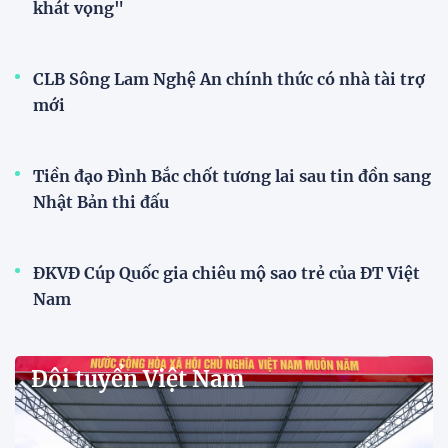
Dàn sao U23 Việt Nam hội quân,
sẵn sàng chinh phục ASIAD
2026
15:34 28/07/2026
Đội tuyển Việt Nam được tiếp
thêm sức mạnh trước trận gặp
Singapore
11:22 28/07/2026
Mở bán vé trực tiếp trận sân
nhà đầu tiên của ĐT Việt Nam
tại ASEAN Cup 2026
17:17 27/07/2026