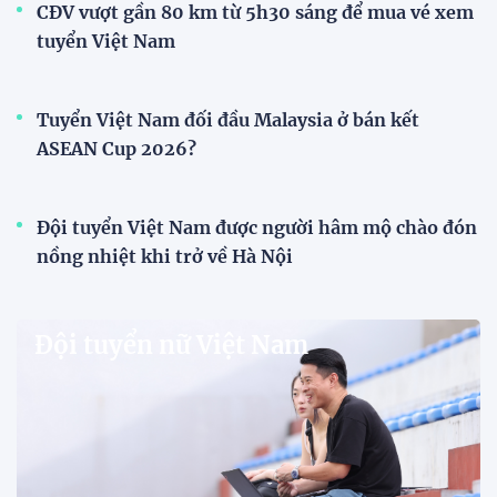
V-League
V.League chính thức khoác "áo mới" trước mùa
giải 2026-2027
VPF chính thức ra mắt bộ nhận diện thương hiệu và
slogan mới cho hệ thống các giải bóng đá chuyên
nghiệp quốc gia, mở ra diện mạo mới cho V.League
trước mùa giải 2026-2027.