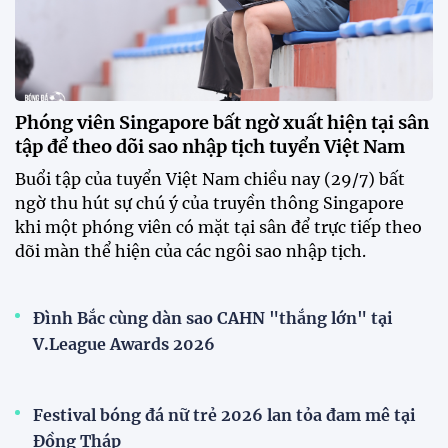
HLV Văn Sỹ Sơn: "Tôi đặt bút ký bằng niềm tin và
khát vọng"
CLB Sông Lam Nghệ An chính thức có nhà tài trợ
mới
Tiền đạo Đình Bắc chốt tương lai sau tin đồn sang
Nhật Bản thi đấu
ĐKVĐ Cúp Quốc gia chiêu mộ sao trẻ của ĐT Việt
Nam
Đội tuyển Việt Nam