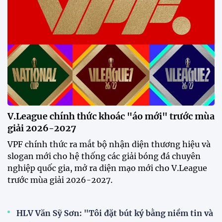
Phóng viên Singapore bất ngờ
xuất hiện tại sân tập để theo dõi
sao nhập tịch tuyển Việt Nam
20:19 29/07/2026
Đội tuyển Việt Nam chạm trán
Thái Lan tại Division 1 FIFA
ASEAN Cup 2026
15:00 29/07/2026
Dàn sao U23 Việt Nam hội quân
trong mưa, sẵn sàng cho chiến
dịch ASIAD 2026
11:28 29/07/2026