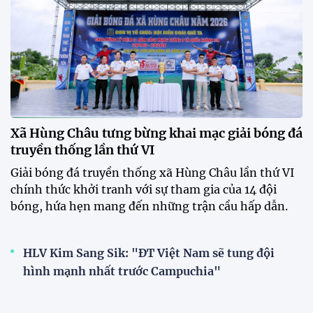
XSKT Đắk Lắk viết nên lịch sử
với chức vô địch VPL-S7
20:58 26/07/2026
Tài Lộc trở lại, ĐT Việt Nam
"khổ luyện" dưới nắng gắt tại
Hà Nội
12:12 26/07/2026
HLV Kim Sang-sik: "Tuyển Việt
Nam sẽ mang sự tự tin này vào
trận gặp Singapore"
23:26 24/07/2026
XEM THÊM