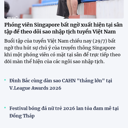
CLB Sông Lam Nghệ An chính thức có nhà tài trợ
mới
Tiền đạo Đình Bắc chốt tương lai sau tin đồn sang
Nhật Bản thi đấu
ĐKVĐ Cúp Quốc gia chiêu mộ sao trẻ của ĐT Việt
Nam
Đình Bắc cùng dàn sao CAHN "thắng lớn" tại
V.League Awards 2026
Đội tuyển Việt Nam