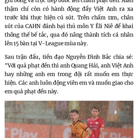
giữ bóng và trực tiếp bước lên chấm phạt đền. Alan
thậm chí còn có hành động đẩy Việt Anh ra xa
trước khi thực hiện cú sút. Trên chấm 11m, chân
sút của CAHN đánh bại thủ môn Y Êli Niê để khai
thông thế bế tắc, qua đó nâng thành tích cá nhân
lên 15 bàn tại V-League mùa này.
Sau trận đấu, tiền đạo Nguyễn Đình Bắc chia sẻ:
"Với quả phạt đền thì anh Quang Hải, anh Việt Anh
hay những anh em trong đội rất muốn em thực
hiện. Các anh luôn động viên em và muốn giao cho
em quả phạt đền này.