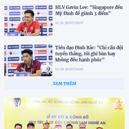
HLV Gavin Lee: "Singapore đến
Mỹ Đình để giành 3 điểm"
12:32 30/07/2026
Tiền đạo Đình Bắc: "Chỉ cần đội
tuyển thắng, tôi ghi bàn hay
không đều hạnh phúc"
12:20 30/07/2026
Phóng viên Singapore bất ngờ
xuất hiện tại sân tập để theo dõi
sao nhập tịch tuyển Việt Nam
20:19 29/07/2026
Đội tuyển Việt Nam chạm trán