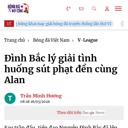
g khai mạc giải bóng đá truyền thống lần thứ VI
HLV Kim San
Trang chủ
Bóng đá Việt Nam
V-League
Đình Bắc lý giải tình
huống sút phạt đền cùng
Alan
Trần Minh Hương
08:18 18/05/2026
Theo dõi trên
Sau trận đấu, tiền đạo Nguyễn Đình Bắc đã lên