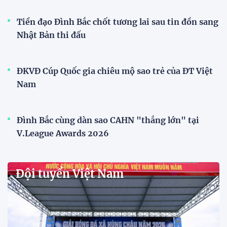
Singapore
11:22 28/07/2026
Mở bán vé trực tiếp trận sân
nhà đầu tiên của ĐT Việt Nam
tại ASEAN Cup 2026
17:17 27/07/2026
XSKT Đắk Lắk viết nên lịch sử
với chức vô địch VPL-S7
20:58 26/07/2026
Tài Lộc trở lại, ĐT Việt Nam
"khổ luyện" dưới nắng gắt tại
Hà Nội