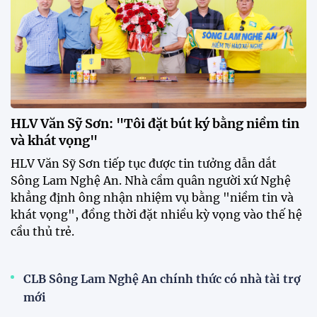
Thái Lan tại Division 1 FIFA
ASEAN Cup 2026
15:00 29/07/2026
Dàn sao U23 Việt Nam hội quân
trong mưa, sẵn sàng cho chiến
dịch ASIAD 2026
11:28 29/07/2026
Dàn sao U23 Việt Nam hội quân,
sẵn sàng chinh phục ASIAD
2026
15:34 28/07/2026
Đội tuyển Việt Nam được tiếp
thêm sức mạnh trước trận gặp