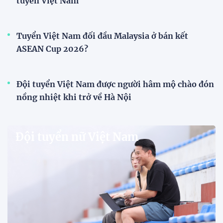
HLV Văn Sỹ Sơn: "Tôi đặt bút ký bằng niềm tin
và khát vọng"
HLV Văn Sỹ Sơn tiếp tục được tin tưởng dẫn dắt
Sông Lam Nghệ An. Nhà cầm quân người xứ Nghệ
khẳng định ông nhận nhiệm vụ bằng "niềm tin và
khát vọng", đồng thời đặt nhiều kỳ vọng vào thế hệ
cầu thủ trẻ.