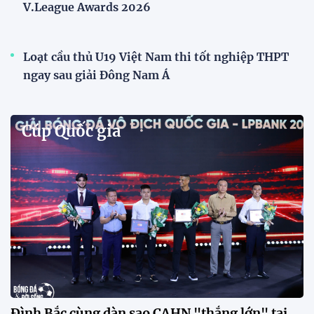
Phóng viên Singapore bất ngờ xuất hiện tại sân
tập để theo dõi sao nhập tịch tuyển Việt Nam
Buổi tập của tuyển Việt Nam chiều nay (29/7) bất
ngờ thu hút sự chú ý của truyền thông Singapore
khi một phóng viên có mặt tại sân để trực tiếp theo
dõi màn thể hiện của các ngôi sao nhập tịch.
Đình Bắc cùng dàn sao CAHN "thắng lớn" tại
V.League Awards 2026
Festival bóng đá nữ trẻ 2026 lan tỏa đam mê tại