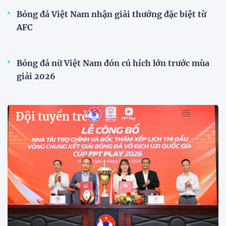
Xã Hùng Châu tưng bừng khai mạc giải bóng đá
truyền thống lần thứ VI
Giải bóng đá truyền thống xã Hùng Châu lần thứ VI
chính thức khởi tranh với sự tham gia của 14 đội
bóng, hứa hẹn mang đến những trận cầu hấp dẫn.
HLV Kim Sang Sik: "ĐT Việt Nam sẽ tung đội
hình mạnh nhất trước Campuchia"