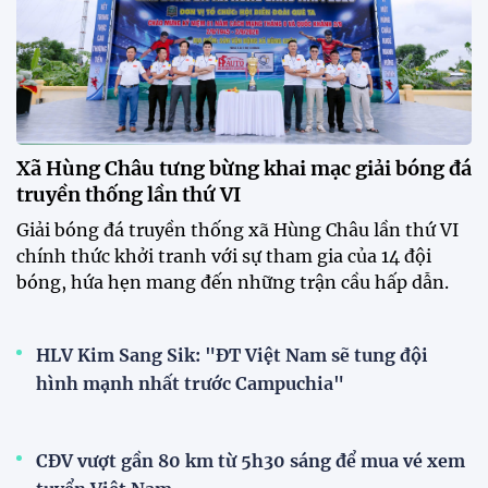
12:12 26/07/2026
HLV Kim Sang-sik: "Tuyển Việt
Nam sẽ mang sự tự tin này vào
trận gặp Singapore"
23:26 24/07/2026
Tiền đạo Đình Bắc: "Chiến
thắng này là thành quả của cả
tập thể"
23:15 24/07/2026
XEM THÊM
V-League