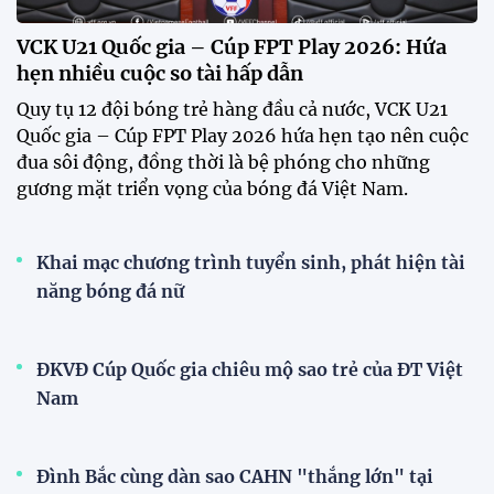
CĐV vượt gần 80 km từ 5h30 sáng để mua vé xem
tuyển Việt Nam
Tuyển Việt Nam đối đầu Malaysia ở bán kết
ASEAN Cup 2026?
Đội tuyển Việt Nam được người hâm mộ chào đón
nồng nhiệt khi trở về Hà Nội
Đội tuyển nữ Việt Nam