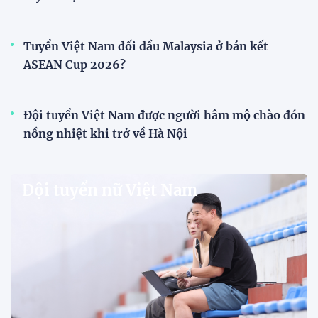
HLV Văn Sỹ Sơn: "Tôi đặt bút ký bằng niềm tin
và khát vọng"
HLV Văn Sỹ Sơn tiếp tục được tin tưởng dẫn dắt
Sông Lam Nghệ An. Nhà cầm quân người xứ Nghệ
khẳng định ông nhận nhiệm vụ bằng "niềm tin và
khát vọng", đồng thời đặt nhiều kỳ vọng vào thế hệ
cầu thủ trẻ.
CLB Sông Lam Nghệ An chính thức có nhà tài trợ