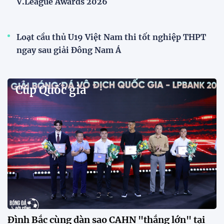
Phóng viên Singapore bất ngờ xuất hiện tại sân
tập để theo dõi sao nhập tịch tuyển Việt Nam
Buổi tập của tuyển Việt Nam chiều nay (29/7) bất
ngờ thu hút sự chú ý của truyền thông Singapore
khi một phóng viên có mặt tại sân để trực tiếp theo
dõi màn thể hiện của các ngôi sao nhập tịch.
Đình Bắc cùng dàn sao CAHN "thắng lớn" tại
V.League Awards 2026
Festival bóng đá nữ trẻ 2026 lan tỏa đam mê tại