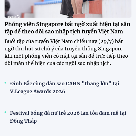
mới
Tiền đạo Đình Bắc chốt tương lai sau tin đồn sang
Nhật Bản thi đấu
ĐKVĐ Cúp Quốc gia chiêu mộ sao trẻ của ĐT Việt
Nam
Đình Bắc cùng dàn sao CAHN "thắng lớn" tại
V.League Awards 2026
Đội tuyển Việt Nam