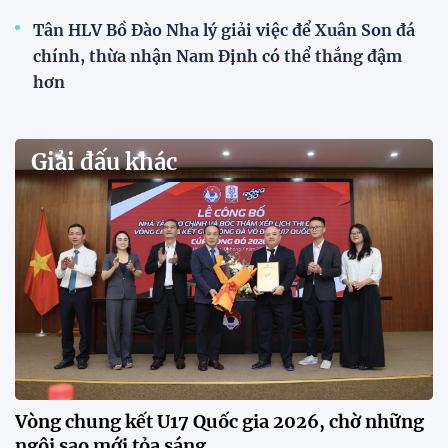
VCK U21 Quốc gia – Cúp FPT Play 2026: Hứa
hẹn nhiều cuộc so tài hấp dẫn
Quy tụ 12 đội bóng trẻ hàng đầu cả nước, VCK U21
Quốc gia – Cúp FPT Play 2026 hứa hẹn tạo nên cuộc
đua sôi động, đồng thời là bệ phóng cho những
gương mặt triển vọng của bóng đá Việt Nam.
Khai mạc chương trình tuyển sinh, phát hiện tài
năng bóng đá nữ
ĐKVĐ Cúp Quốc gia chiêu mộ sao trẻ của ĐT Việt
Nam