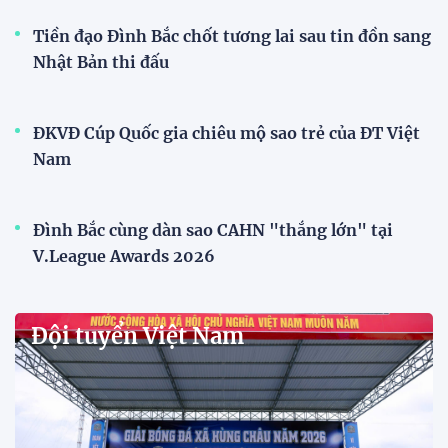
Singapore
11:22 28/07/2026
Mở bán vé trực tiếp trận sân
nhà đầu tiên của ĐT Việt Nam
tại ASEAN Cup 2026
17:17 27/07/2026
XSKT Đắk Lắk viết nên lịch sử
với chức vô địch VPL-S7
20:58 26/07/2026
Tài Lộc trở lại, ĐT Việt Nam
"khổ luyện" dưới nắng gắt tại
Hà Nội