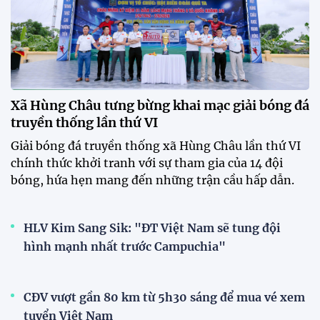
12:12 26/07/2026
HLV Kim Sang-sik: "Tuyển Việt
Nam sẽ mang sự tự tin này vào
trận gặp Singapore"
23:26 24/07/2026
Tiền đạo Đình Bắc: "Chiến
thắng này là thành quả của cả
tập thể"
23:15 24/07/2026
XEM THÊM
V-League