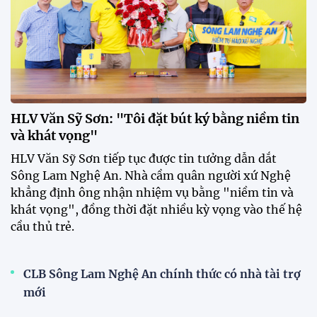
Thái Lan tại Division 1 FIFA
ASEAN Cup 2026
15:00 29/07/2026
Dàn sao U23 Việt Nam hội quân
trong mưa, sẵn sàng cho chiến
dịch ASIAD 2026
11:28 29/07/2026
Dàn sao U23 Việt Nam hội quân,
sẵn sàng chinh phục ASIAD
2026
15:34 28/07/2026
Đội tuyển Việt Nam được tiếp
thêm sức mạnh trước trận gặp