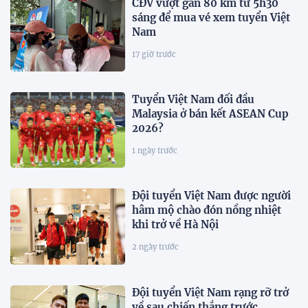
CĐV vượt gần 80 km từ 5h30
sáng để mua vé xem tuyển Việt
Nam
17 giờ trước
Tuyển Việt Nam đối đầu
Malaysia ở bán kết ASEAN Cup
2026?
1 ngày trước
Đội tuyển Việt Nam được người
hâm mộ chào đón nồng nhiệt
khi trở về Hà Nội
2 ngày trước
Đội tuyển Việt Nam rạng rỡ trở
về sau chiến thắng trước