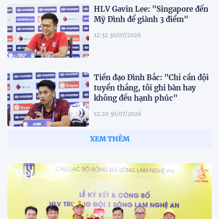
HLV Gavin Lee: "Singapore đến
Mỹ Đình để giành 3 điểm"
12:32 30/07/2026
Tiền đạo Đình Bắc: "Chỉ cần đội
tuyển thắng, tôi ghi bàn hay
không đều hạnh phúc"
12:20 30/07/2026
Phóng viên Singapore bất ngờ
xuất hiện tại sân tập để theo dõi
sao nhập tịch tuyển Việt Nam
20:19 29/07/2026
Đội tuyển Việt Nam chạm trán