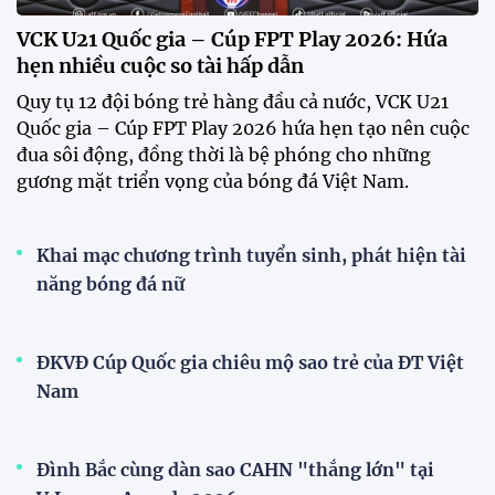
CĐV vượt gần 80 km từ 5h30 sáng để mua vé xem
tuyển Việt Nam
Tuyển Việt Nam đối đầu Malaysia ở bán kết
ASEAN Cup 2026?
Đội tuyển Việt Nam được người hâm mộ chào đón
nồng nhiệt khi trở về Hà Nội
Đội tuyển nữ Việt Nam