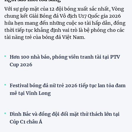
Đình Bắc cùng dàn sao CAHN "thắng lớn" tại
V.League Awards 2026
Loạt cầu thủ U19 Việt Nam thi tốt nghiệp THPT
ngay sau giải Đông Nam Á
Cúp Quốc gia