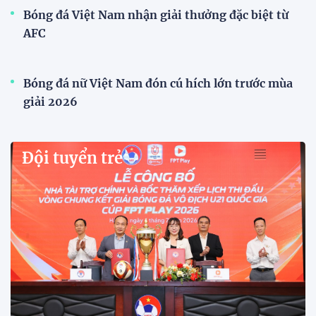
Xã Hùng Châu tưng bừng khai mạc giải bóng đá
truyền thống lần thứ VI
Giải bóng đá truyền thống xã Hùng Châu lần thứ VI
chính thức khởi tranh với sự tham gia của 14 đội
bóng, hứa hẹn mang đến những trận cầu hấp dẫn.
HLV Kim Sang Sik: "ĐT Việt Nam sẽ tung đội
hình mạnh nhất trước Campuchia"