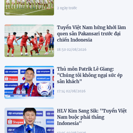
2 ngày trước
Tuyển Việt Nam hứng khởi làm
quen sân Pakansari trước đại
chiến Indonesia
18:50 02/08/2026
Thủ môn Patrik Lê Giang:
"Chúng tôi không ngại sức ép
sân khách"
17:14 02/08/2026
HLV Kim Sang Sik: ''Tuyển Việt
Nam buộc phải thắng
Indonesia''
17:05 02/08/2026