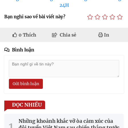
24H
Bạn nghĩ sao về bài viết này?
0
Thích
Chia sẻ
In
Bình luận
Gửi bình luận
ĐỌC NHIỀU
Những khoảnh khắc vỡ òa cảm xúc của
đội tuyển Việt Nam sau chiến thắng trước