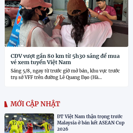
CĐV vượt gần 80 km từ 5h30 sáng để mua
vé xem tuyển Việt Nam
Sáng 5/8, ngay từ trước giờ mở bán, khu vực trước
trụ sở VFF trên đường Lê Quang Đạo (Hà...
MỚI CẬP NHẬT
ĐT Việt Nam thận trọng trước
Malaysia ở bán kết ASEAN Cup
2026