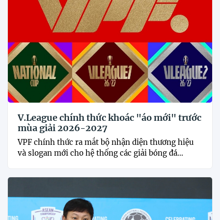
V.League chính thức khoác "áo mới" trước
mùa giải 2026-2027
VPF chính thức ra mắt bộ nhận diện thương hiệu
và slogan mới cho hệ thống các giải bóng đá...