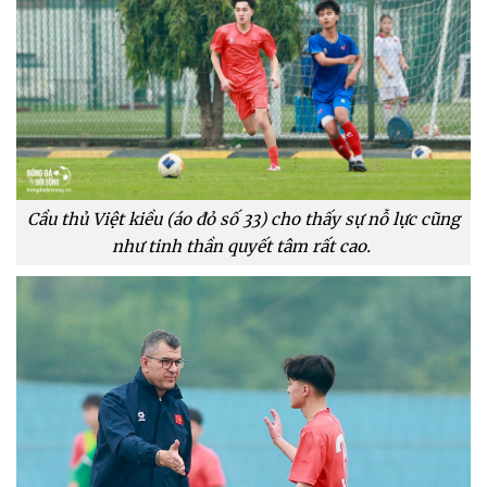
Cầu thủ Việt kiều (áo đỏ số 33) cho thấy sự nỗ lực cũng
như tinh thần quyết tâm rất cao.