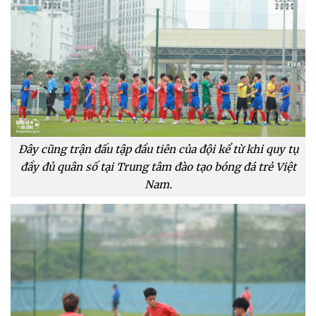
Đây cũng trận đấu tập đầu tiên của đội kể từ khi quy tụ
đầy đủ quân số tại Trung tâm đào tạo bóng đá trẻ Việt
Nam.