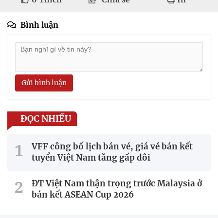
Bình luận
Gửi bình luận
ĐỌC NHIỀU
VFF công bố lịch bán vé, giá vé bán kết
tuyển Việt Nam tăng gấp đôi
ĐT Việt Nam thận trọng trước Malaysia ở
bán kết ASEAN Cup 2026