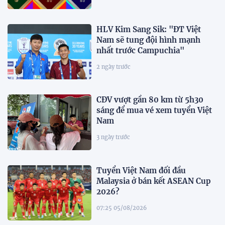
HLV Kim Sang Sik: "ĐT Việt
Nam sẽ tung đội hình mạnh
nhất trước Campuchia"
2 ngày trước
CĐV vượt gần 80 km từ 5h30
sáng để mua vé xem tuyển Việt
Nam
3 ngày trước
Tuyển Việt Nam đối đầu
Malaysia ở bán kết ASEAN Cup
2026?
07:25 05/08/2026