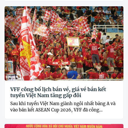
VFF công bố lịch bán vé, giá vé bán kết
tuyển Việt Nam tăng gấp đôi
Sau khi tuyển Việt Nam giành ngôi nhất bảng A và
vào bán kết ASEAN Cup 2026, VFF đã công...