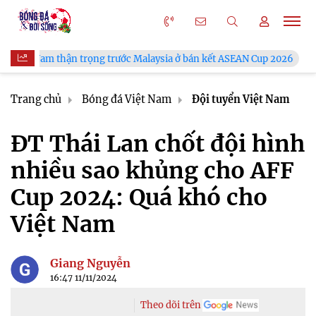
 trọng trước Malaysia ở bán kết ASEAN Cup 2026
VFF công bố 
Trang chủ
Bóng đá Việt Nam
Đội tuyển Việt Nam
ĐT Thái Lan chốt đội hình
nhiều sao khủng cho AFF
Cup 2024: Quá khó cho
Việt Nam
Giang Nguyễn
16:47 11/11/2024
Theo dõi trên