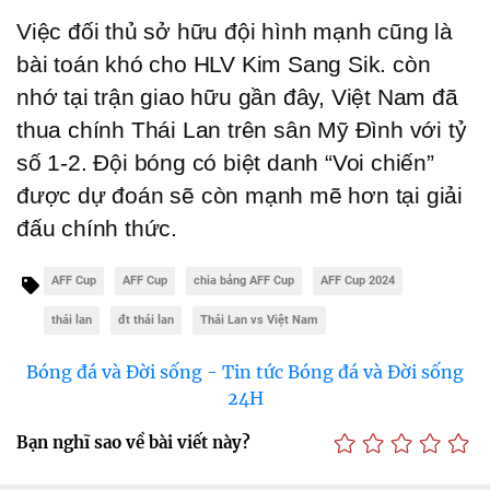
Việc đối thủ sở hữu đội hình mạnh cũng là 
bài toán khó cho HLV Kim Sang Sik. còn 
nhớ tại trận giao hữu gần đây, Việt Nam đã 
thua chính Thái Lan trên sân Mỹ Đình với tỷ 
số 1-2. Đội bóng có biệt danh “Voi chiến” 
được dự đoán sẽ còn mạnh mẽ hơn tại giải 
đấu chính thức. 
AFF Cup
AFF Cup
chia bảng AFF Cup
AFF Cup 2024
thái lan
đt thái lan
Thái Lan vs Việt Nam
Bóng đá và Đời sống - Tin tức Bóng đá và Đời sống
24H
Bạn nghĩ sao về bài viết này?