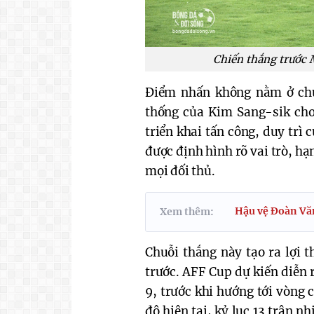
Chiến thắng trước 
Điểm nhấn không nằm ở chu
thống của Kim Sang-sik cho
triển khai tấn công, duy trì
được định hình rõ vai trò, hạ
mọi đối thủ.
Hậu vệ Đoàn Văn
Xem thêm:
Chuỗi thắng này tạo ra lợi t
trước. AFF Cup dự kiến diễn 
9, trước khi hướng tới vòng
độ hiện tại, kỷ lục 13 trận 