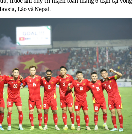
ữu, trước khi duy trì mạch toàn thắng 6 trận tại vòng
laysia, Lào và Nepal.