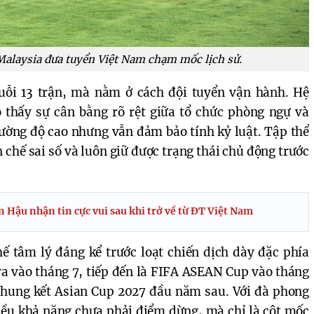
Malaysia đưa tuyển Việt Nam chạm mốc lịch sử.
ỗi 13 trận, mà nằm ở cách đội tuyển vận hành. Hệ
 thấy sự cân bằng rõ rệt giữa tổ chức phòng ngự và
 cường độ cao nhưng vẫn đảm bảo tính kỷ luật. Tập thể
n chế sai số và luôn giữ được trạng thái chủ động trước
 Hậu nhận tin cực vui sau khi trở về từ ĐT Việt Nam
hế tâm lý đáng kể trước loạt chiến dịch dày đặc phía
ra vào tháng 7, tiếp đến là FIFA ASEAN Cup vào tháng
 chung kết Asian Cup 2027 đầu năm sau. Với đà phong
nhiều khả năng chưa phải điểm dừng, mà chỉ là cột mốc