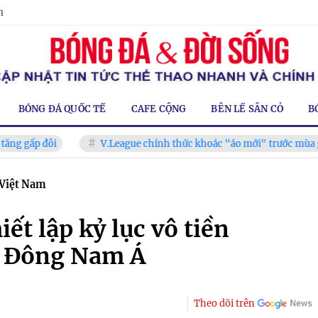
m
BÓNG ĐÁ QUỐC TẾ
CAFE CỘNG
BÊN LỀ SÂN CỎ
B
đôi
V.League chính thức khoác "áo mới" trước mùa giải 2026
 Việt Nam
ết lập kỷ lục vô tiền
i Đông Nam Á
Theo dõi trên