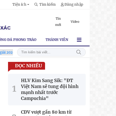
Tiện ích
Tìm kiếm
Đăng nhập
Tin
Video
mới
ÓNG ĐÁ PHONG TRÀO
THÀNH VIÊN
-2027
Xã Hùng Châu tưng bừng khai mạc giải bóng đá truyền t
ĐỌC NHIỀU
HLV Kim Sang Sik: "ĐT
Việt Nam sẽ tung đội hình
mạnh nhất trước
Campuchia"
CĐV vượt gần 80 km từ