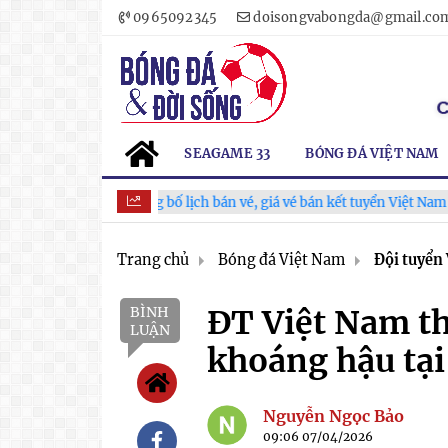
0965092345
doisongvabongda@gmail.co
SEAGAME 33
BÓNG ĐÁ VIỆT NAM
VFF công bố lịch bán vé, giá vé bán kết tuyển Việt Nam tăng gấp 
Trang chủ
Bóng đá Việt Nam
Đội tuyển
BÌNH
ĐT Việt Nam thi
LUẬN
khoáng hậu tạ
Nguyễn Ngọc Bảo
09:06 07/04/2026