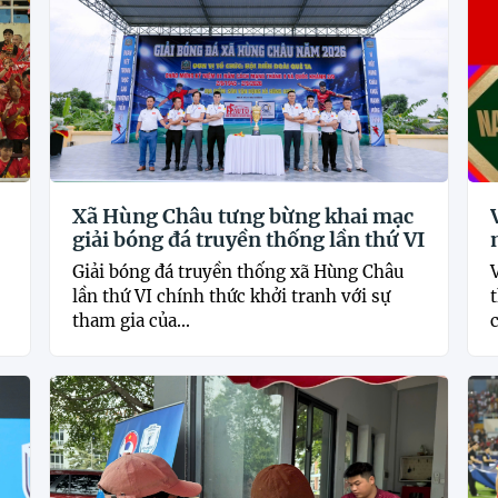
Xã Hùng Châu tưng bừng khai mạc
giải bóng đá truyền thống lần thứ VI
Giải bóng đá truyền thống xã Hùng Châu
lần thứ VI chính thức khởi tranh với sự
tham gia của...
c