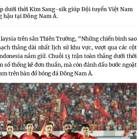
iếp dưới thời Kim Sang-sik giúp Đội tuyển Việt Nam
ng hậu tại Đông Nam Á.
alaysia trên sân Thiên Trường, “Những chiến binh sao
ạch thắng dài nhất lịch sử khu vực, vượt qua các cột
ndonesia nắm giữ. Chuỗi 13 trận toàn thắng dưới thời
on số thống kê đơn thuần, mà còn đánh dấu bước ngoặt
 Nam trên bản đồ bóng đá Đông Nam Á.