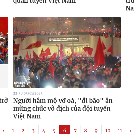
quân tuyển Việt Nam
tr
N
22:58 05/01/2025
trở
Người hâm mộ vỡ oà, "đi bão" ăn
mừng chức vô địch của đội tuyển
Việt Nam
‹
1
2
3
4
5
6
7
8
9
10
11
›