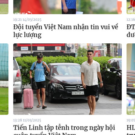
19:21 14/03/2025
12:1
Đội tuyển Việt Nam nhận tin vui về
ĐT
lực lượng
dư
13:28 11/03/2025
19:0
Tiến Linh tập tễnh trong ngày hội
HL