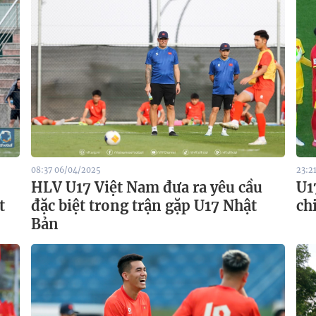
08:37 06/04/2025
23:2
HLV U17 Việt Nam đưa ra yêu cầu
U1
t
đặc biệt trong trận gặp U17 Nhật
ch
Bản