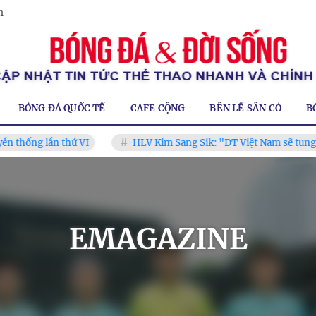
m
BÓNG ĐÁ QUỐC TẾ
CAFE CỘNG
BÊN LỀ SÂN CỎ
B
lần thứ VI
HLV Kim Sang Sik: "ĐT Việt Nam sẽ tung đội hình
EMAGAZINE