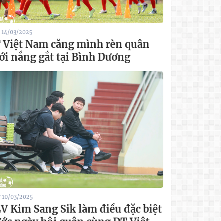
6 14/03/2025
 Việt Nam căng mình rèn quân
ới nắng gắt tại Bình Dương
7 10/03/2025
V Kim Sang Sik làm điều đặc biệt