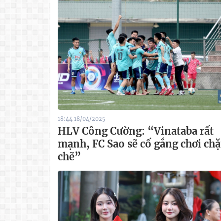
18:44 18/04/2025
HLV Công Cường: “Vinataba rất
mạnh, FC Sao sẽ cố gắng chơi chặ
chẽ”