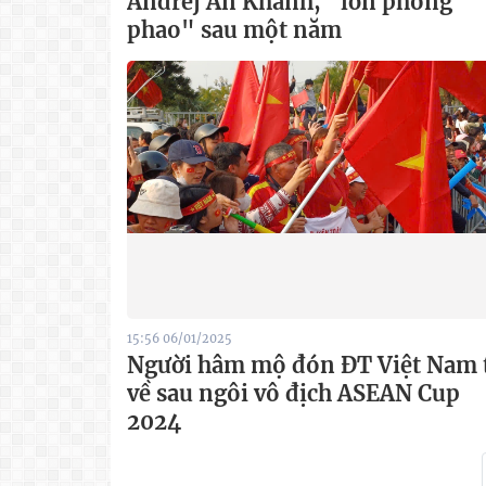
Andrej An Khánh, "lớn phông
phao" sau một năm
15:56 06/01/2025
Người hâm mộ đón ĐT Việt Nam 
về sau ngôi vô địch ASEAN Cup
2024