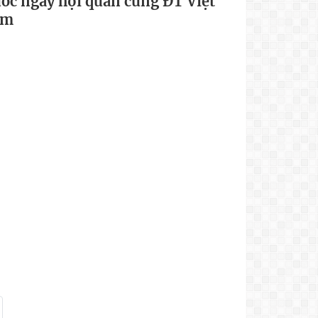
ước ngày hội quân cùng ĐT Việt
am