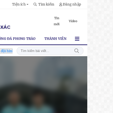
Tiện ích
Tìm kiếm
Đăng nhập
Tin
Video
mới
ÓNG ĐÁ PHONG TRÀO
THÀNH VIÊN
 mạnh nhất trước Campuchia"
CĐV vượt gần 80 km từ 5h30 sá