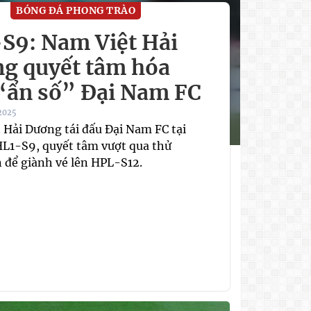
BÓNG ĐÁ PHONG TRÀO
S9: Nam Việt Hải
g quyết tâm hóa
 “ẩn số” Đại Nam FC
2025
 Hải Dương tái đấu Đại Nam FC tại
HL1-S9, quyết tâm vượt qua thử
n để giành vé lên HPL-S12.