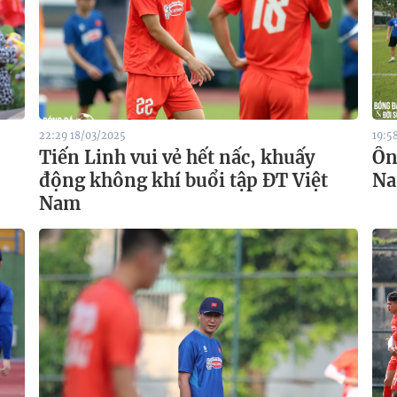
22:29 18/03/2025
19:5
Tiến Linh vui vẻ hết nấc, khuấy
Ôn
động không khí buổi tập ĐT Việt
Na
Nam