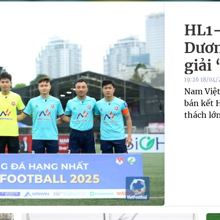
HL1-
Dươn
giải
19:26 18/04/
Nam Việt
bán kết 
thách lớ