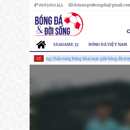
0965092345
doisongvabongda@gmail.co
SEAGAME 33
BÓNG ĐÁ VIỆT NAM
Xã Hùng Châu tưng bừng khai mạc giải bóng đá truyền thống 