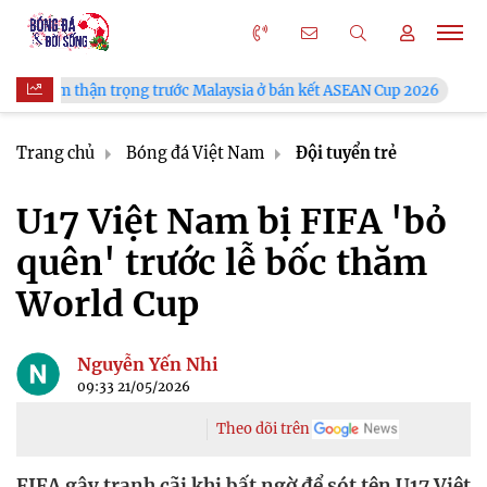
rọng trước Malaysia ở bán kết ASEAN Cup 2026
VFF công bố lị
Trang chủ
Bóng đá Việt Nam
Đội tuyển trẻ
U17 Việt Nam bị FIFA 'bỏ
quên' trước lễ bốc thăm
World Cup
Nguyễn Yến Nhi
09:33 21/05/2026
Theo dõi trên
FIFA gây tranh cãi khi bất ngờ để sót tên U17 Việt