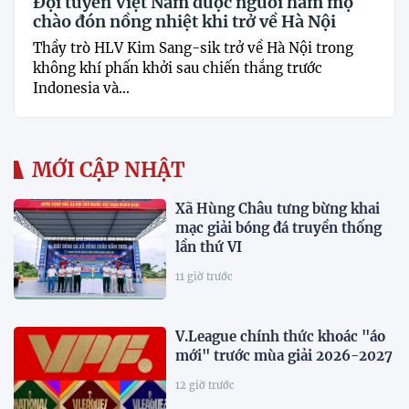
Đội tuyển Việt Nam được người hâm mộ
chào đón nồng nhiệt khi trở về Hà Nội
Thầy trò HLV Kim Sang-sik trở về Hà Nội trong
không khí phấn khởi sau chiến thắng trước
Indonesia và...
MỚI CẬP NHẬT
Xã Hùng Châu tưng bừng khai
mạc giải bóng đá truyền thống
lần thứ VI
11 giờ trước
V.League chính thức khoác "áo
mới" trước mùa giải 2026-2027
12 giờ trước