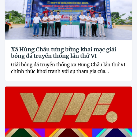
Xã Hùng Châu tưng bừng khai mạc giải
bóng đá truyền thống lần thứ VI
Giải bóng đá truyền thống xã Hùng Châu lần thứ VI
chính thức khởi tranh với sự tham gia của...