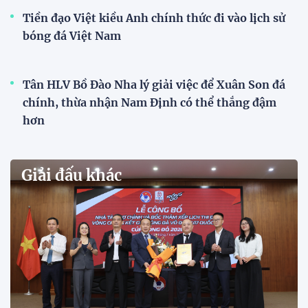
Tiền đạo Việt kiều Anh chính thức đi vào lịch sử
bóng đá Việt Nam
Tân HLV Bồ Đào Nha lý giải việc để Xuân Son đá
chính, thừa nhận Nam Định có thể thắng đậm
hơn
Giải đấu khác