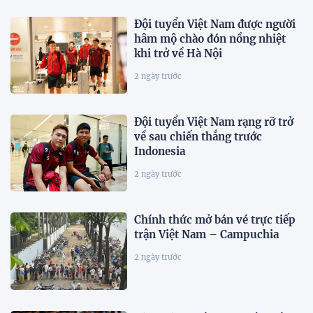
Đội tuyển Việt Nam được người
hâm mộ chào đón nồng nhiệt
khi trở về Hà Nội
2 ngày trước
Đội tuyển Việt Nam rạng rỡ trở
về sau chiến thắng trước
Indonesia
2 ngày trước
Chính thức mở bán vé trực tiếp
trận Việt Nam – Campuchia
2 ngày trước