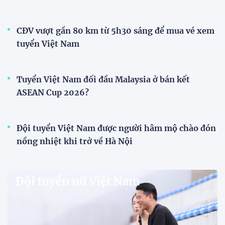
CĐV vượt gần 80 km từ 5h30 sáng để mua vé xem
tuyển Việt Nam
Tuyển Việt Nam đối đầu Malaysia ở bán kết
ASEAN Cup 2026?
Đội tuyển Việt Nam được người hâm mộ chào đón
nồng nhiệt khi trở về Hà Nội
Đội tuyển nữ Việt Nam