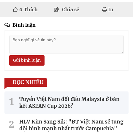
0
Thích
Chia sẻ
In
Bình luận
Gửi bình luận
ĐỌC NHIỀU
Tuyển Việt Nam đối đầu Malaysia ở bán
kết ASEAN Cup 2026?
HLV Kim Sang Sik: "ĐT Việt Nam sẽ tung
đội hình mạnh nhất trước Campuchia"