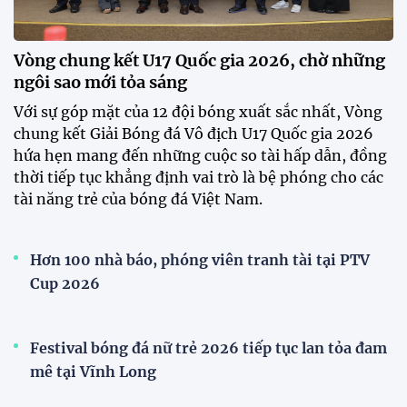
Vòng chung kết U17 Quốc gia 2026, chờ những
ngôi sao mới tỏa sáng
Với sự góp mặt của 12 đội bóng xuất sắc nhất, Vòng
chung kết Giải Bóng đá Vô địch U17 Quốc gia 2026
hứa hẹn mang đến những cuộc so tài hấp dẫn, đồng
thời tiếp tục khẳng định vai trò là bệ phóng cho các
tài năng trẻ của bóng đá Việt Nam.
Hơn 100 nhà báo, phóng viên tranh tài tại PTV
Cup 2026
Festival bóng đá nữ trẻ 2026 tiếp tục lan tỏa đam
mê tại Vĩnh Long