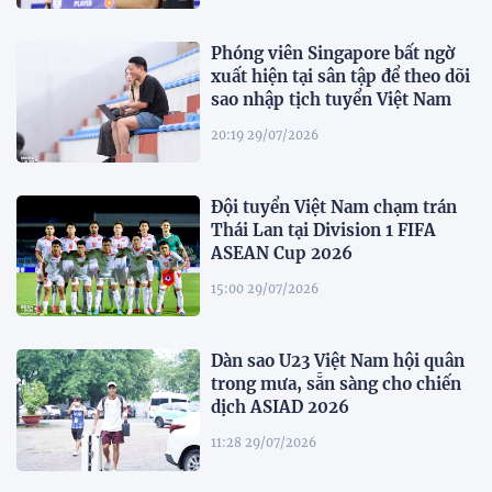
Phóng viên Singapore bất ngờ
xuất hiện tại sân tập để theo dõi
sao nhập tịch tuyển Việt Nam
20:19 29/07/2026
Đội tuyển Việt Nam chạm trán
Thái Lan tại Division 1 FIFA
ASEAN Cup 2026
15:00 29/07/2026
Dàn sao U23 Việt Nam hội quân
trong mưa, sẵn sàng cho chiến
dịch ASIAD 2026
11:28 29/07/2026