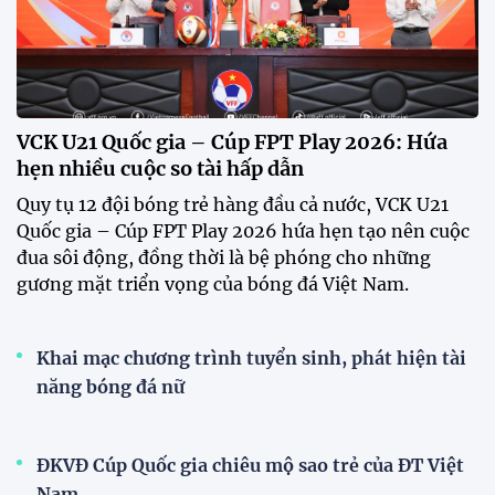
VCK U21 Quốc gia – Cúp FPT Play 2026: Hứa
hẹn nhiều cuộc so tài hấp dẫn
Quy tụ 12 đội bóng trẻ hàng đầu cả nước, VCK U21
Quốc gia – Cúp FPT Play 2026 hứa hẹn tạo nên cuộc
đua sôi động, đồng thời là bệ phóng cho những
gương mặt triển vọng của bóng đá Việt Nam.
Khai mạc chương trình tuyển sinh, phát hiện tài
năng bóng đá nữ
ĐKVĐ Cúp Quốc gia chiêu mộ sao trẻ của ĐT Việt
Nam