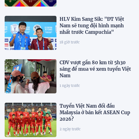
HLV Kim Sang Sik: "ĐT Việt
Nam sẽ tung đội hình mạnh
nhất trước Campuchia"
18 giờ trước
CĐV vượt gần 80 km từ 5h30
sáng để mua vé xem tuyển Việt
Nam
1 ngày trước
Tuyển Việt Nam đối đầu
Malaysia ở bán kết ASEAN Cup
2026?
2 ngày trước