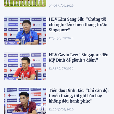
09:06 31/07/2026
HLV Kim Sang Sik: "Chúng tôi
chỉ nghĩ đến chiến thắng trước
Singapore"
12:38 30/07/2026
HLV Gavin Lee: "Singapore đến
Mỹ Đình để giành 3 điểm"
12:32 30/07/2026
Tiền đạo Đình Bắc: "Chỉ cần đội
tuyển thắng, tôi ghi bàn hay
không đều hạnh phúc"
12:20 30/07/2026