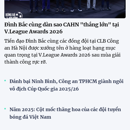
Đình Bắc cùng dàn sao CAHN "thắng lớn" tại
V.League Awards 2026
Tiền đạo Đình Bắc cùng các đồng đội tại CLB Công
an Hà Nội được xướng tên ở hàng loạt hạng mục
quan trọng tại V.League Awards 2026 sau mùa giải
thành công rực rỡ.
Đánh bại Ninh Bình, Công an TPHCM giành ngôi
vô địch Cúp Quốc gia 2025/26
Năm 2025: Cột mốc thăng hoa của các đội tuyển
bóng đá Việt Nam