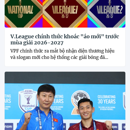
V.League chính thức khoác "áo mới" trước
mùa giải 2026-2027
VPF chính thức ra mắt bộ nhận diện thương hiệu
và slogan mới cho hệ thống các giải bóng đá...