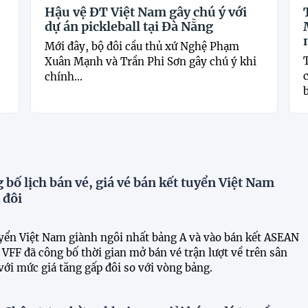
u
Hậu vệ ĐT Việt Nam gây chú ý với
dự án pickleball tại Đà Nẵng
Mới đây, bộ đôi cầu thủ xứ Nghệ Phạm
Xuân Mạnh và Trần Phi Sơn gây chú ý khi
c
chính...
b
 bố lịch bán vé, giá vé bán kết tuyển Việt Nam
 đôi
uyển Việt Nam giành ngôi nhất bảng A và vào bán kết ASEAN
VFF đã công bố thời gian mở bán vé trận lượt về trên sân
ới mức giá tăng gấp đôi so với vòng bảng.