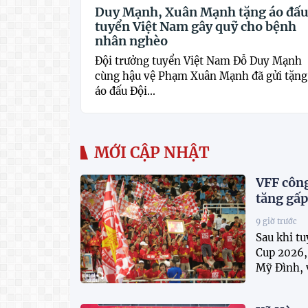
Duy Mạnh, Xuân Mạnh tặng áo đấ
tuyển Việt Nam gây quỹ cho bệnh
nhân nghèo
Đội trưởng tuyển Việt Nam Đỗ Duy Mạnh
cùng hậu vệ Phạm Xuân Mạnh đã gửi tặng
áo đấu Đội...
MỚI CẬP NHẬT
VFF công
tăng gấp
9 giờ trước
Sau khi t
Cup 2026, 
Mỹ Đình, v