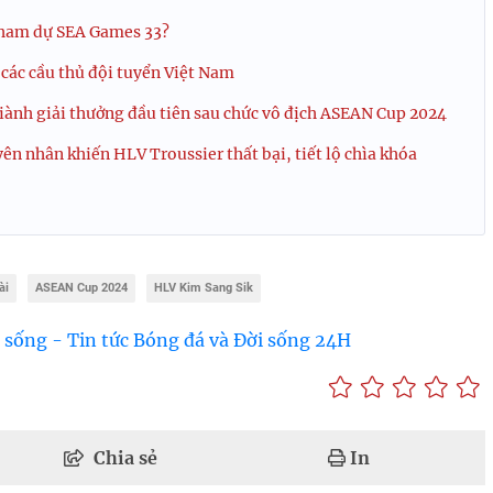
tham dự SEA Games 33?
các cầu thủ đội tuyển Việt Nam
ành giải thưởng đầu tiên sau chức vô địch ASEAN Cup 2024
ên nhân khiến HLV Troussier thất bại, tiết lộ chìa khóa
ài
ASEAN Cup 2024
HLV Kim Sang Sik
 sống - Tin tức Bóng đá và Đời sống 24H
Chia sẻ
In