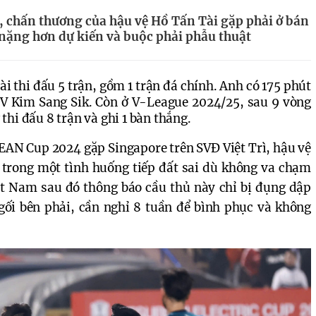
, chấn thương của hậu vệ Hồ Tấn Tài gặp phải ở bán
nặng hơn dự kiến và buộc phải phẫu thuật
 thi đấu 5 trận, gồm 1 trận đá chính. Anh có 175 phút 
LV Kim Sang Sik. Còn ở V-League 2024/25, sau 9 vòng 
hi đấu 8 trận và ghi 1 bàn thắng. 
SEAN Cup 2024 gặp Singapore trên SVĐ Việt Trì, hậu vệ 
trong một tình huống tiếp đất sai dù không va chạm 
ệt Nam sau đó thông báo cầu thủ này chỉ bị đụng dập 
gối bên phải, cần nghỉ 8 tuần để bình phục và không 