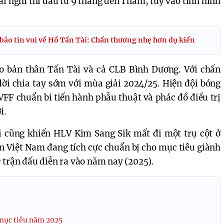
ải nghỉ thi đấu từ 9 tháng đến 1 năm, tuỳ vào tình hình 
áo tin vui về Hồ Tấn Tài: Chấn thương nhẹ hơn dụ kiến
ho bản thân Tấn Tài và cả CLB Bình Dương. Với chấn
lời chia tay sớm với mùa giải 2024/25. Hiện đội bóng
FF chuẩn bi tiến hành phẫu thuật và phác đồ điều trị
i.
 cũng khiến HLV Kim Sang Sik mất đi một trụ cột ở
n Việt Nam đang tích cực chuẩn bị cho mục tiêu giành
 trận đấu diễn ra vào năm nay (2025).
mục tiêu năm 2025