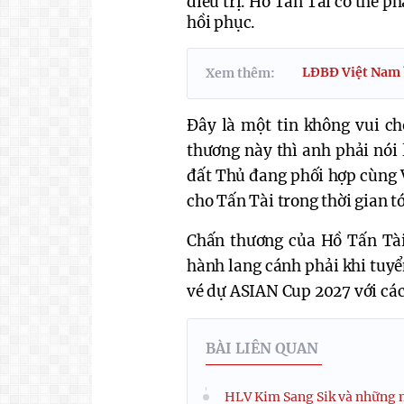
điều trị. Hồ Tấn Tài có thể ph
hồi phục. 
LĐBĐ Việt Nam b
Xem thêm:
Đây là một tin không vui c
thương này thì anh phải nói 
đất Thủ đang phối hợp cùng V
cho Tấn Tài trong thời gian tớ
Chấn thương của Hồ Tấn Tài
hành lang cánh phải khi tuyể
vé dự ASIAN Cup 2027 với các
BÀI LIÊN QUAN
HLV Kim Sang Sik và những 