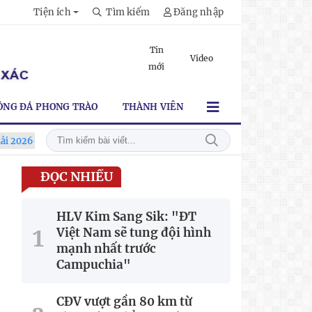
Tiện ích
Tìm kiếm
Đăng nhập
Tin
Video
mới
ÓNG ĐÁ PHONG TRÀO
THÀNH VIÊN
-2027
Xã Hùng Châu tưng bừng khai mạc giải bóng đá truyền t
ĐỌC NHIỀU
HLV Kim Sang Sik: "ĐT
Việt Nam sẽ tung đội hình
mạnh nhất trước
Campuchia"
CĐV vượt gần 80 km từ