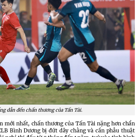
ng dẫn đến chấn thương của Tấn Tài.
m mới nhất, chấn thương của Tấn Tài nặng hơn chẩn 
CLB Bình Dương bị đứt dây chằng và cần phẫu thuật 