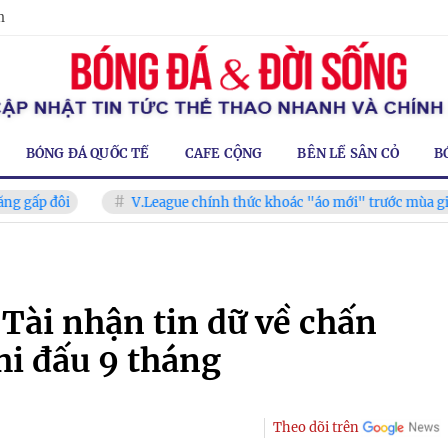
m
BÓNG ĐÁ QUỐC TẾ
CAFE CỘNG
BÊN LỀ SÂN CỎ
B
ôi
V.League chính thức khoác "áo mới" trước mùa giải 2026
Tài nhận tin dữ về chấn
hi đấu 9 tháng
Theo dõi trên