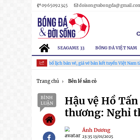
0965092345
doisongvabongda@gmail.co
SEAGAME 33
BÓNG ĐÁ VIỆT NAM
VFF công bố lịch bán vé, giá vé bán kết tuyển Việt Nam tăng gấp đ
Trang chủ
Bên lề sân cỏ
BÌNH
Hậu vệ Hồ Tấn 
LUẬN
thương: Nghỉ t
Ánh Dương
23:35 13/01/2025