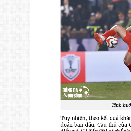
Tình huố
Tuy nhiên, theo kết quả khá
đoán ban đầu. Cầu thủ của 