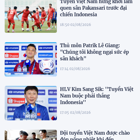
Tuyển Việt Nam hứng khởi làm
quen sân Pakansari trước đại
chiến Indonesia
18:50 02/08/2026
Thủ môn Patrik Lê Giang:
"Chúng tôi không ngại sức ép
sân khách"
17:14 02/08/2026
HLV Kim Sang Sik: ''Tuyển Việt
Nam buộc phải thắng
Indonesia''
17:05 02/08/2026
Đội tuyển Việt Nam được chào
đón nồng nhiệt khi đến