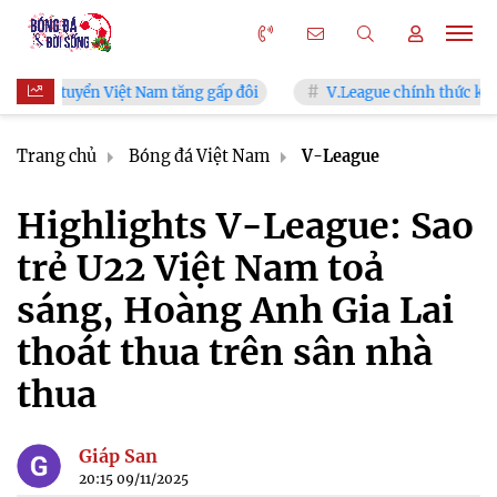
uyển Việt Nam tăng gấp đôi
V.League chính thức khoác "áo mớ
Trang chủ
Bóng đá Việt Nam
V-League
Highlights V-League: Sao
trẻ U22 Việt Nam toả
sáng, Hoàng Anh Gia Lai
thoát thua trên sân nhà
thua
Giáp San
20:15 09/11/2025