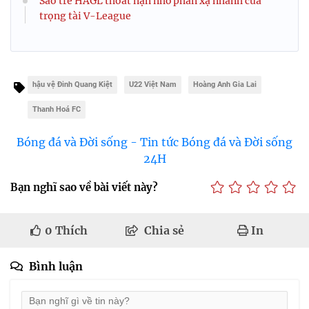
Sao trẻ HAGL thoát nạn nhờ phản xạ nhanh của
trọng tài V-League
hậu vệ Đinh Quang Kiệt
U22 Việt Nam
Hoàng Anh Gia Lai
Thanh Hoá FC
Bóng đá và Đời sống - Tin tức Bóng đá và Đời sống
24H
Bạn nghĩ sao về bài viết này?
0
Thích
Chia sẻ
In
Bình luận