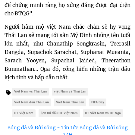
để chứng minh rằng họ xứng đáng được đại diện
cho ĐTQG".
Người hâm mộ Việt Nam chắc chắn sẽ hy vọng
Thái Lan sẽ mang tới sân Mỹ Đình những tên tuổi
lớn nhất, như Chanathip Songkrasin, Teerasil
Dangda, Supachok Sarachat, Suphanat Mueanta,
Sarach Yooyen, Supachai Jaided, Theerathon
Bunmathan… Qua đó, cống hiến những trận đấu
kịch tính và hấp dẫn nhất.
Việt Nam vs Thái Lan
việt Nam và Thái Lan
Việt Nam đấu Thái Lan
Việt Nam Thái Lan
FIFA Day
ĐT Việt Nam
lịch thi đấu ĐT Việt Nam
ĐT Việt Nam vs ĐT Nga
Bóng đá và Đời sống - Tin tức Bóng đá và Đời sống
24H