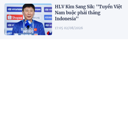
HLV Kim Sang Sik: ''Tuyển Việt
Nam buộc phải thắng
Indonesia''
17:05 02/08/2026
Đội tuyển Việt Nam được chào
đón nồng nhiệt khi đến
Indonesia
17:34 01/08/2026
Tuyển Việt Nam lên đường lúc
tờ mờ sáng, hướng đến trận đấu
then chốt tại Indonesia
07:52 01/08/2026
Nhận định Việt Nam -