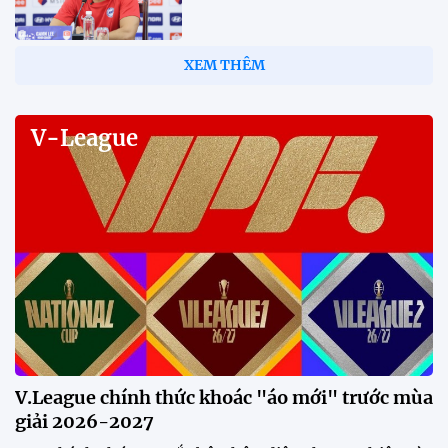
Tiền đạo Đình Bắc: "Chỉ cần đội
tuyển thắng, tôi ghi bàn hay
không đều hạnh phúc"
12:20 30/07/2026
Phóng viên Singapore bất ngờ
xuất hiện tại sân tập để theo dõi
sao nhập tịch tuyển Việt Nam
20:19 29/07/2026
Đội tuyển Việt Nam chạm trán
Thái Lan tại Division 1 FIFA
ASEAN Cup 2026
15:00 29/07/2026