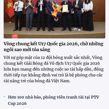
Khai mạc chương trình tuyển sinh, phát hiện tài
năng bóng đá nữ
ĐKVĐ Cúp Quốc gia chiêu mộ sao trẻ của ĐT Việt
Nam
Đình Bắc cùng dàn sao CAHN "thắng lớn" tại
V.League Awards 2026
Loạt cầu thủ U19 Việt Nam thi tốt nghiệp THPT
ngay sau giải Đông Nam Á
Cúp Quốc gia