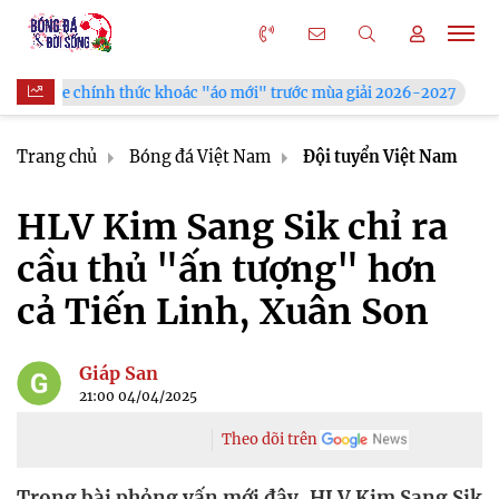
hoác "áo mới" trước mùa giải 2026-2027
Xã Hùng Châu tưng b
Trang chủ
Bóng đá Việt Nam
Đội tuyển Việt Nam
HLV Kim Sang Sik chỉ ra
cầu thủ "ấn tượng" hơn
cả Tiến Linh, Xuân Son
Giáp San
21:00 04/04/2025
Theo dõi trên
Trong bài phỏng vấn mới đây, HLV Kim Sang Sik