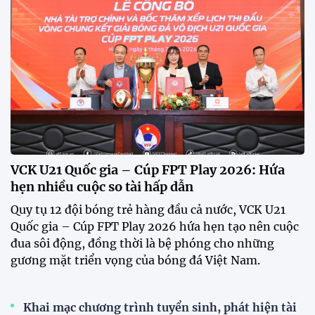
Giải bóng đá truyền thống xã Hùng Châu lần thứ VI
chính thức khởi tranh với sự tham gia của 14 đội
bóng, hứa hẹn mang đến những trận cầu hấp dẫn.
HLV Kim Sang Sik: "ĐT Việt Nam sẽ tung đội
hình mạnh nhất trước Campuchia"
CĐV vượt gần 80 km từ 5h30 sáng để mua vé xem
tuyển Việt Nam
Tuyển Việt Nam đối đầu Malaysia ở bán kết
ASEAN Cup 2026?
Đội tuyển Việt Nam được người hâm mộ chào đón