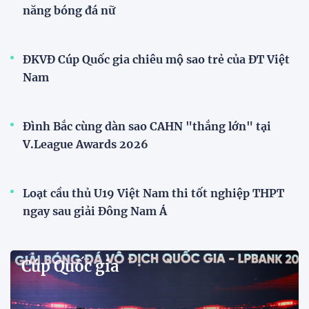
nồng nhiệt khi trở về Hà Nội
Đội tuyển nữ Việt Nam
Phóng viên Singapore bất ngờ xuất hiện tại sân
tập để theo dõi sao nhập tịch tuyển Việt Nam
Buổi tập của tuyển Việt Nam chiều nay (29/7) bất
ngờ thu hút sự chú ý của truyền thông Singapore