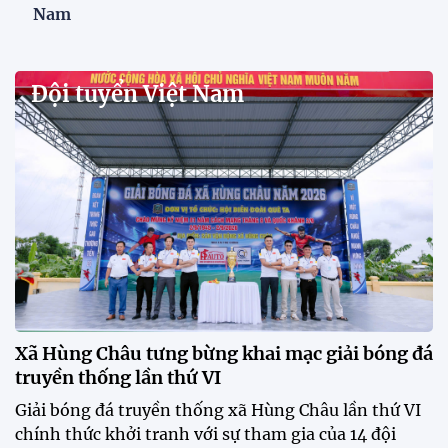
Mở bán vé trực tiếp trận sân
nhà đầu tiên của ĐT Việt Nam
tại ASEAN Cup 2026
17:17 27/07/2026
XSKT Đắk Lắk viết nên lịch sử
với chức vô địch VPL-S7
20:58 26/07/2026
Tài Lộc trở lại, ĐT Việt Nam
"khổ luyện" dưới nắng gắt tại
Hà Nội
12:12 26/07/2026
HLV Kim Sang-sik: "Tuyển Việt