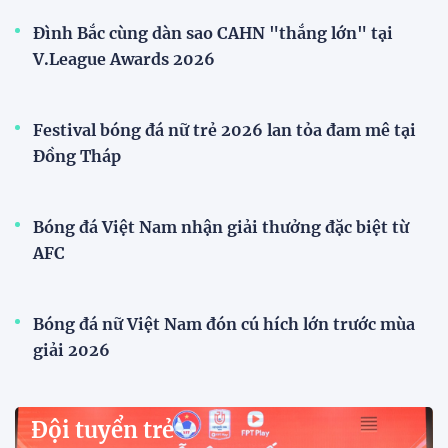
ĐKVĐ Cúp Quốc gia chiêu mộ sao trẻ của ĐT Việt
Nam
Đội tuyển Việt Nam
Xã Hùng Châu tưng bừng khai mạc giải bóng đá
truyền thống lần thứ VI