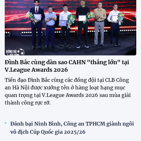
khi một phóng viên có mặt tại sân để trực tiếp theo
dõi màn thể hiện của các ngôi sao nhập tịch.
Đình Bắc cùng dàn sao CAHN "thắng lớn" tại
V.League Awards 2026
Festival bóng đá nữ trẻ 2026 lan tỏa đam mê tại
Đồng Tháp
Bóng đá Việt Nam nhận giải thưởng đặc biệt từ
AFC
Bóng đá nữ Việt Nam đón cú hích lớn trước mùa
giải 2026