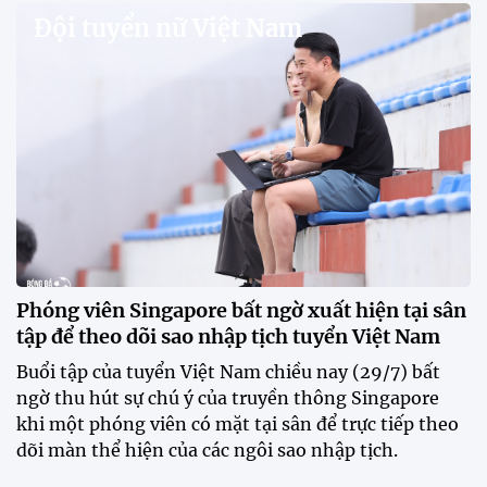
V.League chính thức khoác "áo mới" trước mùa
giải 2026-2027
VPF chính thức ra mắt bộ nhận diện thương hiệu và
slogan mới cho hệ thống các giải bóng đá chuyên
nghiệp quốc gia, mở ra diện mạo mới cho V.League
trước mùa giải 2026-2027.
HLV Văn Sỹ Sơn: "Tôi đặt bút ký bằng niềm tin và
khát vọng"
CLB Sông Lam Nghệ An chính thức có nhà tài trợ
mới
Tiền đạo Đình Bắc chốt tương lai sau tin đồn sang
Nhật Bản thi đấu