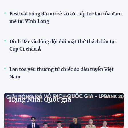
Đình Bắc cùng dàn sao CAHN "thắng lớn" tại
V.League Awards 2026
Tiền đạo Đình Bắc cùng các đồng đội tại CLB Công
an Hà Nội được xướng tên ở hàng loạt hạng mục
quan trọng tại V.League Awards 2026 sau mùa giải
thành công rực rỡ.