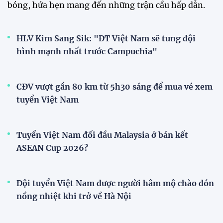
Nam sẽ mang sự tự tin này vào
trận gặp Singapore"
23:26 24/07/2026
XEM THÊM
V-League