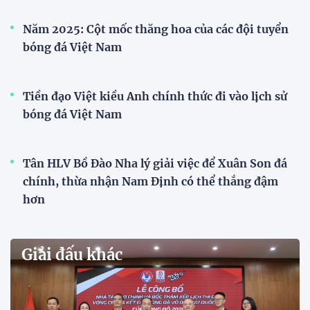
Đội tuyển trẻ
VCK U21 Quốc gia – Cúp FPT Play 2026: Hứa
hẹn nhiều cuộc so tài hấp dẫn
Quy tụ 12 đội bóng trẻ hàng đầu cả nước, VCK U21
Quốc gia – Cúp FPT Play 2026 hứa hẹn tạo nên cuộc
đua sôi động, đồng thời là bệ phóng cho những
gương mặt triển vọng của bóng đá Việt Nam.