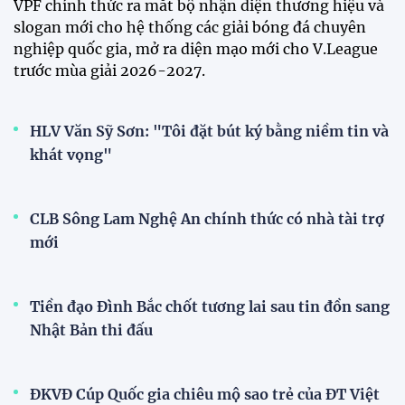
Dàn sao U23 Việt Nam hội quân
trong mưa, sẵn sàng cho chiến
dịch ASIAD 2026
11:28 29/07/2026
Dàn sao U23 Việt Nam hội quân,
sẵn sàng chinh phục ASIAD
2026
15:34 28/07/2026
Đội tuyển Việt Nam được tiếp
thêm sức mạnh trước trận gặp
Singapore
11:22 28/07/2026