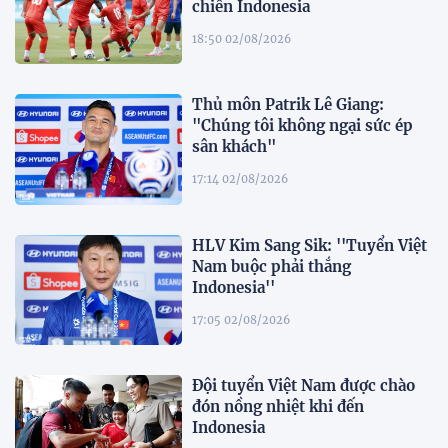
chiến Indonesia
18:50 02/08/2026
Thủ môn Patrik Lê Giang:
"Chúng tôi không ngại sức ép
sân khách"
17:14 02/08/2026
HLV Kim Sang Sik: ''Tuyển Việt
Nam buộc phải thắng
Indonesia''
17:05 02/08/2026
Đội tuyển Việt Nam được chào
đón nồng nhiệt khi đến
Indonesia