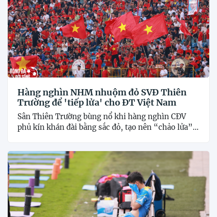
Hàng nghìn NHM nhuộm đỏ SVĐ Thiên
Trường để 'tiếp lửa' cho ĐT Việt Nam
Sân Thiên Trường bùng nổ khi hàng nghìn CĐV
phủ kín khán đài bằng sắc đỏ, tạo nên “chảo lửa”...