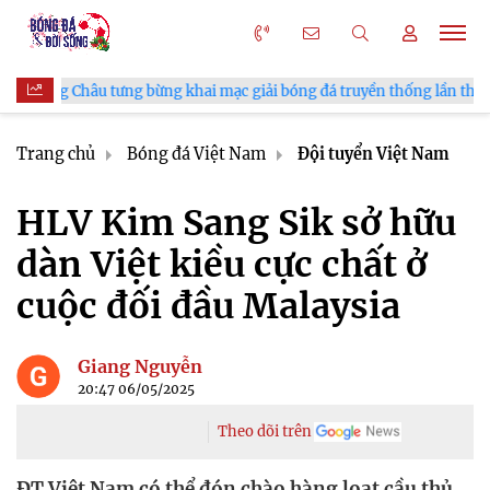
âu tưng bừng khai mạc giải bóng đá truyền thống lần thứ VI
Trang chủ
Bóng đá Việt Nam
Đội tuyển Việt Nam
HLV Kim Sang Sik sở hữu
dàn Việt kiều cực chất ở
cuộc đối đầu Malaysia
Giang Nguyễn
20:47 06/05/2025
Theo dõi trên
ĐT Việt Nam có thể đón chào hàng loạt cầu thủ