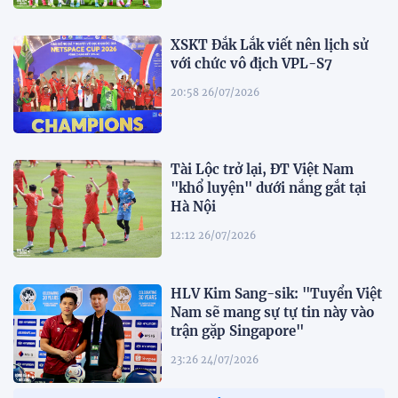
XSKT Đắk Lắk viết nên lịch sử
với chức vô địch VPL-S7
20:58 26/07/2026
Tài Lộc trở lại, ĐT Việt Nam
"khổ luyện" dưới nắng gắt tại
Hà Nội
12:12 26/07/2026
HLV Kim Sang-sik: "Tuyển Việt
Nam sẽ mang sự tự tin này vào
trận gặp Singapore"
23:26 24/07/2026