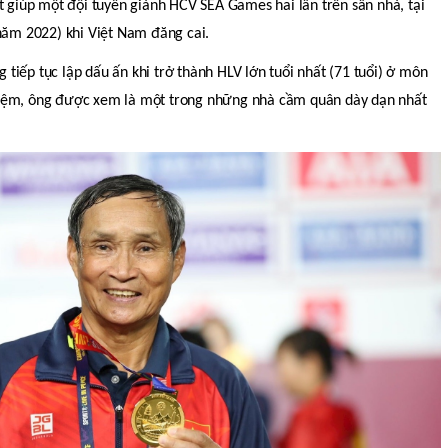
t giúp một đội tuyển giành HCV SEA Games hai lần trên sân nhà, tại
 năm 2022) khi Việt Nam đăng cai.
iếp tục lập dấu ấn khi trở thành HLV lớn tuổi nhất (71 tuổi) ở môn
iệm, ông được xem là một trong những nhà cầm quân dày dạn nhất