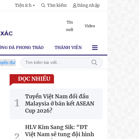
Tiện ích
Tìm kiếm
Đăng nhập
Tin
Video
mới
ÓNG ĐÁ PHONG TRÀO
THÀNH VIÊN
lần thứ VI
HLV Kim Sang Sik: "ĐT Việt Nam sẽ tung đội hình
ĐỌC NHIỀU
Tuyển Việt Nam đối đầu
Malaysia ở bán kết ASEAN
Cup 2026?
HLV Kim Sang Sik: "ĐT
Việt Nam sẽ tung đội hình