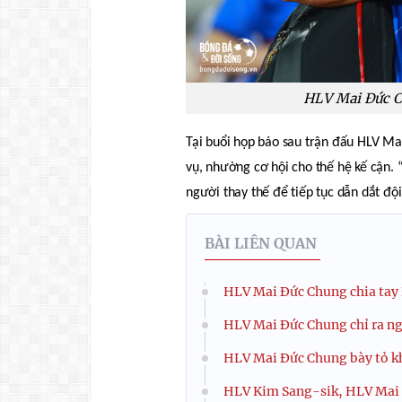
HLV Mai Đức Ch
Tại buổi họp báo sau trận đấu HLV Mai
vụ, nhường cơ hội cho thế hệ kế cận.
người thay thế để tiếp tục dẫn dắt độ
BÀI LIÊN QUAN
HLV Mai Đức Chung chia tay 
HLV Mai Đức Chung chỉ ra ng
HLV Mai Đức Chung bày tỏ kh
HLV Kim Sang-sik, HLV Mai 