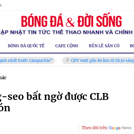
m
BÓNG ĐÁ QUỐC TẾ
CAFE CỘNG
BÊN LỀ SÂN CỎ
B
trước Campuchia"
CĐV vượt gần 80 km từ 5h30 sáng để mua v
hác
-seo bất ngờ được CLB
đón
Theo dõi trên