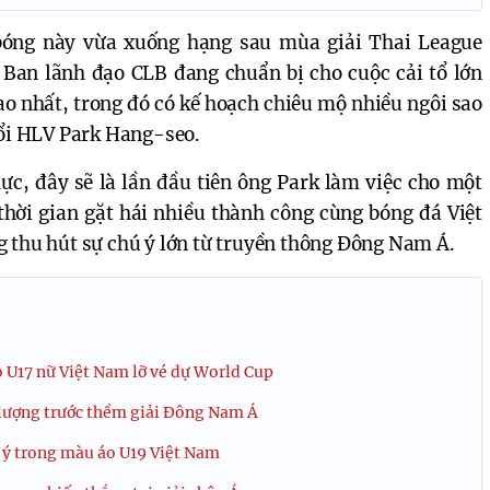
bóng này vừa xuống hạng sau mùa giải Thai League
Ban lãnh đạo CLB đang chuẩn bị cho cuộc cải tổ lớn
o nhất, trong đó có kế hoạch chiêu mộ nhiều ngôi sao
uổi HLV Park Hang-seo.
ực, đây sẽ là lần đầu tiên ông Park làm việc cho một
thời gian gặt hái nhiều thành công cùng bóng đá Việt
 thu hút sự chú ý lớn từ truyền thông Đông Nam Á.
o U17 nữ Việt Nam lỡ vé dự World Cup
 lượng trước thềm giải Đông Nam Á
ú ý trong màu áo U19 Việt Nam