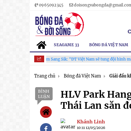
0965092345
doisongvabongda@gmail.co
SEAGAME 33
BÓNG ĐÁ VIỆT NAM
HLV Kim Sang Sik: "ĐT Việt Nam sẽ tung đội hình mạnh nhất 
Trang chủ
Bóng đá Việt Nam
Giải đấu k
BÌNH
HLV Park Hang
LUẬN
Thái Lan săn 
Khánh Linh
10:11 12/05/2026