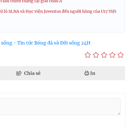
 sau chiến thắng tại giải châu Á
 lò SLNA và Học viện Juventus đến người hùng của U17 Việt
 sống - Tin tức Bóng đá và Đời sống 24H
Chia sẻ
In