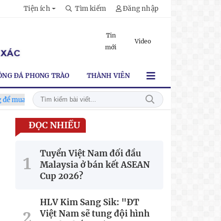
Tiện ích
Tìm kiếm
Đăng nhập
Tin
Video
mới
ÓNG ĐÁ PHONG TRÀO
THÀNH VIÊN
é xem tuyển Việt Nam
Tuyển Việt Nam đối đầu Malaysia ở bán
ĐỌC NHIỀU
Tuyển Việt Nam đối đầu
Malaysia ở bán kết ASEAN
Cup 2026?
HLV Kim Sang Sik: "ĐT
Việt Nam sẽ tung đội hình