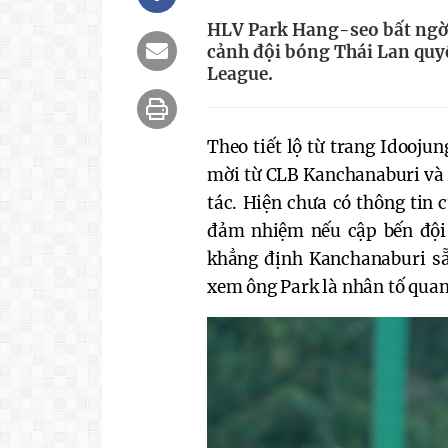
HLV Park Hang-seo bất ngờ 
cảnh đội bóng Thái Lan quyế
League.
Theo tiết lộ từ trang Idooj
mời từ CLB Kanchanaburi và đ
tác. Hiện chưa có thông tin 
đảm nhiệm nếu cập bến đội 
khẳng định Kanchanaburi sẵ
xem ông Park là nhân tố quan