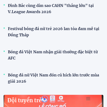
ĐKVĐ Cúp Quốc gia chiêu mộ sao trẻ của ĐT Việt
Nam
Đội tuyển Việt Nam
ĐT Việt Nam thận trọng trước Malaysia ở bán