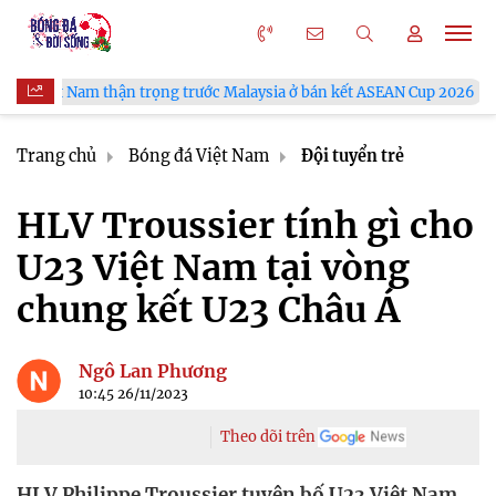
g trước Malaysia ở bán kết ASEAN Cup 2026
VFF công bố lịch b
Trang chủ
Bóng đá Việt Nam
Đội tuyển trẻ
HLV Troussier tính gì cho
U23 Việt Nam tại vòng
chung kết U23 Châu Á
Ngô Lan Phương
10:45 26/11/2023
Theo dõi trên
HLV Philippe Troussier tuyên bố U23 Việt Nam