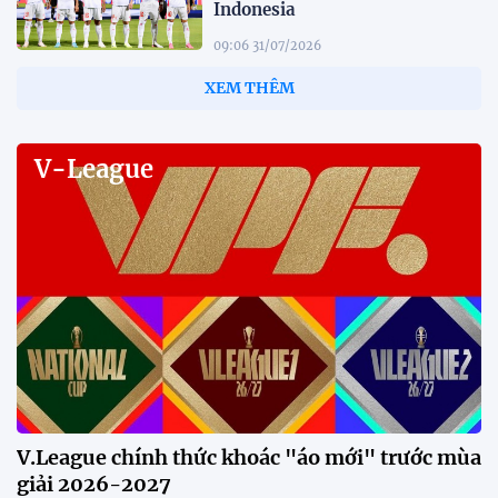
Indonesia
09:06 31/07/2026
HLV Kim Sang Sik: "Chúng tôi
chỉ nghĩ đến chiến thắng trước
Singapore"
12:38 30/07/2026
HLV Gavin Lee: "Singapore đến
Mỹ Đình để giành 3 điểm"
12:32 30/07/2026
Tiền đạo Đình Bắc: "Chỉ cần đội
tuyển thắng, tôi ghi bàn hay
không đều hạnh phúc"