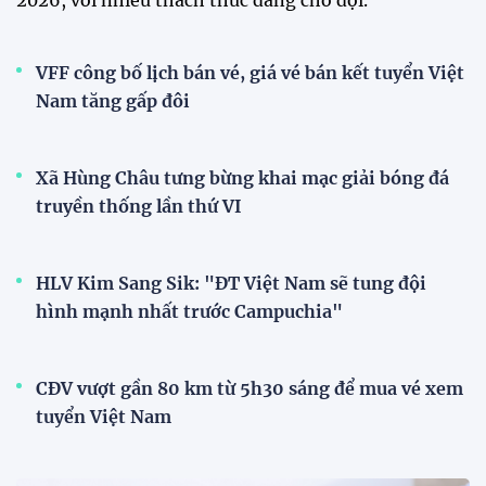
XSKT Đắk Lắk viết nên lịch sử
với chức vô địch VPL-S7
20:58 26/07/2026
XEM THÊM
V-League