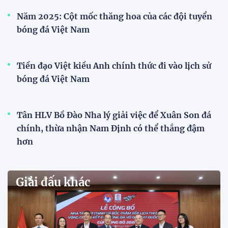
Đội tuyển trẻ
VCK U21 Quốc gia – Cúp FPT Play 2026: Hứa
hẹn nhiều cuộc so tài hấp dẫn
Quy tụ 12 đội bóng trẻ hàng đầu cả nước, VCK U21
Quốc gia – Cúp FPT Play 2026 hứa hẹn tạo nên cuộc
đua sôi động, đồng thời là bệ phóng cho những
gương mặt triển vọng của bóng đá Việt Nam.