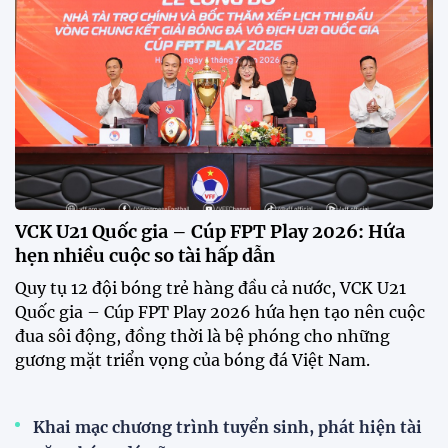
kết ASEAN Cup 2026
ĐT Việt Nam gặp Malaysia ở bán kết ASEAN Cup
2026, với nhiều thách thức đang chờ đợi.
VFF công bố lịch bán vé, giá vé bán kết tuyển Việt
Nam tăng gấp đôi
Xã Hùng Châu tưng bừng khai mạc giải bóng đá
truyền thống lần thứ VI
HLV Kim Sang Sik: "ĐT Việt Nam sẽ tung đội
hình mạnh nhất trước Campuchia"
CĐV vượt gần 80 km từ 5h30 sáng để mua vé xem
tuyển Việt Nam