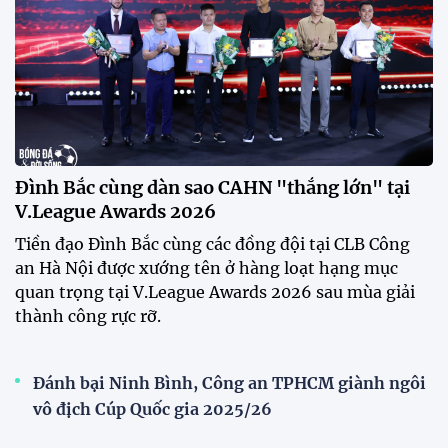
dõi màn thể hiện của các ngôi sao nhập tịch.
Đình Bắc cùng dàn sao CAHN "thắng lớn" tại
V.League Awards 2026
Festival bóng đá nữ trẻ 2026 lan tỏa đam mê tại
Đồng Tháp
Bóng đá Việt Nam nhận giải thưởng đặc biệt từ
AFC
Bóng đá nữ Việt Nam đón cú hích lớn trước mùa
giải 2026