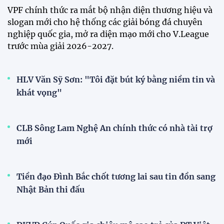
12:20 30/07/2026
Phóng viên Singapore bất ngờ
xuất hiện tại sân tập để theo dõi
sao nhập tịch tuyển Việt Nam
20:19 29/07/2026
Đội tuyển Việt Nam chạm trán
Thái Lan tại Division 1 FIFA
ASEAN Cup 2026
15:00 29/07/2026
Dàn sao U23 Việt Nam hội quân
trong mưa, sẵn sàng cho chiến
dịch ASIAD 2026
11:28 29/07/2026