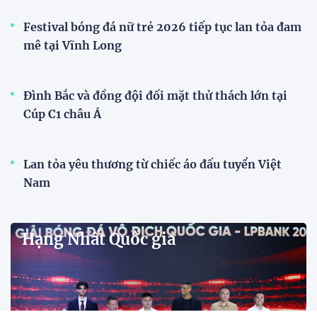
Đình Bắc cùng dàn sao CAHN "thắng lớn" tại
V.League Awards 2026
Tiền đạo Đình Bắc cùng các đồng đội tại CLB Công
an Hà Nội được xướng tên ở hàng loạt hạng mục
quan trọng tại V.League Awards 2026 sau mùa giải
thành công rực rỡ.
Đánh bại Ninh Bình, Công an TPHCM giành ngôi