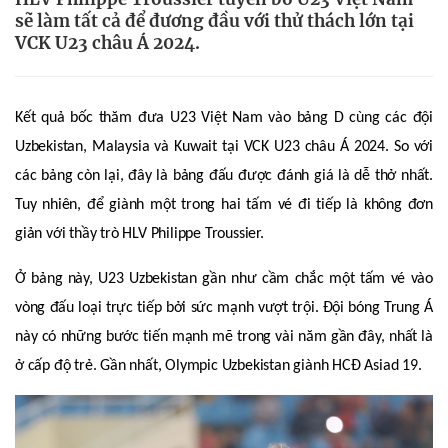
sẽ làm tất cả để đương đầu với thử thách lớn tại
VCK U23 châu Á 2024.
Kết quả bốc thăm đưa U23 Việt Nam vào bảng D cùng các đội
Uzbekistan, Malaysia và Kuwait tại VCK U23 châu Á 2024. So với
các bảng còn lại, đây là bảng đấu được đánh giá là dễ thở nhất.
Tuy nhiên, để giành một trong hai tấm vé đi tiếp là không đơn
giản với thầy trò HLV Philippe Troussier.
Ở bảng này, U23 Uzbekistan gần như cầm chắc một tấm vé vào
vòng đấu loại trực tiếp bởi sức mạnh vượt trội. Đội bóng Trung Á
này có những bước tiến mạnh mẽ trong vài năm gần đây, nhất là
ở cấp độ trẻ. Gần nhất, Olympic Uzbekistan giành HCĐ Asiad 19.