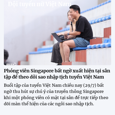
V.League chính thức khoác "áo mới" trước mùa
giải 2026-2027
VPF chính thức ra mắt bộ nhận diện thương hiệu và
slogan mới cho hệ thống các giải bóng đá chuyên
nghiệp quốc gia, mở ra diện mạo mới cho V.League
trước mùa giải 2026-2027.
HLV Văn Sỹ Sơn: "Tôi đặt bút ký bằng niềm tin và
khát vọng"
CLB Sông Lam Nghệ An chính thức có nhà tài trợ
mới
Tiền đạo Đình Bắc chốt tương lai sau tin đồn sang
Nhật Bản thi đấu