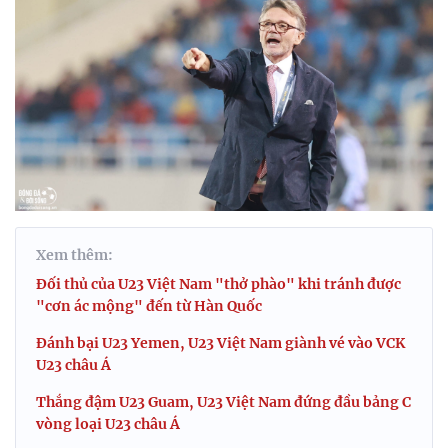
Xem thêm:
Đối thủ của U23 Việt Nam "thở phào" khi tránh được
"cơn ác mộng" đến từ Hàn Quốc
Đánh bại U23 Yemen, U23 Việt Nam giành vé vào VCK
U23 châu Á
Thắng đậm U23 Guam, U23 Việt Nam đứng đầu bảng C
vòng loại U23 châu Á