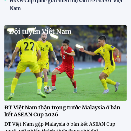
Dàn sao U23 Việt Nam hội quân,
sẵn sàng chinh phục ASIAD
2026
15:34 28/07/2026
Đội tuyển Việt Nam được tiếp
thêm sức mạnh trước trận gặp
Singapore
11:22 28/07/2026
Mở bán vé trực tiếp trận sân
nhà đầu tiên của ĐT Việt Nam
tại ASEAN Cup 2026
17:17 27/07/2026