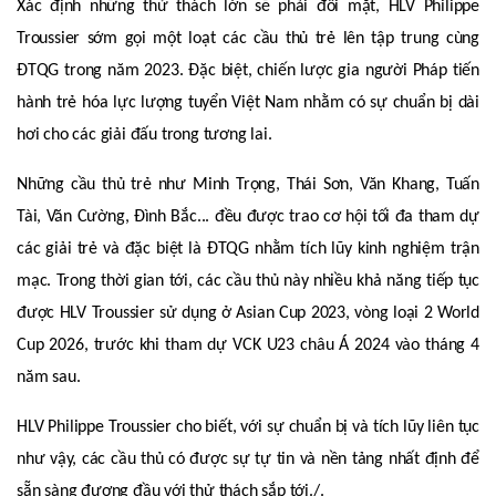
Xác định những thử thách lớn sẽ phải đối mặt, HLV Philippe
Troussier sớm gọi một loạt các cầu thủ trẻ lên tập trung cùng
ĐTQG trong năm 2023. Đặc biệt, chiến lược gia người Pháp tiến
hành trẻ hóa lực lượng tuyển Việt Nam nhằm có sự chuẩn bị dài
hơi cho các giải đấu trong tương lai.
Những cầu thủ trẻ như Minh Trọng, Thái Sơn, Văn Khang, Tuấn
Tài, Văn Cường, Đình Bắc... đều được trao cơ hội tối đa tham dự
các giải trẻ và đặc biệt là ĐTQG nhằm tích lũy kinh nghiệm trận
mạc. Trong thời gian tới, các cầu thủ này nhiều khả năng tiếp tục
được HLV Troussier sử dụng ở Asian Cup 2023, vòng loại 2 World
Cup 2026, trước khi tham dự VCK U23 châu Á 2024 vào tháng 4
năm sau.
HLV Philippe Troussier cho biết, với sự chuẩn bị và tích lũy liên tục
như vậy, các cầu thủ có được sự tự tin và nền tảng nhất định để
sẵn sàng đương đầu với thử thách sắp tới./.