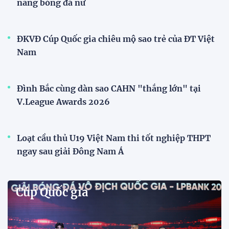
Đội tuyển nữ Việt Nam
Phóng viên Singapore bất ngờ xuất hiện tại sân
tập để theo dõi sao nhập tịch tuyển Việt Nam
Buổi tập của tuyển Việt Nam chiều nay (29/7) bất
ngờ thu hút sự chú ý của truyền thông Singapore
khi một phóng viên có mặt tại sân để trực tiếp theo