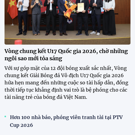
Khai mạc chương trình tuyển sinh, phát hiện tài
năng bóng đá nữ
ĐKVĐ Cúp Quốc gia chiêu mộ sao trẻ của ĐT Việt
Nam
Đình Bắc cùng dàn sao CAHN "thắng lớn" tại
V.League Awards 2026
Loạt cầu thủ U19 Việt Nam thi tốt nghiệp THPT
ngay sau giải Đông Nam Á
Cúp Quốc gia