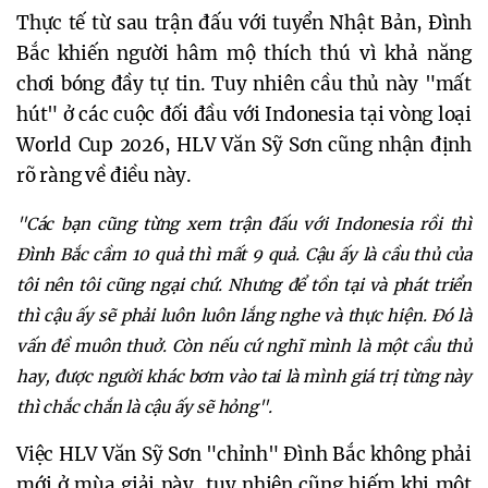
Thực tế từ sau trận đấu với tuyển Nhật Bản, Đình
Bắc khiến người hâm mộ thích thú vì khả năng
chơi bóng đầy tự tin. Tuy nhiên cầu thủ này "mất
hút" ở các cuộc đối đầu với Indonesia tại vòng loại
World Cup 2026, HLV Văn Sỹ Sơn cũng nhận định
rõ ràng về điều này.
"Các bạn cũng từng xem trận đấu với Indonesia rồi thì
Đình Bắc cầm 10 quả thì mất 9 quả. Cậu ấy là cầu thủ của
tôi nên tôi cũng ngại chứ. Nhưng để tồn tại và phát triển
thì cậu ấy sẽ phải luôn luôn lắng nghe và thực hiện. Đó là
vấn đề muôn thuở. Còn nếu cứ nghĩ mình là một cầu thủ
hay, được người khác bơm vào tai là mình giá trị từng này
thì chắc chắn là cậu ấy sẽ hỏng".
Việc HLV Văn Sỹ Sơn "chỉnh" Đình Bắc không phải
mới ở mùa giải này, tuy nhiên cũng hiếm khi một