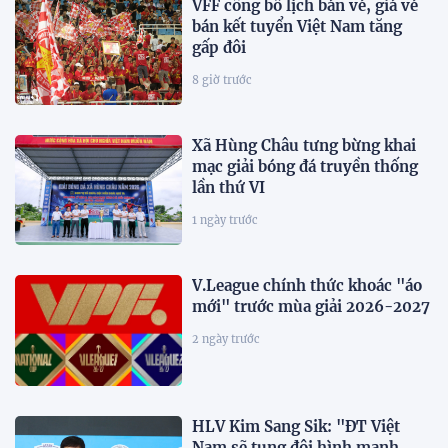
VFF công bố lịch bán vé, giá vé
bán kết tuyển Việt Nam tăng
gấp đôi
8 giờ trước
Xã Hùng Châu tưng bừng khai
mạc giải bóng đá truyền thống
lần thứ VI
1 ngày trước
V.League chính thức khoác "áo
mới" trước mùa giải 2026-2027
2 ngày trước
HLV Kim Sang Sik: "ĐT Việt
Nam sẽ tung đội hình mạnh