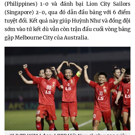
(Philippines) 1-0 và đánh bại Lion City Sailors
(Singapore) 2-0, qua đó dẫn đầu bảng với 6 điểm
tuyệt đối. Kết quả này giúp Huỳnh Như và đồng đội
sớm vào tứ kết dù vẫn còn trận đấu cuối vòng bảng
gặp Melbourne City của Australia.