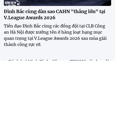
Đình Bắc cùng dàn sao CAHN "thắng lớn" tại
V.League Awards 2026
Tiền đạo Đình Bắc cùng các đồng đội tại CLB Công
an Hà Nội được xướng tên ở hàng loạt hạng mục
quan trọng tại V.League Awards 2026 sau mùa giải
thành công rực rỡ.
Đánh bại Ninh Bình, Công an TPHCM giành ngôi
vô địch Cúp Quốc gia 2025/26
Năm 2025: Cột mốc thăng hoa của các đội tuyển
bóng đá Việt Nam
Tiền đạo Việt kiều Anh chính thức đi vào lịch sử