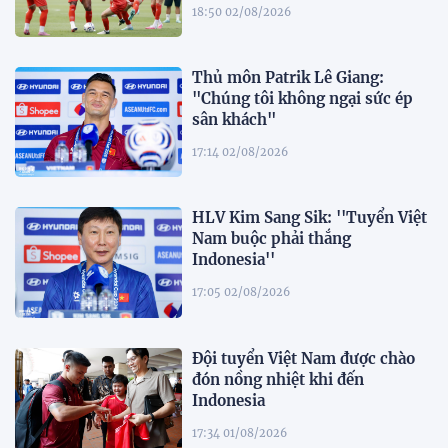
18:50 02/08/2026
Thủ môn Patrik Lê Giang:
"Chúng tôi không ngại sức ép
sân khách"
17:14 02/08/2026
HLV Kim Sang Sik: ''Tuyển Việt
Nam buộc phải thắng
Indonesia''
17:05 02/08/2026
Đội tuyển Việt Nam được chào
đón nồng nhiệt khi đến
Indonesia
17:34 01/08/2026