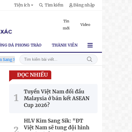
Tiện ích
Tìm kiếm
Đăng nhập
Tin
Video
mới
ÓNG ĐÁ PHONG TRÀO
THÀNH VIÊN
: "ĐT Việt Nam sẽ tung đội hình mạnh nhất trước Campuchia"
ĐỌC NHIỀU
Tuyển Việt Nam đối đầu
Malaysia ở bán kết ASEAN
Cup 2026?
HLV Kim Sang Sik: "ĐT
Việt Nam sẽ tung đội hình