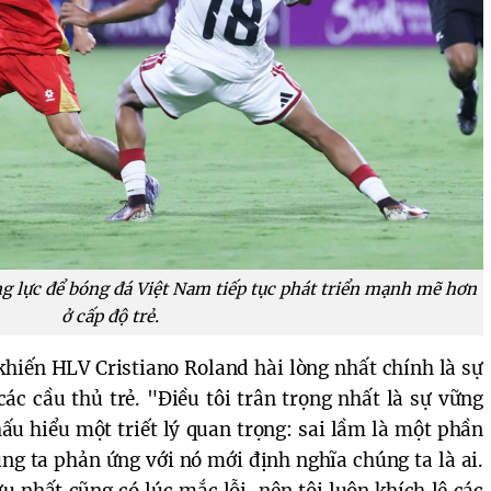
g lực để bóng đá Việt Nam tiếp tục phát triển mạnh mẽ hơn
ở cấp độ trẻ.
hiến HLV Cristiano Roland hài lòng nhất chính là sự
ác cầu thủ trẻ. "Điều tôi trân trọng nhất là sự vững
ấu hiểu một triết lý quan trọng: sai lầm là một phần
ng ta phản ứng với nó mới định nghĩa chúng ta là ai.
 nhất cũng có lúc mắc lỗi, nên tôi luôn khích lệ các