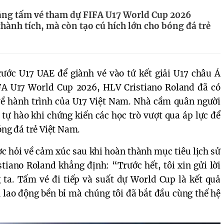
ằng tấm vé tham dự FIFA U17 World Cup 2026
hành tích, mà còn tạo cú hích lớn cho bóng đá trẻ
rước U17 UAE để giành vé vào tứ kết giải U17 châu Á
A U17 World Cup 2026, HLV Cristiano Roland đã có
về hành trình của U17 Việt Nam. Nhà cầm quân người
tự hào khi chứng kiến các học trò vượt qua áp lực để
óng đá trẻ Việt Nam.
c hỏi về cảm xúc sau khi hoàn thành mục tiêu lịch sử
tiano Roland khẳng định: “Trước hết, tôi xin gửi lời
ta. Tấm vé đi tiếp và suất dự World Cup là kết quả
 lao động bền bỉ mà chúng tôi đã bắt đầu cùng thế hệ