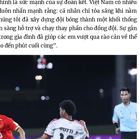
ính là sức mạnh của sự đoàn kết. Việt Nam có nhiều
 luôn nhấn mạnh rằng: cá nhân chỉ tỏa sáng khi nằm
Chúng tôi đã xây dựng đội bóng thành một khối thống
n sàng hỗ trợ và chạy thay phần cho đồng đội. Sự gắn
rong gia đình đã giúp các em vượt qua rào cản về thể
ho đến phút cuối cùng".