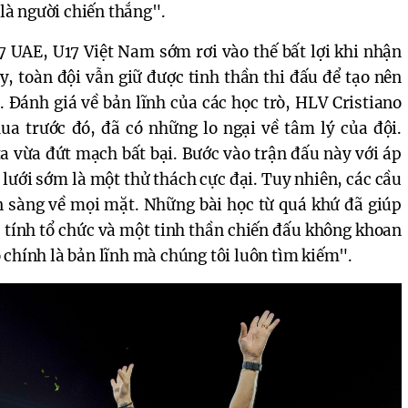
à người chiến thắng".
7 UAE, U17 Việt Nam sớm rơi vào thế bất lợi khi nhận
, toàn đội vẫn giữ được tinh thần thi đấu để tạo nên
 Đánh giá về bản lĩnh của các học trò, HLV Cristiano
hua trước đó, đã có những lo ngại về tâm lý của đội.
a vừa đứt mạch bất bại. Bước vào trận đấu này với áp
g lưới sớm là một thử thách cực đại. Tuy nhiên, các cầu
 sàng về mọi mặt. Những bài học từ quá khứ đã giúp
, tính tổ chức và một tinh thần chiến đấu không khoan
 chính là bản lĩnh mà chúng tôi luôn tìm kiếm".