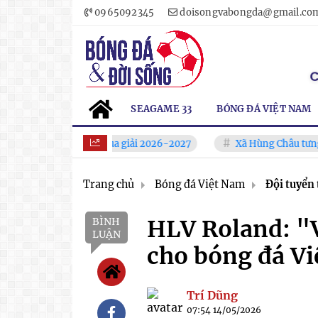
0965092345
doisongvabongda@gmail.co
SEAGAME 33
BÓNG ĐÁ VIỆT NAM
o mới" trước mùa giải 2026-2027
Xã Hùng Châu tưng bừng kha
Trang chủ
Bóng đá Việt Nam
Đội tuyển 
BÌNH
HLV Roland: "V
LUẬN
cho bóng đá V
Trí Dũng
07:54 14/05/2026