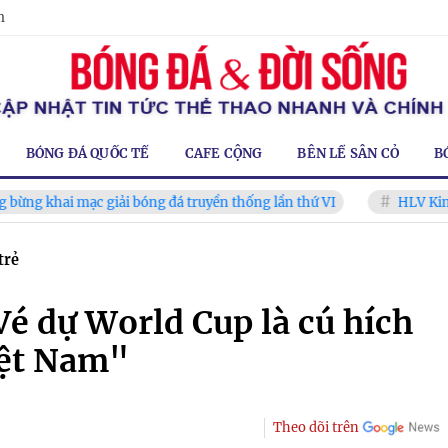
m
BÓNG ĐÁ QUỐC TẾ
CAFE CỘNG
BÊN LỀ SÂN CỎ
B
i mạc giải bóng đá truyền thống lần thứ VI
HLV Kim Sang Sik
trẻ
é dự World Cup là cú hích
iệt Nam"
Theo dõi trên