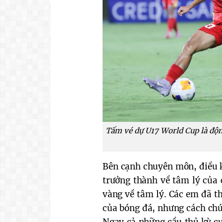
Tấm vé dự U17 World Cup là độn
Bên cạnh chuyên môn, điều k
trưởng thành về tâm lý của c
vàng về tâm lý. Các em đã th
của bóng đá, nhưng cách chú
Ngay cả những cầu thủ kỳ cựu