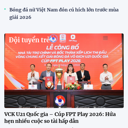
VFF công bố lịch bán vé, giá vé bán kết tuyển
Việt Nam tăng gấp đôi
Sau khi tuyển Việt Nam giành ngôi nhất bảng A và
vào bán kết ASEAN Cup 2026, VFF đã công bố thời
gian mở bán vé trận lượt về trên sân Mỹ Đình, với
mức giá tăng gấp đôi so với vòng bảng.
Xã Hùng Châu tưng bừng khai mạc giải bóng đá
truyền thống lần thứ VI
HLV Kim Sang Sik: "ĐT Việt Nam sẽ tung đội
hình mạnh nhất trước Campuchia"