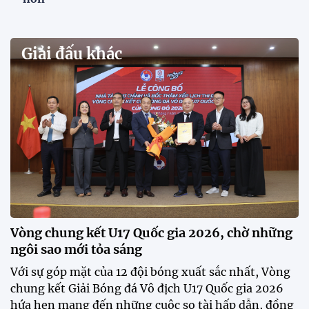
VCK U21 Quốc gia – Cúp FPT Play 2026: Hứa
hẹn nhiều cuộc so tài hấp dẫn
Quy tụ 12 đội bóng trẻ hàng đầu cả nước, VCK U21
Quốc gia – Cúp FPT Play 2026 hứa hẹn tạo nên cuộc
đua sôi động, đồng thời là bệ phóng cho những
gương mặt triển vọng của bóng đá Việt Nam.
Khai mạc chương trình tuyển sinh, phát hiện tài
năng bóng đá nữ
ĐKVĐ Cúp Quốc gia chiêu mộ sao trẻ của ĐT Việt
Nam
Đình Bắc cùng dàn sao CAHN "thắng lớn" tại
V.League Awards 2026