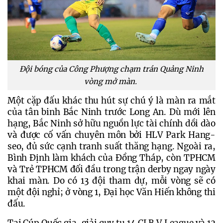
Đội bóng của Công Phượng chạm trán Quảng Ninh
vòng mở màn.
Một cặp đấu khác thu hút sự chú ý là màn ra mắt 
của tân binh Bắc Ninh trước Long An. Dù mới lên 
hạng, Bắc Ninh sở hữu nguồn lực tài chính dồi dào 
và được cố vấn chuyên môn bởi HLV Park Hang-
seo, đủ sức cạnh tranh suất thăng hạng. Ngoài ra, 
Bình Định làm khách của Đồng Tháp, còn TPHCM 
và Trẻ TPHCM đối đầu trong trận derby ngay ngày 
khai màn. Do có 13 đội tham dự, mỗi vòng sẽ có 
một đội nghỉ; ở vòng 1, Đại học Văn Hiến không thi 
đấu.
Tại Cúp Quốc gia, giải quy tụ 14 CLB V.League và 12 