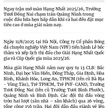
Ngay trận mở màn Hạng Nhất 2025/26, Trường
Tươi Đồng Nai chạm trán Quảng Ninh trong
cuộc đấu hứa hẹn hấp dẫn khi cả hai đều đặt mục
tiêu cao ở mùa giải năm nay.
Ngày 11/8/2025 tại Hà Nội, Công ty Cổ phần Bóng 
đá chuyên nghiệp Việt Nam (VPF) tiến hành Lễ bốc 
thăm và xếp lịch thi đấu cho Giải Hạng Nhất Quốc 
gia và Cúp Quốc gia mùa 2025/26.
Mùa giải Hạng Nhất năm nay quy tụ 13 CLB: Bắc 
Ninh, Đại học Văn Hiến, Đồng Tháp, Gia Định, Hòa 
Bình, Khánh Hòa, Long An, TPHCM (tên cũ Bà Rịa 
- Vũng Tàu), Trẻ TPHCM, Trẻ PVF-CAND, Trường 
Tươi Đồng Nai (tên cũ Trường Tươi Bình Phước), 
Quảng Ninh và Bình Định. Các đội thi đấu vòng 
tròn hai lượt (sân nhà – sân khách) qua 26 vòng, 
tổng cộng 156 trận. Hai đội dẫn đầu giành vé lên 