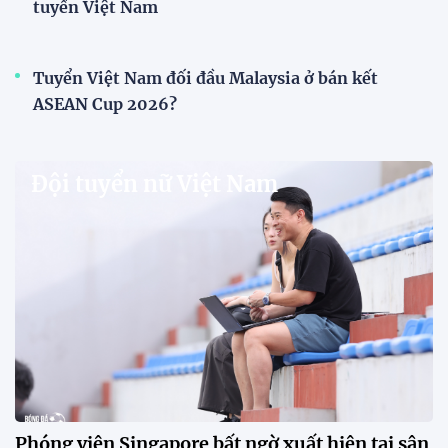
V.League chính thức khoác "áo mới" trước mùa
giải 2026-2027
VPF chính thức ra mắt bộ nhận diện thương hiệu và
slogan mới cho hệ thống các giải bóng đá chuyên
nghiệp quốc gia, mở ra diện mạo mới cho V.League
trước mùa giải 2026-2027.
HLV Văn Sỹ Sơn: "Tôi đặt bút ký bằng niềm tin và
khát vọng"
CLB Sông Lam Nghệ An chính thức có nhà tài trợ