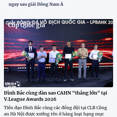
Phóng viên Singapore bất ngờ xuất hiện tại sân
tập để theo dõi sao nhập tịch tuyển Việt Nam
Buổi tập của tuyển Việt Nam chiều nay (29/7) bất
ngờ thu hút sự chú ý của truyền thông Singapore
khi một phóng viên có mặt tại sân để trực tiếp theo
dõi màn thể hiện của các ngôi sao nhập tịch.
Đình Bắc cùng dàn sao CAHN "thắng lớn" tại
V.League Awards 2026
Festival bóng đá nữ trẻ 2026 lan tỏa đam mê tại
Đồng Tháp
Bóng đá Việt Nam nhận giải thưởng đặc biệt từ