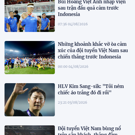
Bùi Hoàng Việt Anh nhập viện
sau trận đấu quả cảm trước
Indonesia
07:36 04/08/2026
Những khoảnh khắc vỡ òa cảm
xúc của đội tuyển Việt Nam sau
chiến thắng trước Indonesia
00:00 04/08/2026
HLV Kim Sang-sik: "Tôi ném
chiếc áo trắng đó đi rồi"
23:21 03/08/2026
Đội tuyển Việt Nam bùng nổ
trên sân khách, thắng đậm