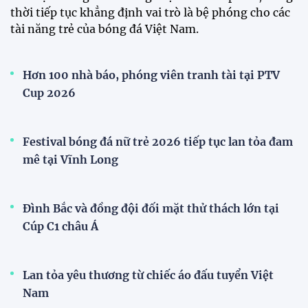
Loạt cầu thủ U19 Việt Nam thi tốt nghiệp THPT
ngay sau giải Đông Nam Á
Cúp Quốc gia
Đình Bắc cùng dàn sao CAHN "thắng lớn" tại
V.League Awards 2026