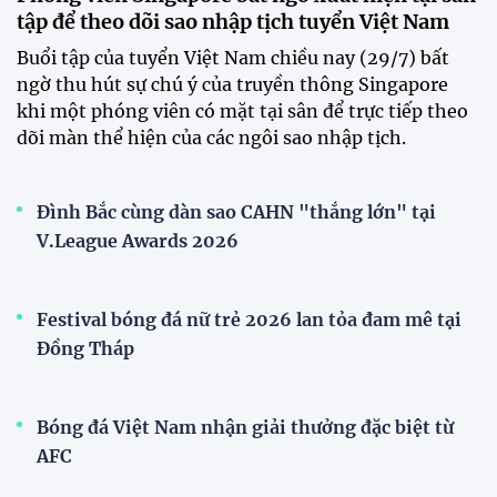
mới
Tiền đạo Đình Bắc chốt tương lai sau tin đồn sang
Nhật Bản thi đấu
ĐKVĐ Cúp Quốc gia chiêu mộ sao trẻ của ĐT Việt
Nam
Đội tuyển Việt Nam