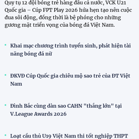
CĐV vượt gần 80 km từ 5h30 sáng để mua vé xem
tuyển Việt Nam
Tuyển Việt Nam đối đầu Malaysia ở bán kết
ASEAN Cup 2026?
Đội tuyển nữ Việt Nam