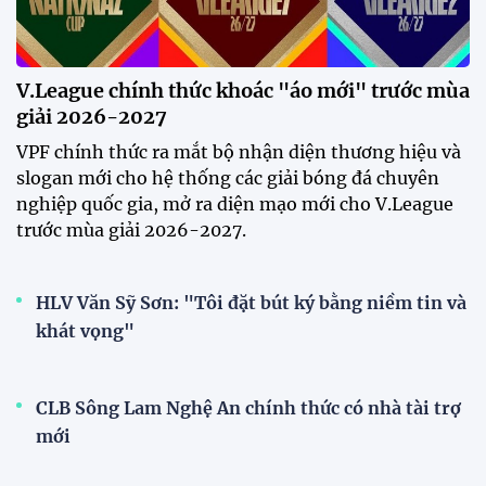
Phóng viên Singapore bất ngờ
xuất hiện tại sân tập để theo dõi
sao nhập tịch tuyển Việt Nam
20:19 29/07/2026
Đội tuyển Việt Nam chạm trán
Thái Lan tại Division 1 FIFA
ASEAN Cup 2026
15:00 29/07/2026
Dàn sao U23 Việt Nam hội quân
trong mưa, sẵn sàng cho chiến
dịch ASIAD 2026
11:28 29/07/2026