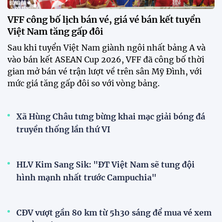
với chức vô địch VPL-S7
20:58 26/07/2026
Tài Lộc trở lại, ĐT Việt Nam
"khổ luyện" dưới nắng gắt tại
Hà Nội
12:12 26/07/2026
XEM THÊM
V-League