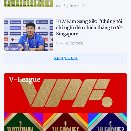
09:06 31/07/2026
HLV Kim Sang Sik: "Chúng tôi
chỉ nghĩ đến chiến thắng trước
Singapore"
12:38 30/07/2026
HLV Gavin Lee: "Singapore đến
Mỹ Đình để giành 3 điểm"
12:32 30/07/2026
Tiền đạo Đình Bắc: "Chỉ cần đội
tuyển thắng, tôi ghi bàn hay
không đều hạnh phúc"
12:20 30/07/2026