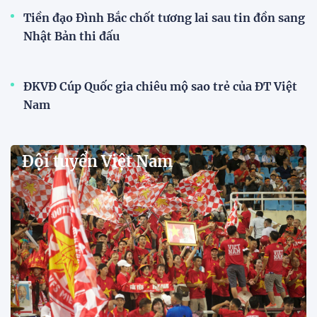
Dàn sao U23 Việt Nam hội quân,
sẵn sàng chinh phục ASIAD
2026
15:34 28/07/2026
Đội tuyển Việt Nam được tiếp
thêm sức mạnh trước trận gặp
Singapore
11:22 28/07/2026
Mở bán vé trực tiếp trận sân
nhà đầu tiên của ĐT Việt Nam
tại ASEAN Cup 2026
17:17 27/07/2026
XSKT Đắk Lắk viết nên lịch sử