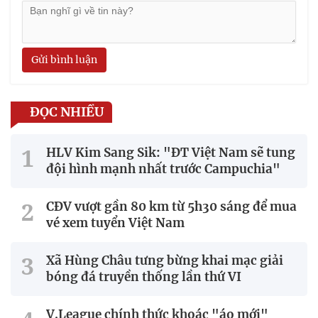
Gửi bình luận
ĐỌC NHIỀU
HLV Kim Sang Sik: "ĐT Việt Nam sẽ tung
đội hình mạnh nhất trước Campuchia"
CĐV vượt gần 80 km từ 5h30 sáng để mua
vé xem tuyển Việt Nam
Xã Hùng Châu tưng bừng khai mạc giải
bóng đá truyền thống lần thứ VI
V.League chính thức khoác "áo mới"