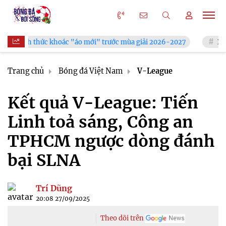
ác "áo mới" trước mùa giải 2026-2027
Xã Hùng Châu tưng bừn
Trang chủ
Bóng đá Việt Nam
V-League
Kết quả V-League: Tiến
Linh toả sáng, Công an
TPHCM ngược dòng đánh
bại SLNA
Trí Dũng
20:08 27/09/2025
Theo dõi trên