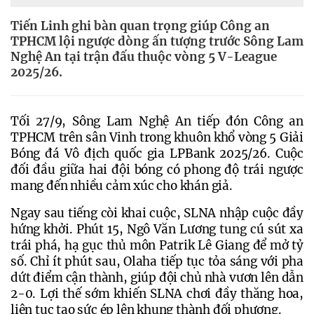
Tiến Linh ghi bàn quan trọng giúp Công an
TPHCM lội ngược dòng ấn tượng trước Sông Lam
Nghệ An tại trận đấu thuộc vòng 5 V-League
2025/26.
Tối 27/9, Sông Lam Nghệ An tiếp đón Công an 
TPHCM trên sân Vinh trong khuôn khổ vòng 5 Giải 
Bóng đá Vô địch quốc gia LPBank 2025/26. Cuộc 
đối đầu giữa hai đội bóng có phong độ trái ngược 
mang đến nhiều cảm xúc cho khán giả.
Ngay sau tiếng còi khai cuộc, SLNA nhập cuộc đầy 
hứng khởi. Phút 15, Ngô Văn Lương tung cú sút xa 
trái phá, hạ gục thủ môn Patrik Lê Giang để mở tỷ 
số. Chỉ ít phút sau, Olaha tiếp tục tỏa sáng với pha 
dứt điểm cận thành, giúp đội chủ nhà vươn lên dẫn 
2-0. Lợi thế sớm khiến SLNA chơi đầy thăng hoa, 
liên tục tạo sức ép lên khung thành đối phương.