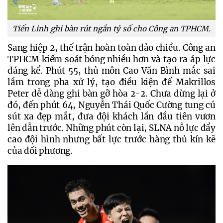
Tiến Linh ghi bàn rút ngắn tỷ số cho Công an TPHCM.
Sang hiệp 2, thế trận hoàn toàn đảo chiều. Công an 
TPHCM kiểm soát bóng nhiều hơn và tạo ra áp lực 
đáng kể. Phút 55, thủ môn Cao Văn Bình mắc sai 
lầm trong pha xử lý, tạo điều kiện để Makrillos 
Peter dễ dàng ghi bàn gỡ hòa 2-2. Chưa dừng lại ở 
đó, đến phút 64, Nguyễn Thái Quốc Cường tung cú 
sút xa đẹp mắt, đưa đội khách lần đầu tiên vươn 
lên dẫn trước. Những phút còn lại, SLNA nỗ lực đẩy 
cao đội hình nhưng bất lực trước hàng thủ kín kẽ 
của đối phương.