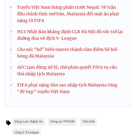
Tuyển Việt Nam hưng phấn trước Nepal: Vé trận
đấu chính thức mở bán, Malaysia đối mặt án phạt
nặng từ FIFA
HLV Nhật Bản khẳng định CLB Hà Nội đủ sức trở lại
đường đua vô địch V-League
Câu nói “hớ” biến Garces thành tâm điểm bê bối
bóng đá Malaysia
AFC tạm dừng xử lý, chờ phán quyết FIFA vụ cầu
thủ nhập tịch Malaysia
FIFA phạt nặng dàn sao nhập tịch Malaysia từng
"đè bẹp" tuyển Việt Nam
Sông Lam Nghệ An
Công an TPHCM
Tiến linh
vòng 5 V-League