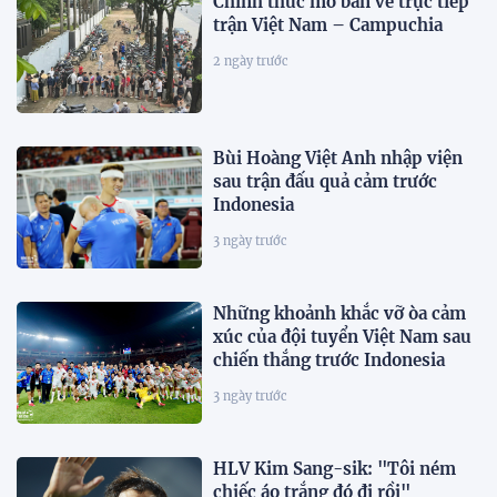
Chính thức mở bán vé trực tiếp
trận Việt Nam – Campuchia
2 ngày trước
Bùi Hoàng Việt Anh nhập viện
sau trận đấu quả cảm trước
Indonesia
3 ngày trước
Những khoảnh khắc vỡ òa cảm
xúc của đội tuyển Việt Nam sau
chiến thắng trước Indonesia
3 ngày trước
HLV Kim Sang-sik: "Tôi ném
chiếc áo trắng đó đi rồi"