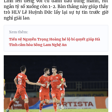
Linh lên tiếng với cú đánh đầu dũng mãnh, rút 
ngắn tỷ số xuống còn 1-2. Bàn thắng này giúp thầy 
trò HLV Lê Huỳnh Đức lấy lại sự tự tin trước giờ 
nghỉ giải lao.
Xem thêm:
Tiền vệ Nguyễn Trọng Hoàng hé lộ bí quyết giúp Hà
Tĩnh cầm hòa Sông Lam Nghệ An