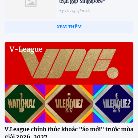
trận gặp Singapore"
23:26 24/07/2026
XEM THÊM
V-League
V.League chính thức khoác "áo mới" trước mùa
giải 2026-2027